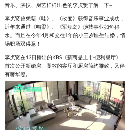
音乐、演技、厨艺样样出色的李贞贤了解一下~
李贞贤曾凭藉《哇》、《改变》获得音乐事业成功，
近年来通过《鸣梁》、《军舰岛》演技事业如鱼得
水。而且在今年4月和交往1年的小三岁医生结婚，情
场职场双得意！
李贞贤在13日播出的KBS《新商品上市-便利餐厅》
首次公开新婚房。宽敞的客厅和厨房简约雅致，又伴
有奢华感。