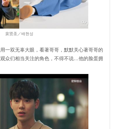
裴贤圣／배현성
是用一双无辜大眼，看著哥哥，默默关心著哥哥的
让观众们相当关注的角色，不得不说…他的脸蛋拥
。