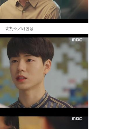
裴贤圣／배현성