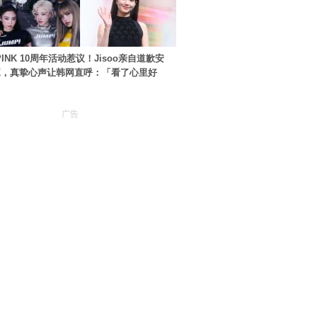
PINK 10周年活动惹议！Jisoo亲自道歉安
NK，真挚心声让韩网直呼：「看了心里好
广告