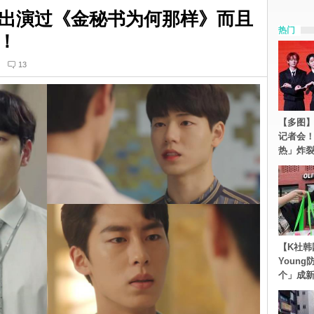
出演过《金秘书为何那样》而且
热门
！
13
【多图】S
记者会
热」炸
【K社韩
Youn
个」成