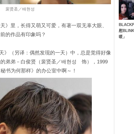
裴贤圣／배현성
BLACK
一天》里，长得又萌又可爱，有著一双无辜大眼、
慰BLI
之前的作品有印象吗？
暖」
的一天》（另译：偶然发现的一天）中，总是觉得好像
的弟弟－白俊贤（裴贤圣／배현성 饰），1999
金秘书为何那样》的办公室中啊～！