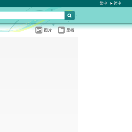
繁中
简中
图片
星档