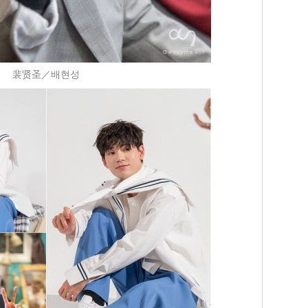
裴贤圣／배현성