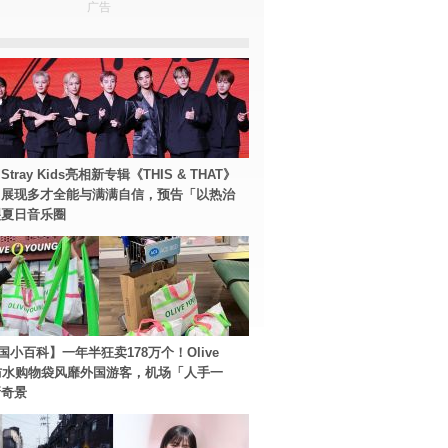
广告
tray Kids亮相新专辑《THIS & THAT》
！展现多才全能与满满自信，预告「以热治
裂夏日音乐圈
国小百科】一年半狂卖178万个！Olive
g防水购物袋风靡外国游客，机场「人手一
新奇景