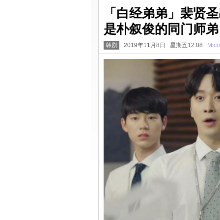
「白经弟弟」裴贤圣
是朴叙俊的同门师弟
韩剧
2019年11月8日 星期五12:08
Mico