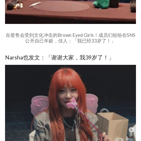
在签售会受到文化冲击的Brown Eyed Girls！成员们纷纷在SNS
公开自己年龄，佳人：「我已经33岁了！」
Narsha也发文：「谢谢大家，我39岁了！」