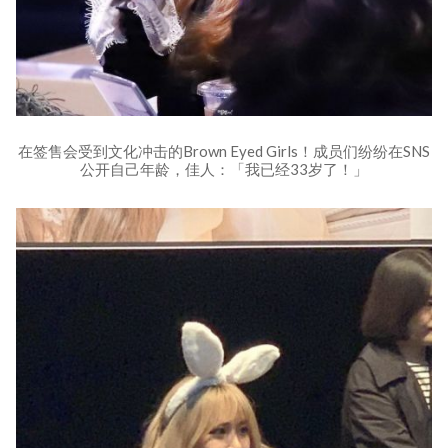
在签售会受到文化冲击的Brown Eyed Girls！成员们纷纷在SNS
公开自己年龄，佳人：「我已经33岁了！」