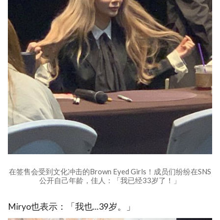
在签售会受到文化冲击的Brown Eyed Girls！成员们纷纷在SNS
公开自己年龄，佳人：「我已经33岁了！」
Miryo也表示：「我也...39岁。」