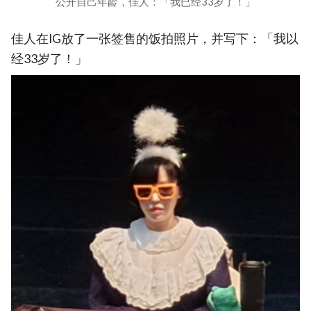
公开自己年龄，佳人：「我已经33岁了！」
佳人在IG放了一张签售的饭拍照片，并写下：「我以
经33岁了！」