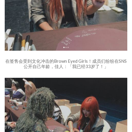
在签售会受到文化冲击的Brown Eyed Girls！成员们纷纷在SNS
公开自己年龄，佳人：「我已经33岁了！」