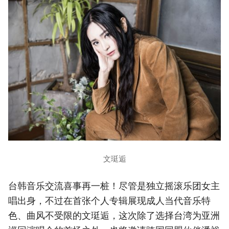
文珽逅
台韩音乐交流喜事再一桩！尽管是独立摇滚乐团女主
唱出身，不过在首张个人专辑展现成人当代音乐特
色、曲风不受限的文珽逅，这次除了选择台湾为亚洲