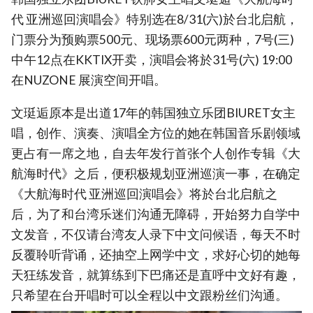
代 亚洲巡回演唱会》特别选在8/31(六)於台北启航，
门票分为预购票500元、现场票600元两种，7号(三)
中午12点在KKTIX开卖，演唱会将於31号(六) 19:00
在NUZONE 展演空间开唱。
文珽逅原本是出道17年的韩国独立乐团BIURET女主
唱，创作、演奏、演唱全方位的她在韩国音乐剧领域
更占有一席之地，自去年发行首张个人创作专辑《大
航海时代》之后，便积极规划亚洲巡演一事，在确定
《大航海时代 亚洲巡回演唱会》将於台北启航之
后，为了和台湾乐迷们沟通无障碍，开始努力自学中
文发音，不仅请台湾友人录下中文问候语，每天不时
反覆聆听背诵，还抽空上网学中文，求好心切的她每
天狂练发音，就算练到下巴痛还是直呼中文好有趣，
只希望在台开唱时可以全程以中文跟粉丝们沟通。