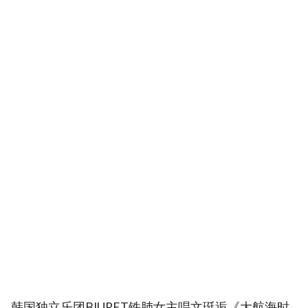
韩国独立乐团BIURET铁肺女主唱文珽逅《大航海时