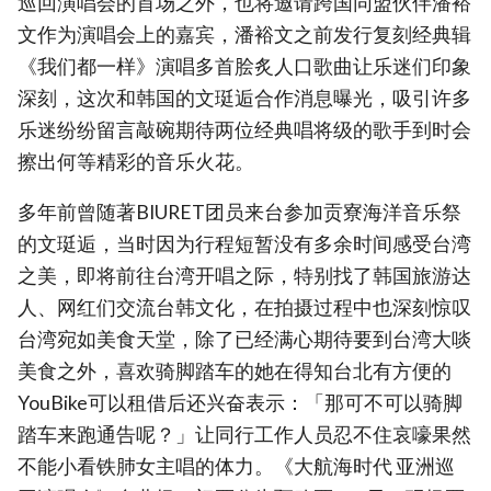
巡回演唱会的首场之外，也将邀请跨国同盟伙伴潘裕
文作为演唱会上的嘉宾，潘裕文之前发行复刻经典辑
《我们都一样》演唱多首脍炙人口歌曲让乐迷们印象
深刻，这次和韩国的文珽逅合作消息曝光，吸引许多
乐迷纷纷留言敲碗期待两位经典唱将级的歌手到时会
擦出何等精彩的音乐火花。
多年前曾随著BIURET团员来台参加贡寮海洋音乐祭
的文珽逅，当时因为行程短暂没有多余时间感受台湾
之美，即将前往台湾开唱之际，特别找了韩国旅游达
人、网红们交流台韩文化，在拍摄过程中也深刻惊叹
台湾宛如美食天堂，除了已经满心期待要到台湾大啖
美食之外，喜欢骑脚踏车的她在得知台北有方便的
YouBike可以租借后还兴奋表示：「那可不可以骑脚
踏车来跑通告呢？」让同行工作人员忍不住哀嚎果然
不能小看铁肺女主唱的体力。《大航海时代 亚洲巡