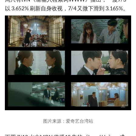
以 3.652% 刷新自身收视，7/4 又微下滑到 3.165%。
图片来源：爱奇艺台湾站