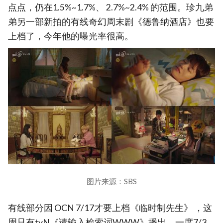
点点，仍在1.5%~1.7%、 2.7%~2.4% 的范围。珍九弟
弟另一部新拍的有线奇幻周末剧《德鲁纳酒店》也要
上档了，今年他的曝光率很高。
图片来源：SBS
有线部分因 OCN 7/17才要上档《临时制先生》 ，这
周只有tvN《请输入检索词WWW》播出，一度7/3