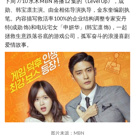
下周 7/10 水木MBN 将播12 集的《Level Up》，成
勋、韩宝凛主演。由金相佑导演执导，金东奎编剧执
笔。内容描写救活率100%的企业结构调整专家安丹
特(成勋 饰)和电玩宅女「申妍华」(韩宝凛 饰)，一起
拯救生意跌落谷底的游戏公司，孤军奋斗的浪漫喜剧
爱情故事。
图片来源：MBN