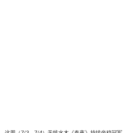
这周（7/3、7/4）无线水木《春夜》持续坐稳冠军，