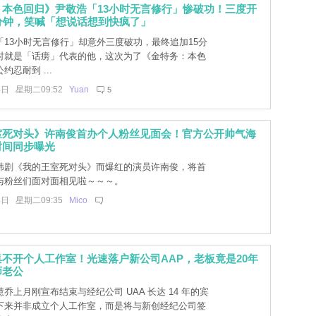
：本色回归》尹敬浩「13小时无言修行」惨破功！三度开
分钟，笑喊「想说话想到快疯了」
「13小时无言修行」却意外三度破功，最终追加15分
时就是「话痨」代表的他，这次为了《金特务：本色
约忍耐到 ...
4日 星期二09:52
Yuan
5
室死对头》许南俊首办个人粉丝见面会！官方公开帅气海
时间同步曝光
韩剧《我的王室死对头》而爆红的演员许南俊，将首
与粉丝们面对面相见啦～～～。
4日 星期二09:35
Mico
不开个人工作室！光速落户新公司AAP，老板竟是20年
师老公
乔上月刚宣布结束与经纪公司 UAA 长达 14 年的宾
下来并非成立个人工作室，而是将与新创经纪公司签