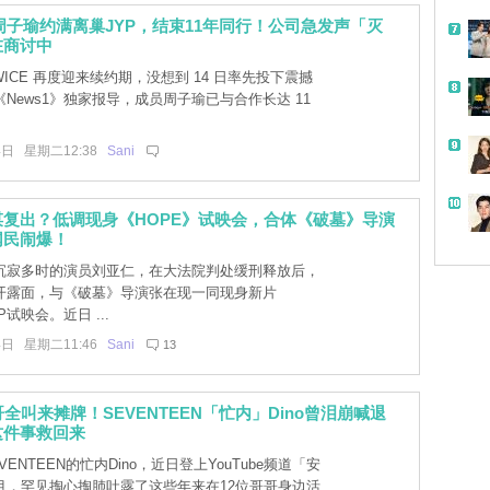
E周子瑜约满离巢JYP，结束11年同行！公司急发声「灭
在商讨中
WICE 再度迎来续约期，没想到 14 日率先投下震撼
News1》独家报导，成员周子瑜已与合作长达 11
4日 星期二12:38
Sani
复出？低调现身《HOPE》试映会，合体《破墓》导演
网民闹爆！
沉寂多时的演员刘亚仁，在大法院判处缓刑释放后，
开露面，与《破墓》导演张在现一同现身新片
P试映会。近日 ...
4日 星期二11:46
Sani
13
哥全叫来摊牌！SEVENTEEN「忙内」Dino曾泪崩喊退
这件事救回来
ENTEEN的忙内Dino，近日登上YouTube频道「安
目，罕见掏心掏肺吐露了这些年来在12位哥哥身边活