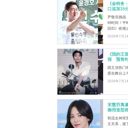
《金特务
口追加15
尹敬浩挑战
钟时间！平
回归》收视公
2026年7月1
《我的王
报 预售
因主演热门
度在舞台上
2026年7月1
宋慧乔离巢
御用造型
韩流女神宋慧
主关系，接