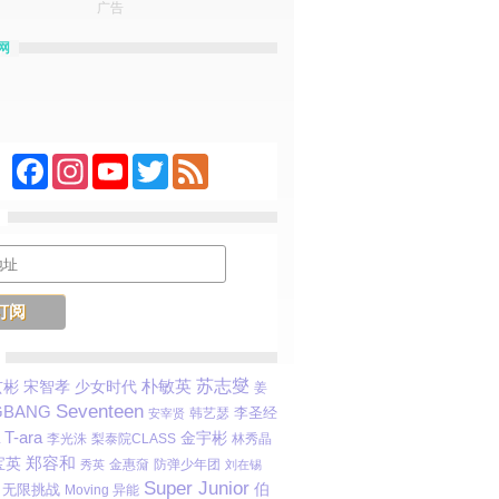
广告
网
Facebook
Instagram
YouTube
Twitter
Feed
朴敏英
苏志燮
宋智孝
少女时代
玄彬
姜
Seventeen
GBANG
韩艺瑟
李圣经
安宰贤
T-ara
金宇彬
李光洙
梨泰院CLASS
林秀晶
宝英
郑容和
金惠奫
防弹少年团
秀英
刘在锡
Super Junior
伯
无限挑战
Moving 异能