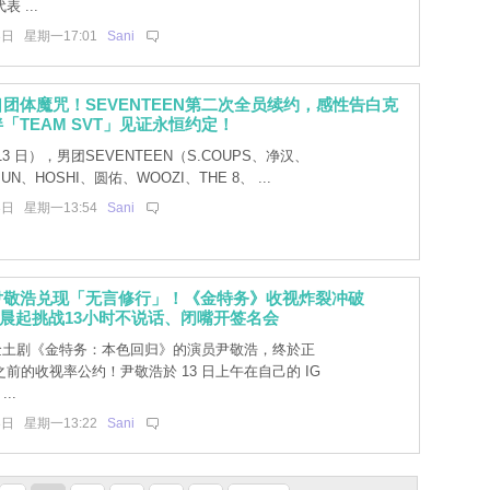
 ...
3日 星期一17:01
Sani
团体魔咒！SEVENTEEN第二次全员续约，感性告白克
「TEAM SVT」见证永恒约定！
13 日），男团SEVENTEEN（S.COUPS、净汉、
UN、HOSHI、圆佑、WOOZI、THE 8、 ...
3日 星期一13:54
Sani
尹敬浩兑现「无言修行」！《金特务》收视炸裂冲破
，今晨起挑战13小时不说话、闭嘴开签名会
 金土剧《金特务：本色回归》的演员尹敬浩，终於正
前的收视率公约！尹敬浩於 13 日上午在自己的 IG
..
3日 星期一13:22
Sani