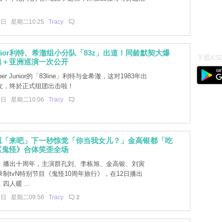
4日 星期二10:25
Tracy
Junior利特、希澈组小分队「83z」出道！同龄默契大爆
下载KSD
辑＋亚洲巡演一次公开
er Junior的「83line」利特与金希澈，这对1983年出
友，终於正式组团出击啦！
4日 星期二10:06
Tracy
喊「来吧」下一秒惊觉「你当我女儿？」金高银都「吃
《鬼怪》合体笑歪全场
》播出十周年，主演群孔刘、李栋旭、金高银、刘寅
制tvN特别节目《鬼怪10周年旅行》，在12日播出
人暖 ...
4日 星期二09:56
Tracy
2