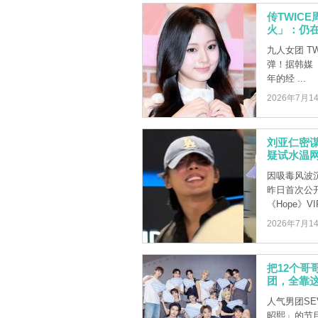
传TWIC
火」：仍
九人女团 T
弹！据韩媒《
年的经 ...
2026年7月1
刘亚仁密谋
疑试水温
因吸毒风波
昨日首次公
《Hope》VI
2026年7月1
把12个哥
团，全靠
人气男团SEV
昭熙」的节