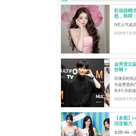
明星
机场脱帽才
怒，韩网
IVE人气
2026年7月1
金秀贤沉
苦啊？
菲律宾时尚品
与金秀贤的
年4个月的漫长
2026年7月1
【多图】i-
活泼魅力
女团i-dle