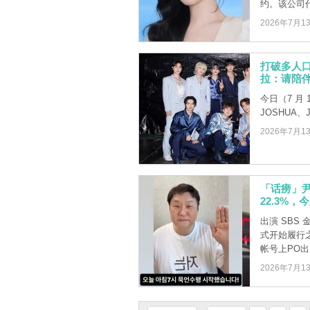
约。该公司代表
2026年7月1
打破多人口
拉：请陪伴
今日（7 月 
JOSHUA、J
2026年7月1
「话痨」
22.3%
出演 SBS
式开始履行之
帐号上PO出 .
2026年7月1