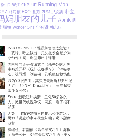
Running Man
宋江
徐仁国
CNBLUE
OYZ
朴宝
EXO
孔刘
2PM
尹恩惠
朴海镇
妈妈朋友的儿子
Apink
两
李瑞镇
全智贤
韩志旼
Wonder Girls
BABYMONSTER 雅譞舞台装太危险！
「双峰」呼之欲出，甩头拨发全是护胸
小动作！网：造型师出来谢罪
内向社恐还是没诚意？《杀手妈咪》男
主郑准元登《玩什么好呢？》「消极冷
淡」被骂爆，刘在锡、孔晓振狂救场也
不动
以为YG很自由，其实连去厕所都要经纪
人许可！2NE1 Dara坦言：「当年超羡
慕少女时代」
Secret新歌短片挨轰「丑化50多岁的
人」掀世代歧视争议！网怒：看了很不
舒服
闪爆！Tiffany婚后首同框老公卞约汉，
男神「紧牵护妻＋代拿礼物」私下甜度
超标
崔岷植、韩韶禧《高年级实习生》海报
＋预告公开！37年资深实习生遇上美女