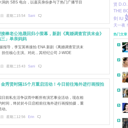
洞的 SBS 电台，以嘉宾身份参与了热门广播节目
D.O.
贤
THE B
4日 星期二15:54
Sani
剑
IU
天一夜
望接棒老公池晟回归小萤幕，新剧《离婚调查官洪末金》
热门文章
拖三」单亲妈妈
韩媒报导，李宝英将接拍 ENA 新剧《离婚调查官洪末
担任核心主演。对此，其经纪公司 J-WIDE
4日 星期二15:43
Sani
带
～金秀贤时隔15个月重启活动！今日前往海外进行画报拍
因日前私生活争议而中断所有演艺事业活动，现在相
月的时间，终於於今日启程前往海外进行画报拍摄，重
活动。
4日 星期二12:56
Erin