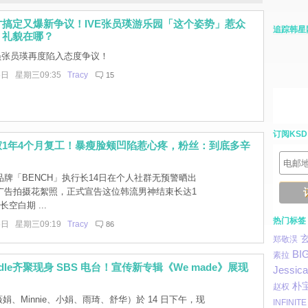
搞定又爆新争议！IVE张员瑛游乐园「这个姿势」惹众
追踪韩星
：礼貌在哪？
成员张员瑛再度陷入态度争议！
5日 星期三09:35
Tracy
15
订阅KSD
寂1年4个月复工！暴瘦脸颊凹陷惹心疼，粉丝：到底多辛
牌「BENCH」执行长14日在个人社群无预警晒出
广告拍摄花絮照，正式宣告这位韩流男神结束长达1
空白期 ...
热门标签
5日 星期三09:19
Tracy
86
郑敬淏
BI
素拉
dle齐聚现身 SBS 电台！宣传新专辑《We made》展现
Jessica
朴
赵权
（薇娟、Minnie、小娟、雨琦、舒华）於 14 日下午，现
INFINITE