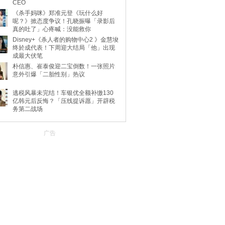
CEO
《杀手妈咪》郑准元登《玩什么好
呢？》掀态度争议！孔晓振曝「录影后
真的吐了」心疼喊：没能救你
Disney+《杀人者的购物中心2 》金慧埈
终於成代表！下周迎大结局「他」出现
成最大伏笔
朴信惠、崔泰俊迎二宝倒数！一张照片
意外引爆「二胎性别」热议
逃税风暴未完结！车银优全额补缴130
亿韩元后反悔？「压线提诉愿」开辟税
务第二战场
广告