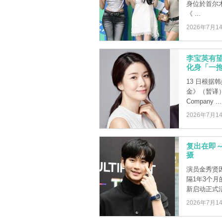
身位於首尔木
《 ...
2026年7月1
李宝英有
化身「一
13 日根据
金》（暂译）
Company ...
2026年7月1
复出在即
摄
演员金秀贤
隔1年3个
新启动正式
2026年7月1