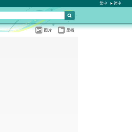
繁中
简中
图片
星档