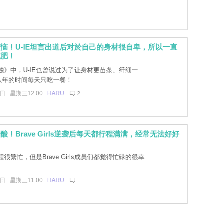
恼！U-IE坦言出道后对於自己的身材很自卑，所以一直
减肥！
独》中，U-IE也曾说过为了让身材更苗条、纤细一
八年的时间每天只吃一餐！
8日 星期三12:00
HARU
2
酸！Brave Girls逆袭后每天都行程满满，经常无法好好
很繁忙，但是Brave Girls成员们都觉得忙碌的很幸
8日 星期三11:00
HARU