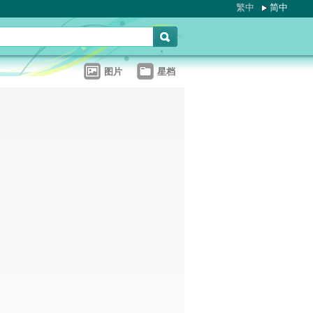
繁中
简中
图片
星档