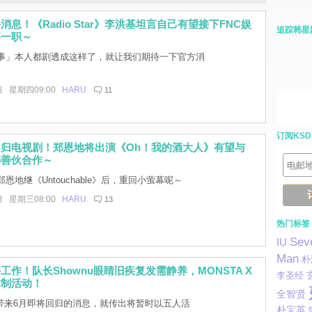
消息！《Radio Star》李洪基坦言自己有望接下FNC娱
追踪韩星
事一职～
事」本人都剧透成这样了，就让我们期待一下官方消
日 星期四09:00
HARU
11
订阅KSD
归电视剧！郑恩地将出演《Oh！我的酒大人》有望与
韩善伙合作～
恩地继《Untouchable》后，重回小萤幕呢～
日 星期三08:00
HARU
13
热门标签
Sev
IU
Man
朴
工作！队长Shownu眼睛旧疾复发需静养，MONSTA X
李圣经
体制活动！
全智贤
带来6月即将回归的消息，就传出将暂时以五人活
朴宝英