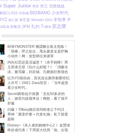
Super Junior
k
宋江
无限挑战
秀英
BIGBANG
少女时代
泰院CLASS
刘在锡
OYZ
宋智孝
尹
韩艺瑟
Wonder Girls
徐仁国
ssica
T-ara
苏志燮
2PM
孔刘
郑敬淏
BABYMONSTER 雅譞舞台装太危险！
「双峰」呼之欲出，甩头拨发全是护胸
小动作！网：造型师出来谢罪
内向社恐还是没诚意？《杀手妈咪》男
主郑准元登《玩什么好呢？》「消极冷
淡」被骂爆，刘在锡、孔晓振狂救场也
不动
以为YG很自由，其实连去厕所都要经纪
人许可！2NE1 Dara坦言：「当年超羡
慕少女时代」
Secret新歌短片挨轰「丑化50多岁的
人」掀世代歧视争议！网怒：看了很不
舒服
闪爆！Tiffany婚后首同框老公卞约汉，
男神「紧牵护妻＋代拿礼物」私下甜度
超标
Disney+《杀人者的购物中心2 》金慧埈
终於成代表！下周迎大结局「他」出现