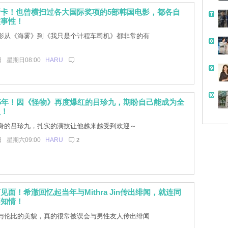
卡！也曾横扫过各大国际奖项的5部韩国电影，都各自
故事性！
影从《海雾》到《我只是个计程车司机》都非常的有
日 星期日08:00
HARU
5年！因《怪物》再度爆红的吕珍九，期盼自己能成为全
员！
身的吕珍九，扎实的演技让他越来越受到欢迎～
日 星期六09:00
HARU
2
见面！希澈回忆起当年与Mithra Jin传出绯闻，就连同
不知情！
与伦比的美貌，真的很常被误会与男性友人传出绯闻