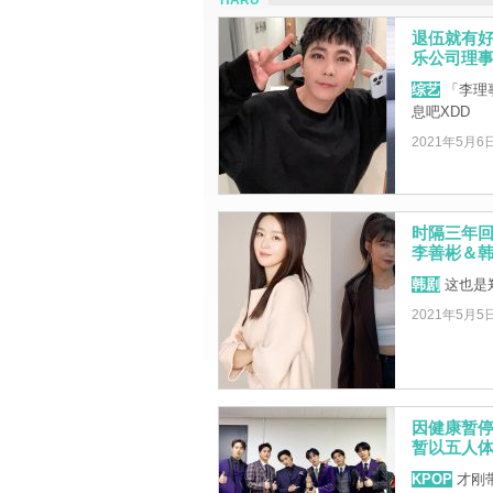
HARU
退伍就有好
乐公司理
综艺
「李理
息吧XDD
2021年5月6
时隔三年回
李善彬＆
韩剧
这也是郑
2021年5月5
因健康暂停
暂以五人
KPOP
才刚