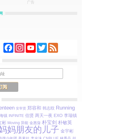
广告
网
Facebook
Instagram
YouTube
Twitter
Feed
Running
enteen
郑容和
韩志旼
安宰贤
伯贤
EXO
李瑞镇
两天一夜
海镇
INFINITE
朴宝剑
朴敏英
玄彬
Moving 异能
金惠奫
妈妈朋友的儿子
金宇彬
防弹少年团
李光洙
林秀晶
赵
姜素拉
CNBLUE