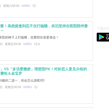
日 星期六08:00
HARU
爱妻！虽然疲惫到忍不住打瞌睡，依旧坚持在医院陪伴妻
下载KSD
根～
医院的椅子上打瞌睡，也要陪在老婆身边！
0日 星期五09:00
HARU
5
」VS「多话爱撒娇」理想型PK！对於恋人意见分歧的
金赛纶＆金宝罗
与极的二选一，你会怎么选呢XD
0日 星期五08:00
HARU