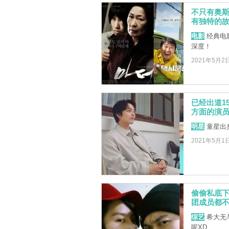
不只有奥斯
有独特的
电影
经典电
深度！
2021年5月2
已经出道1
方面的演
明星
童星出
2021年5月1
偷偷私底下
团成员都
综艺
希大无
呢XD