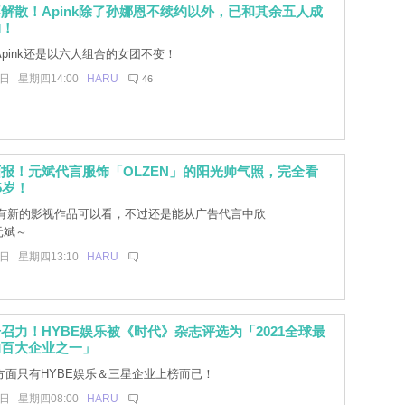
解散！Apink除了孙娜恩不续约以外，已和其余五人成
约！
pink还是以六人组合的女团不变！
9日 星期四14:00
HARU
46
报！元斌代言服饰「OLZEN」的阳光帅气照，完全看
5岁！
有新的影视作品可以看，不过还是能从广告代言中欣
元斌～
9日 星期四13:10
HARU
召力！HYBE娱乐被《时代》杂志评选为「2021全球最
的百大企业之一」
面只有HYBE娱乐＆三星企业上榜而已！
9日 星期四08:00
HARU