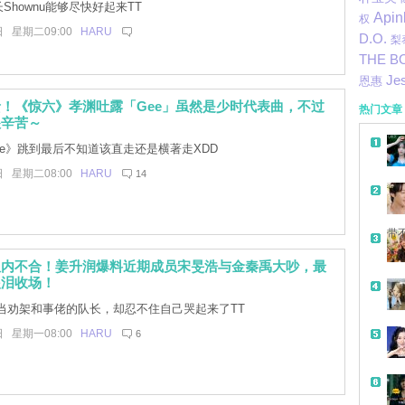
Shownu能够尽快好起来TT
Apin
权
日 星期二09:00
HARU
D.O.
梨
THE B
Je
恩惠
！《惊六》孝渊吐露「Gee」虽然是少时代表曲，不过
热门文章
很辛苦～
e》跳到最后不知道该直走还是横著走XDD
日 星期二08:00
HARU
14
带
队内不合！姜升润爆料近期成员宋旻浩与金秦禹大吵，最
眼泪收场！
当劝架和事佬的队长，却忍不住自己哭起来了TT
日 星期一08:00
HARU
6