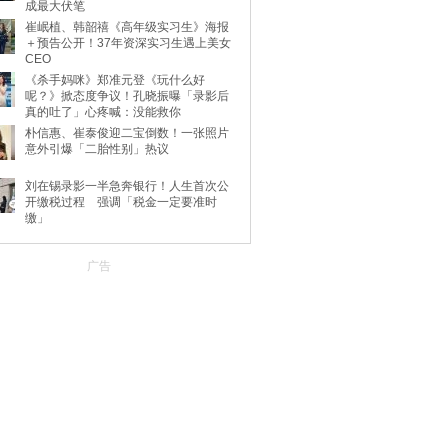
成最大伏笔
崔岷植、韩韶禧《高年级实习生》海报
＋预告公开！37年资深实习生遇上美女
CEO
《杀手妈咪》郑准元登《玩什么好
呢？》掀态度争议！孔晓振曝「录影后
真的吐了」心疼喊：没能救你
朴信惠、崔泰俊迎二宝倒数！一张照片
意外引爆「二胎性别」热议
刘在锡录影一半急奔银行！人生首次公
开缴税过程 强调「税金一定要准时
缴」
广告