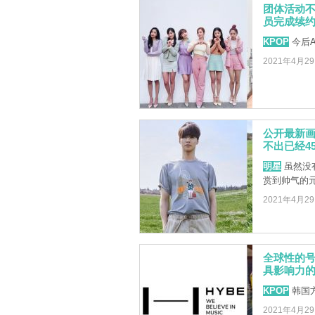
团体活动不
员完成续
KPOP
今后A
2021年4月2
公开最新画
不出已经4
明星
虽然没
赏到帅气的
2021年4月2
全球性的号
具影响力
KPOP
韩国方
2021年4月2