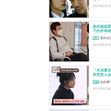
2021年5月1
真的超级
子的李寿
明星
累到在
2021年4月3
「木讷寡言
李秀贤＆
综艺
如此极
2021年4月3