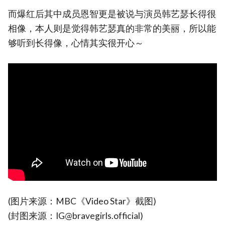
而爆红后其中成员恩智更是被说与演员韩艺瑟长得很
相像，本人则是觉得韩艺瑟真的非常的美丽，所以能
够听到长得像，心情其实很开心～
(图片来源：MBC《Video Star》截图)
(封图来源：IG@bravegirls.official)