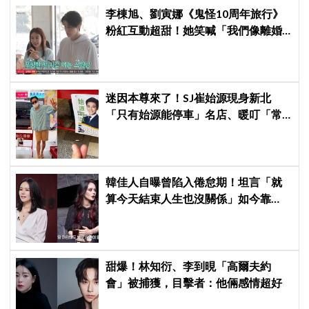
李棟旭、劉寅娜《鬼怪10周年旅行》
粉紅互動超甜！她笑喊「我們像離婚
多年的夫妻」
迷因本尊來了！SJ崔始源現身新北
「只有始源能停車」名店、暖叮「常
幫我換照片」，店家尖叫合照網笑
翻：這輩子不能脫粉了
韓佳人自曝曾陷入倦怠期！坦言「就
算今天結束人生也沒關係」如今靠
YouTube重拾生活樂趣
甜爆！林知衍、李到晛「高爾夫約
會」被捕獲，目擊者：他倆感情超好