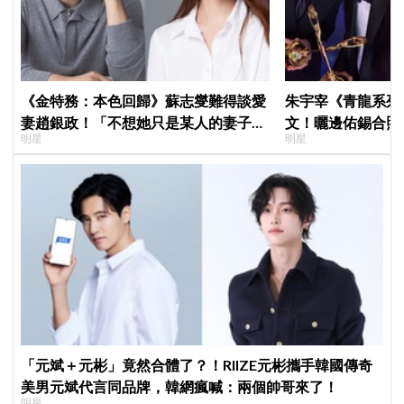
《金特務：本色回歸》蘇志燮難得談愛
朱宇宰《青龍系列
妻趙銀政！「不想她只是某人的妻子」
文！曬邊佑錫合照
明星
明星
一句話展現滿滿尊重與愛
一起站上頒獎舞台
「元斌＋元彬」竟然合體了？！RIIZE元彬攜手韓國傳奇
美男元斌代言同品牌，韓網瘋喊：兩個帥哥來了！
明星