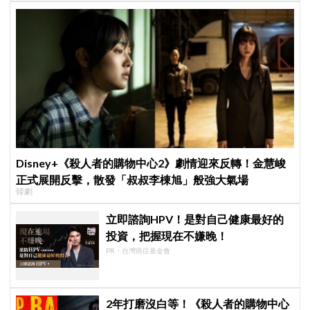
Disney+《殺人者的購物中心2》劇情迎來反轉！金慧峻
正式展開反擊，散發「叔叔李棟旭」般強大氣場
韓劇
立即諮詢HPV！是對自己健康最好的
投資，把握現在不嫌晚！
PR・台灣癌症基金會
2年打磨沒白等！《殺人者的購物中心