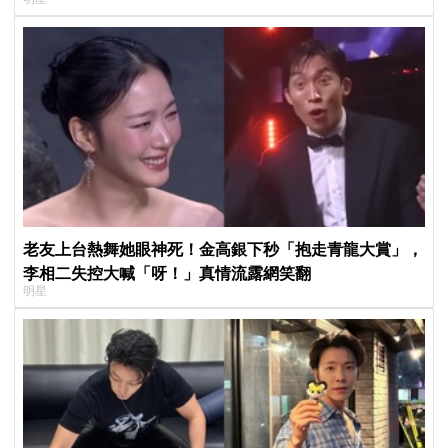
老友上台熱舞她眼神死！金高銀下秒「抱走青龍大賞」，
李相二失控大喊「呀！」真情流露網笑翻
明星