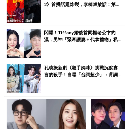
2》首播話題炸裂，李棟旭放話：第三
季找我，我就拍
閃爆！Tiffany婚後首同框老公卞約
漢，男神「緊牽護妻＋代拿禮物」私
下甜度超標
孔曉振新劇《殺手媽咪》挑戰沉默寡
言的殺手！自曝「台詞超少」：背詞
壓力小很多XD