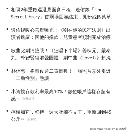
相隔2年重啟巡迴見面會日程！邊佑錫「The
Secret Library」首爾場圓滿結束，見粉絲四葉草
應援淚眼汪汪
邊佑錫暖心善舉曝光！《劉在錫的民宿法則》出
演者透露：因他的捐款，兒童患者順利完成治療
歌曲比劇情搶眼！《狂唱下半場》姜棟元、嚴泰
九、朴智賢組混聲團體，劇中曲《Love Is》超洗
腦
朴信惠、崔泰俊迎二寶倒數！一張照片意外引爆
「二胎性別」熱議
小資族存款利率最高10%！數位帳戶這樣存超有
感
PR・聯邦銀行
檸檬加它，堅持一週大肚腩不見了，重新回到45
公斤
PR・新素簡
Recommended by