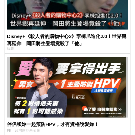
Disney+《殺人者的購物中心2》李棟旭進化2.0！世界觀
再延伸 岡田將生登場竟殺了「他」
韓劇
伴侶和妳一起預防HPV，才有資格說愛妳！
PR・台灣癌症基金會