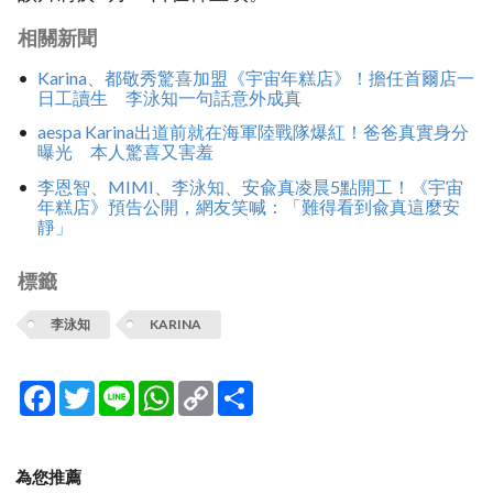
相關新聞
Karina、都敬秀驚喜加盟《宇宙年糕店》！擔任首爾店一
日工讀生 李泳知一句話意外成真
aespa Karina出道前就在海軍陸戰隊爆紅！爸爸真實身分
曝光 本人驚喜又害羞
李恩智、MIMI、李泳知、安兪真凌晨5點開工！《宇宙
年糕店》預告公開，網友笑喊：「難得看到兪真這麼安
靜」
標籤
李泳知
KARINA
Facebook
Twitter
Line
WhatsApp
Copy
分
Link
享
為您推薦