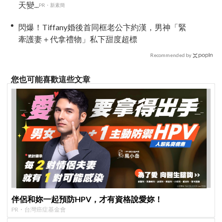
天變...
PR・新素簡
閃爆！Tiffany婚後首同框老公卞約漢，男神「緊
牽護妻＋代拿禮物」私下甜度超標
Recommended by
您也可能喜歡這些文章
伴侶和妳一起預防HPV，才有資格說愛妳！
PR・台灣癌症基金會