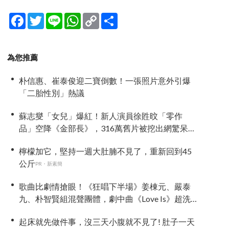
Facebook
Twitter
Line
WhatsApp
Copy
分
Link
享
為您推薦
朴信惠、崔泰俊迎二寶倒數！一張照片意外引爆
「二胎性別」熱議
蘇志燮「女兒」爆紅！新人演員徐貹旼「零作
品」空降《金部長》，316萬舊片被挖出網驚呆：
星味藏不住！
檸檬加它，堅持一週大肚腩不見了，重新回到45
公斤
PR・新素簡
歌曲比劇情搶眼！《狂唱下半場》姜棟元、嚴泰
九、朴智賢組混聲團體，劇中曲《Love Is》超洗
腦
起床就先做件事，沒三天小腹就不見了! 肚子一天