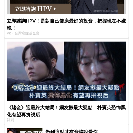
立即諮詢HPV！是對自己健康最好的投資，把握現在不嫌
晚！
PR・台灣癌症基金會
《賭金》迎最終大結局！網友揪最大疑點 朴寶英恐怖黑
化有望再拚視后
韓劇
做到這點才有資格說愛你