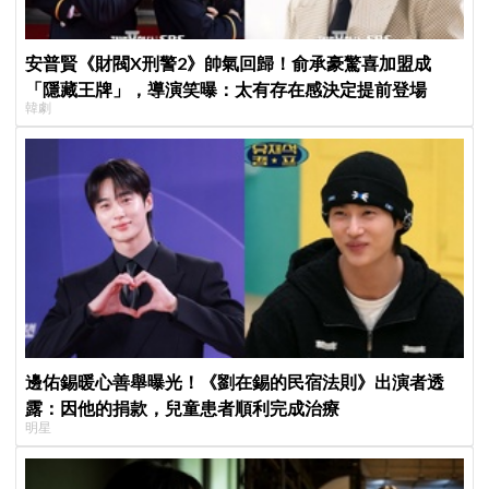
安普賢《財閥X刑警2》帥氣回歸！俞承豪驚喜加盟成
「隱藏王牌」，導演笑曝：太有存在感決定提前登場
韓劇
邊佑錫暖心善舉曝光！《劉在錫的民宿法則》出演者透
露：因他的捐款，兒童患者順利完成治療
明星