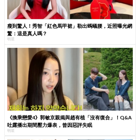
瘦到驚人！秀智「紅色馬甲裙」勒出螞蟻腰，近照曝光網
驚：這是真人嗎？
明星
《換乘戀愛4》郭敏京親揭與趙有植「沒有復合」！Q&A
吐露播出期間壓力爆表，曾因惡評失眠
明星