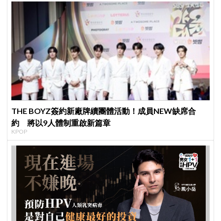
THE BOYZ簽約新廠牌續團體活動！成員NEW缺席合
約 將以9人體制重啟新篇章
KPOP