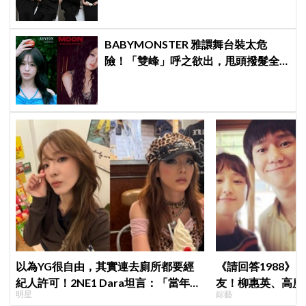
BABYMONSTER 雅譞舞台裝太危
險！「雙峰」呼之欲出，甩頭撥髮全
是護胸小動作！網：造型師出來謝罪
以為YG很自由，其實連去廁所都要經
《請回答1988》
紀人許可！2NE1 Dara坦言：「當年超
友！柳惠英、高庚
明星
綜藝
羨慕少女時代」
告公開，暖心互動