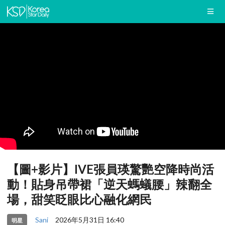
【圖+影片】IVE張員瑛驚艷空降時尚活
動！貼身吊帶裙「逆天螞蟻腰」辣翻全
場，甜笑眨眼比心融化網民
Sani
2026年5月31日 16:40
明星