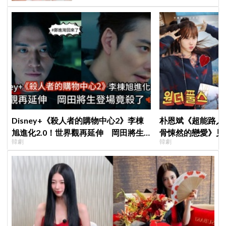
Disney+《殺人者的購物中心2》李棟
朴恩斌《超能路人
旭進化2.0！世界觀再延伸 岡田將生
骨悚然的戀愛》見
韓劇
韓劇
登場竟殺了「他」
演技獲讚「信看演