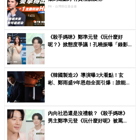
PR・台灣癌症基金會
《殺手媽咪》鄭準元登《玩什麼好
呢？》掀態度爭議！孔曉振曝「錄影
後真的吐了」心疼喊：沒能救你
《韓國製造2》導演曝3大看點！玄
彬、鄭雨盛9年恩怨全面引爆：誰能活
到最後？
內向社恐還是沒禮貌？《殺手媽咪》
男主鄭準元登《玩什麼好呢》被罵
爆，劉在錫、孔曉振狂救場也帶不動