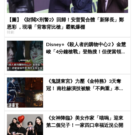
【圖】《財閥X刑警2》回歸！安普賢合體「新隊長」鄭
恩彩 ，現場「背靠背比槍」霸氣爆棚
韓劇
Disney+《殺人者的購物中心2 》金慧
峻「4分鐘槍戰」登熱搜！但便當領不
完兩大主角全掛了⋯
《鬼謎東宮》力壓《金特務》3天奪
冠！ 南柱赫演技被酸「不夠重」本人
親回：刻意為之
《女神降臨》美女作家「喵嗚」迎來
第二個兒子！一家四口幸福近況公開