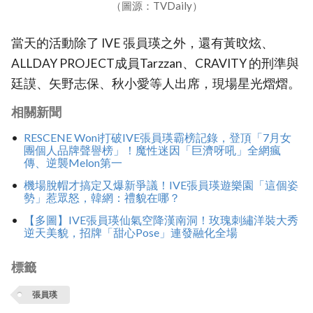
（圖源：TVDaily）
當天的活動除了 IVE 張員瑛之外，還有黃旼炫、
ALLDAY PROJECT成員Tarzzan、CRAVITY 的刑準與
廷謨、矢野志保、秋小愛等人出席，現場星光熠熠。
相關新聞
RESCENE Woni打破IVE張員瑛霸榜記錄，登頂「7月女
團個人品牌聲譽榜」！魔性迷因「巨濟呀吼」全網瘋
傳、逆襲Melon第一
機場脫帽才搞定又爆新爭議！IVE張員瑛遊樂園「這個姿
勢」惹眾怒，韓網：禮貌在哪？
【多圖】IVE張員瑛仙氣空降漢南洞！玫瑰刺繡洋裝大秀
逆天美貌，招牌「甜心Pose」連發融化全場
標籤
張員瑛