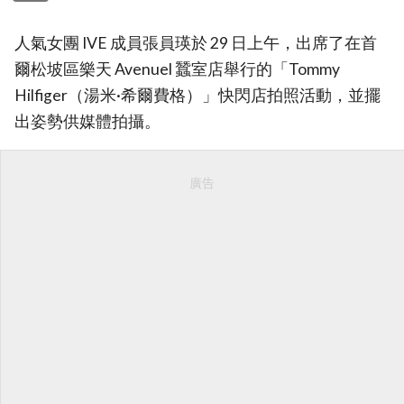
人氣女團 IVE 成員張員瑛於 29 日上午，出席了在首
爾松坡區樂天 Avenuel 蠶室店舉行的「Tommy
Hilfiger（湯米·希爾費格）」快閃店拍照活動，並擺
出姿勢供媒體拍攝。
廣告