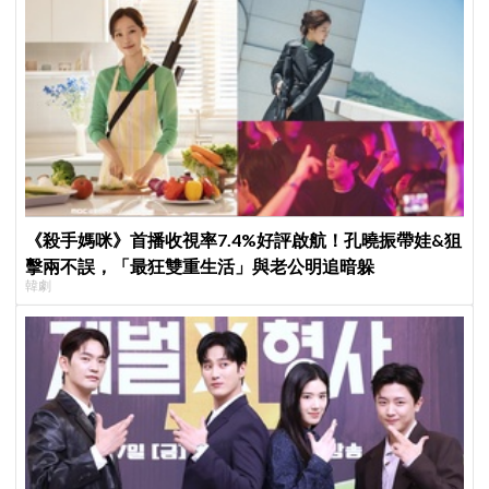
《殺手媽咪》首播收視率7.4%好評啟航！孔曉振帶娃&狙
擊兩不誤，「最狂雙重生活」與老公明追暗躲
韓劇