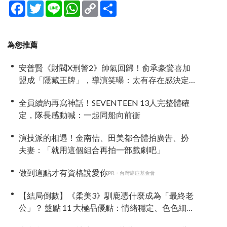
Facebook
Twitter
Line
WhatsApp
Copy
分
Link
享
為您推薦
安普賢《財閥X刑警2》帥氣回歸！俞承豪驚喜加
盟成「隱藏王牌」，導演笑曝：太有存在感決定
提前登場
全員續約再寫神話！SEVENTEEN 13人完整體確
定，隊長感動喊：一起同船向前衝
演技派的相遇！金南佶、田美都合體拍廣告、扮
夫妻：「就用這個組合再拍一部戲劇吧」
做到這點才有資格說愛你
PR・台灣癌症基金會
【結局倒數】《柔美3》馴鹿憑什麼成為「最終老
公」？ 盤點 11 大極品優點：情緒穩定、色色細胞
歷代最強！