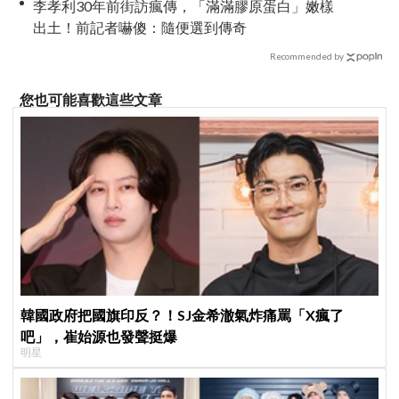
李孝利30年前街訪瘋傳，「滿滿膠原蛋白」嫩樣
出土！前記者嚇傻：隨便選到傳奇
Recommended by
您也可能喜歡這些文章
韓國政府把國旗印反？！SJ金希澈氣炸痛罵「X瘋了
吧」，崔始源也發聲挺爆
明星