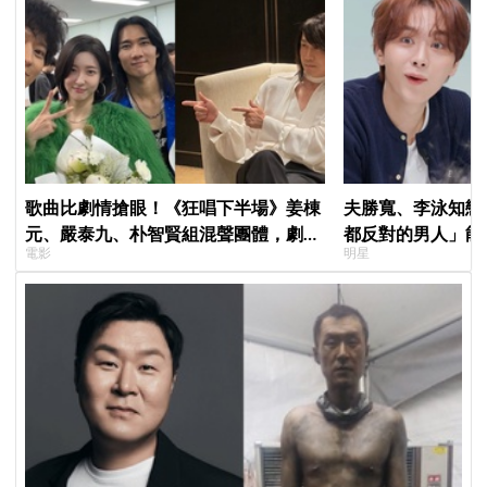
歌曲比劇情搶眼！《狂唱下半場》姜棟
夫勝寬、李泳知戀
元、嚴泰九、朴智賢組混聲團體，劇中
都反對的男人」能
電影
明星
曲《Love Is》超洗腦
讓網全急了：千萬