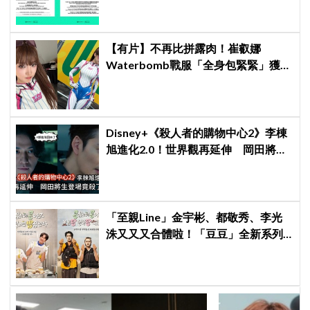
【有片】不再比拼露肉！崔叡娜
Waterbomb戰服「全身包緊緊」獲好
評，逆向操作炸翻全場：根本福音戰
士
Disney+《殺人者的購物中心2》李棟
旭進化2.0！世界觀再延伸 岡田將生
登場竟殺了「他」
「至親Line」金宇彬、都敬秀、李光
洙又又又合體啦！「豆豆」全新系列
本月開拍