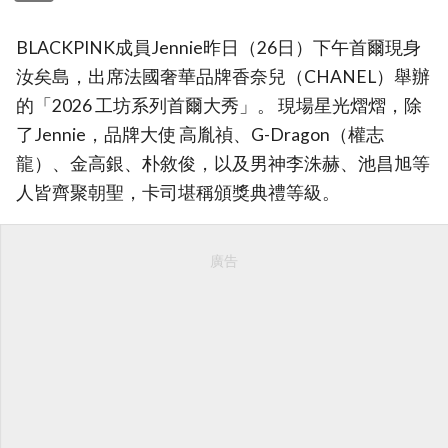
BLACKPINK成員Jennie昨日（26日）下午首爾現身
汝矣島，出席法國奢華品牌香奈兒（CHANEL）舉辦
的「2026 工坊系列首爾大秀」。 現場星光熠熠，除
了Jennie，品牌大使 高胤禎、G-Dragon（權志
龍）、金高銀、朴敘俊，以及男神李洙赫、池昌旭等
人皆齊聚朝聖，卡司堪稱頒獎典禮等級。
廣告