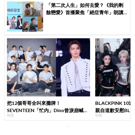
「第二次人生」如何去愛？《我的剩
餘戀愛》首播聚焦「絕症青年」朗讀
日記全場淚崩，初見面竟「撞見舊
識」！
把12個哥哥全叫來攤牌！
BLACKPINK 10
SEVENTEEN「忙內」Dino曾淚崩喊退
親自道歉安慰BLI
明星
明星
團，全靠這件事救回來
直呼：「看了心裡