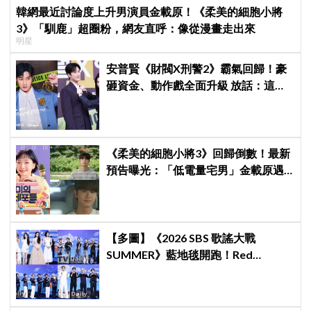
韓網最近討論度上升男演員金載原！《柔美的細胞小將
3》「馴鹿」超圈粉，網友直呼：像從漫畫走出來
明星
安普賢《財閥X刑警2》霸氣回歸！豪
砸資金、動作戲全面升級 放話：這次
要超越第一季
《柔美的細胞小將3》回歸倒數！最新
預告曝光：「低電量宅男」金載原遇
到金高銀電量回升，姐弟戀火花讓人
期待爆棚
【多圖】《2026 SBS 歌謠大戰
SUMMER》藍地毯開跑！Red
Velvet、Stray Kids、ATEEZ、RIIZE
等愛豆登場