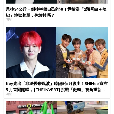
甩掉34公斤＝倒掉半個自己的油！尹敬浩「2顆蛋白＋辣
椒」地獄菜單，你敢抄嗎？
明星
Key走出「非法醫療風波」時隔5個月復出！SHINee 宣布
5 月首爾開唱， [THE INVERT] 挑戰「翻轉」視角重新出
明星
發