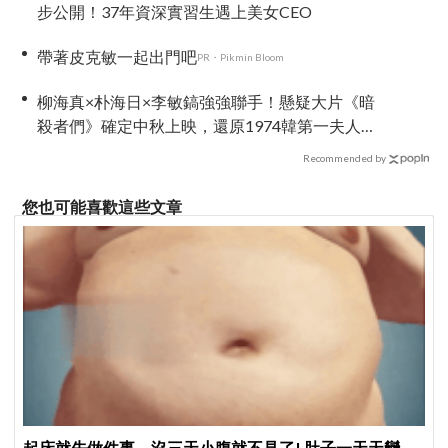
步公開！37年資深實習生遇上美女CEO
帶著皮克敏一起出門吧
PR・Pikmin Bloom
柳海真×朴海日×李敏鎬強強聯手！懸疑大片《暗
殺者們》確定中秋上映，還原1974韓第一夫人暗
殺疑雲
Recommended by
您也可能喜歡這些文章
起床就先做件事，沒三天小腹就不見了! 肚子一天天變