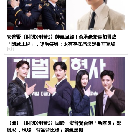
安普賢《財閥X刑警2》帥氣回歸！俞承豪驚喜加盟成
「隱藏王牌」，導演笑曝：太有存在感決定提前登場
韓劇
【圖】《財閥X刑警2》回歸！安普賢合體「新隊長」鄭
恩彩 ，現場「背靠背比槍」霸氣爆棚