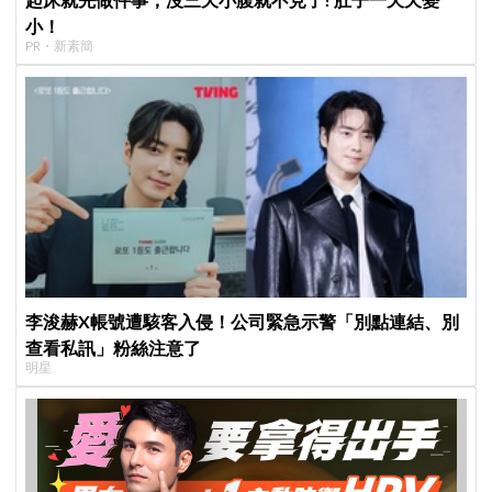
小！
PR・新素簡
李浚赫X帳號遭駭客入侵！公司緊急示警「別點連結、別
查看私訊」粉絲注意了
明星