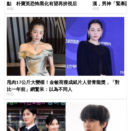
點 朴寶英恐怖黑化有望再拚視后
漢，男神「緊牽護
韓劇
明星
甜度超標
甩肉17公斤大變樣！金敏荷瘦成紙片人登青龍獎，「對
比一年前」網驚呆：以為不同人
明星