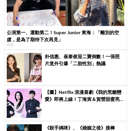
公演第一、運動第二！Super Junior 東海：「離別的空
虛，是為了期待下次再見」
明星
朴信惠、崔泰俊迎二寶倒數！一張照
片意外引爆「二胎性別」熱議
【圖】Netflix 浪漫喜劇《我的荒糖戀
愛》即將上線！丁海寅＆賀營甜蜜亮
相製作發表會，甜蜜CP化學反應引期
待
《殺手媽咪》、《婚姻之後》接棒