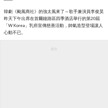
韓劇《颱風商社》的強太風來了～歌手兼演員李俊昊
昨天下午出席在首爾鐘路區四季酒店舉行的第20屆
「W Korea」乳癌宣傳慈善活動，帥氣造型登場讓人
心動不已。
廣告