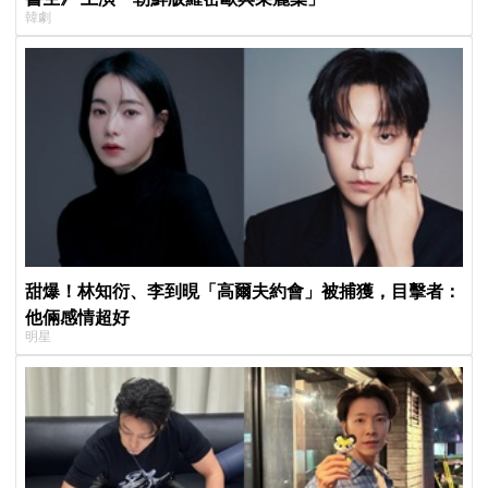
韓劇
甜爆！林知衍、李到晛「高爾夫約會」被捕獲，目擊者：
他倆感情超好
明星