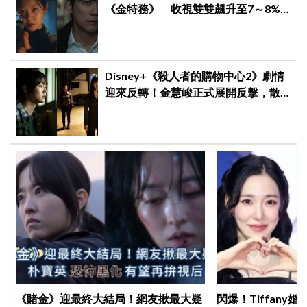
《金特務》 收視雙雙飆升至7～8%
創新高！
Disney+《殺人者的購物中心2》劇情
迎來反轉！金慧峻正式展開反擊，散
發「叔叔李棟旭」般強大氣場
《賭金》迎最終大結局！網友揪最大疑
閃爆！Tiffany