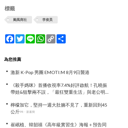
標籤
颱風商社
李俊昊
Facebook
Twitter
Line
WhatsApp
Copy
分
Link
享
為您推薦
激新 K-Pop 男團 EMOTI:M 8月9日襲港
《殺手媽咪》首播收視率7.4%好評啟航！孔曉振
帶娃&狙擊兩不誤，「最狂雙重生活」與老公明追
暗躲
檸檬加它，堅持一週大肚腩不見了，重新回到45
公斤
PR・新素簡
崔岷植、韓韶禧《高年級實習生》海報＋預告同