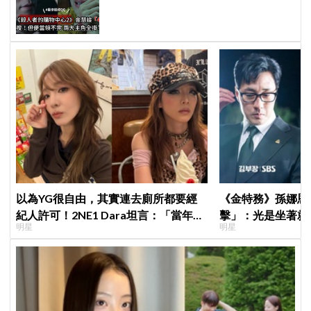
完兩大主角全掛了⋯
以為YG很自由，其實連去廁所都要經
《金特務》孫娜恩
紀人許可！2NE1 Dara坦言：「當年超
擊」：光是坐著就
明星
明星
羨慕少女時代」