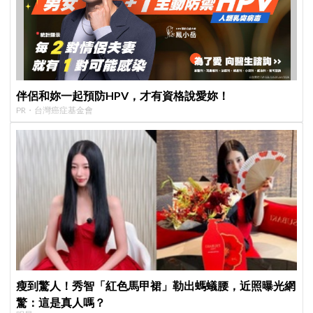
伴侶和妳一起預防HPV，才有資格說愛妳！
PR・台灣癌症基金會
瘦到驚人！秀智「紅色馬甲裙」勒出螞蟻腰，近照曝光網
驚：這是真人嗎？