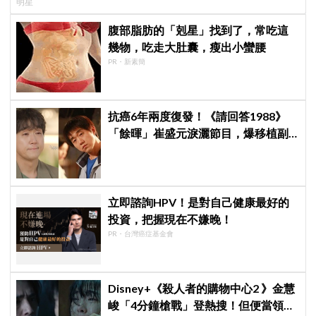
明星
腹部脂肪的「剋星」找到了，常吃這
幾物，吃走大肚囊，瘦出小蠻腰
PR・新素簡
抗癌6年兩度復發！《請回答1988》
「餘暉」崔盛元淚灑節目，爆移植副
作用：指甲龜裂、呼吸喘
立即諮詢HPV！是對自己健康最好的
投資，把握現在不嫌晚！
PR・台灣癌症基金會
Disney+《殺人者的購物中心2 》金慧
峻「4分鐘槍戰」登熱搜！但便當領不