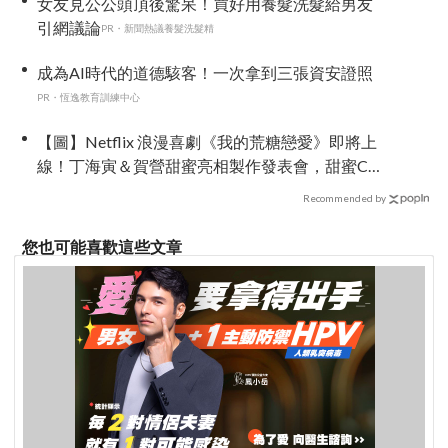
女友見公公頭頂後驚呆！買好用養髮洗髮給男友
引網議論
PR・新聞熱議養髮洗髮精
成為AI時代的道德駭客！一次拿到三張資安證照
PR・恆逸教育訓練中心
【圖】Netflix 浪漫喜劇《我的荒糖戀愛》即將上
線！丁海寅＆賀營甜蜜亮相製作發表會，甜蜜CP
化學反應引期待
Recommended by
您也可能喜歡這些文章