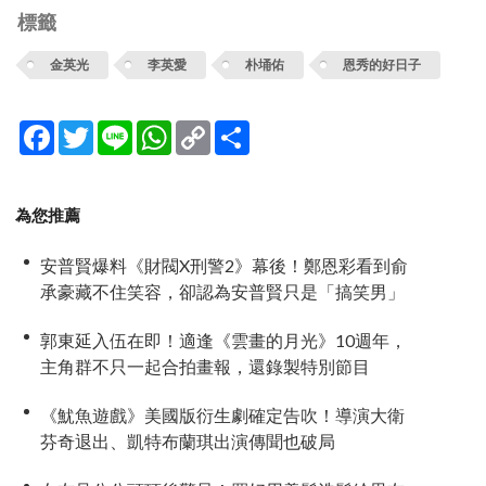
標籤
金英光
李英愛
朴埇佑
恩秀的好日子
Facebook
Twitter
Line
WhatsApp
Copy
分
Link
享
為您推薦
安普賢爆料《財閥X刑警2》幕後！鄭恩彩看到俞
承豪藏不住笑容，卻認為安普賢只是「搞笑男」
郭東延入伍在即！適逢《雲畫的月光》10週年，
主角群不只一起合拍畫報，還錄製特別節目
《魷魚遊戲》美國版衍生劇確定告吹！導演大衛
芬奇退出、凱特布蘭琪出演傳聞也破局