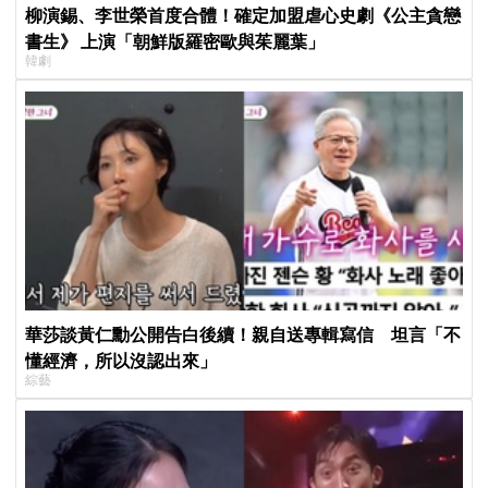
柳演錫、李世榮首度合體！確定加盟虐心史劇《公主貪戀
書生》 上演「朝鮮版羅密歐與茱麗葉」
韓劇
華莎談黃仁勳公開告白後續！親自送專輯寫信 坦言「不
懂經濟，所以沒認出來」
綜藝