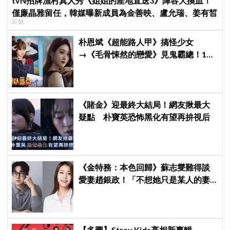
tvN招牌漁村真人秀《姐姐的產地直送3》陣容大換血！
僅廉晶雅留任，韓媒曝新成員為金善映、盧允瑞、姜有皙
綜藝
朴恩斌《超能路人甲》搞怪少女
→《毛骨悚然的戀愛》見鬼霸總！180
度反差演技獲讚「信看演員」
《賭金》迎最終大結局！網友揪最大
疑點 朴寶英恐怖黑化有望再拚視后
《金特務：本色回歸》蘇志燮難得談
愛妻趙銀政！「不想她只是某人的妻
子」一句話展現滿滿尊重與愛
【多圖】Stray Kids亮相新專輯