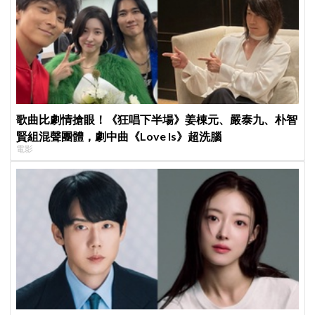
歌曲比劇情搶眼！《狂唱下半場》姜棟元、嚴泰九、朴智
賢組混聲團體，劇中曲《Love Is》超洗腦
電影