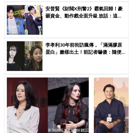
安普賢《財閥X刑警2》霸氣回歸！豪
砸資金、動作戲全面升級 放話：這次
要超越第一季
李孝利30年前街訪瘋傳，「滿滿膠原
蛋白」嫩樣出土！前記者嚇傻：隨便
選到傳奇