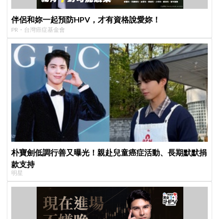
伴侶和妳一起預防HPV，才有資格說愛妳！
PR・台灣癌症基金會
朴寶劍低調行善又曝光！親赴兒童癌症活動、長期默默捐
款支持
明星