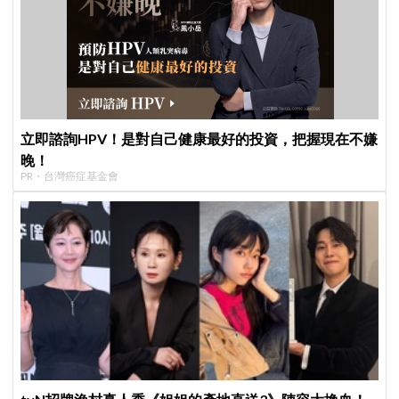
立即諮詢HPV！是對自己健康最好的投資，把握現在不嫌
晚！
PR・台灣癌症基金會