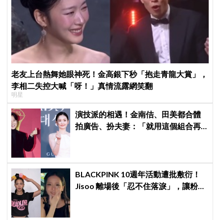
老友上台熱舞她眼神死！金高銀下秒「抱走青龍大賞」，
李相二失控大喊「呀！」真情流露網笑翻
明星
演技派的相遇！金南佶、田美都合體
拍廣告、扮夫妻：「就用這個組合再
拍一部戲劇吧」
BLACKPINK 10週年活動遭批敷衍！
Jisoo 離場後「忍不住落淚」，讓粉絲
看了好心疼