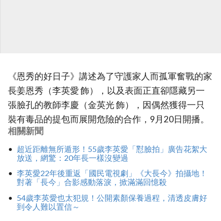
《恩秀的好日子》講述為了守護家人而孤軍奮戰的家
長姜恩秀（李英愛 飾），以及表面正直卻隱藏另一
張臉孔的教師李慶（金英光 飾），因偶然獲得一只
裝有毒品的提包而展開危險的合作，9月20日開播。
相關新聞
超近距離無所遁形！55歲李英愛「懟臉拍」廣告花絮大
放送，網驚：20年長一樣沒變過
李英愛22年後重返「國民電視劇」《大長今》拍攝地！
對著「長今」合影感動落淚，掀滿滿回憶殺
54歲李英愛也太犯規！公開素顏保養過程，清透皮膚好
到令人難以置信～