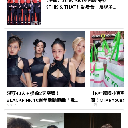
《THIS & THAT》記者會！展現多才
全能與滿滿自信，預告「以熱治熱」
炸裂夏日音樂圈
限額40人＋提前2天突襲！
【K社韓國小百科】
BLACKPINK 10週年活動遭轟「敷
個！Olive Yo
KPOP
生活
衍」，YG急證實：4人確定完全體出席
遊客，機場「人手