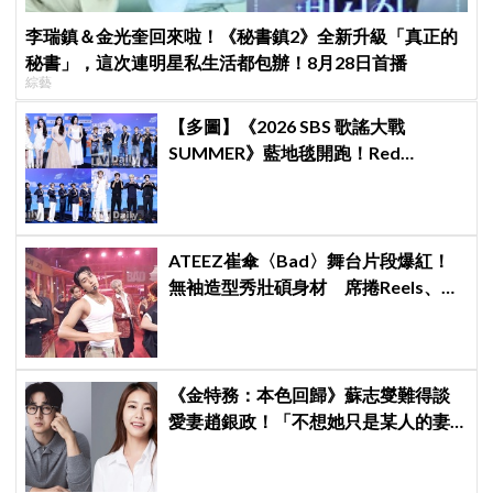
李瑞鎮＆金光奎回來啦！《秘書鎮2》全新升級「真正的
秘書」，這次連明星私生活都包辦！8月28日首播
綜藝
【多圖】《2026 SBS 歌謠大戰
SUMMER》藍地毯開跑！Red
Velvet、Stray Kids、ATEEZ、RIIZE
等愛豆登場
ATEEZ崔傘〈Bad〉舞台片段爆紅！
無袖造型秀壯碩身材 席捲Reels、
Shorts演算法
《金特務：本色回歸》蘇志燮難得談
愛妻趙銀政！「不想她只是某人的妻
子」一句話展現滿滿尊重與愛