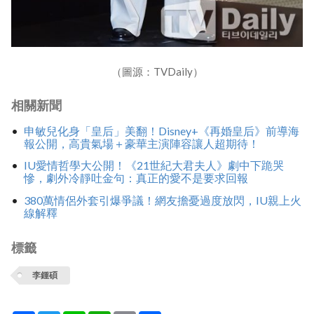
（圖源：TVDaily）
相關新聞
申敏兒化身「皇后」美翻！Disney+《再婚皇后》前導海
報公開，高貴氣場＋豪華主演陣容讓人超期待！
IU愛情哲學大公開！《21世紀大君夫人》劇中下跪哭
慘，劇外冷靜吐金句：真正的愛不是要求回報
380萬情侶外套引爆爭議！網友擔憂過度放閃，IU親上火
線解釋
標籤
李鍾碩