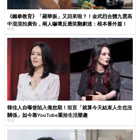
《鐵拳教育》「羅華振」又回來啦？！金武烈合體九雲高
中混混拍廣告，兩人嚇壞反應笑翻劇迷：根本番外篇！
明星
韓佳人自曝曾陷入倦怠期！坦言「就算今天結束人生也沒
關係」如今靠YouTube重拾生活樂趣
明星