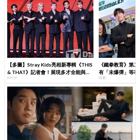
【多圖】Stray Kids亮相新專輯《THIS
《鐵拳教育》第二
& THAT》記者會！展現多才全能與滿
有「未爆彈」等著
KPOP
韓劇
滿自信，預告「以熱治熱」炸裂夏日音
「打更大」
樂圈