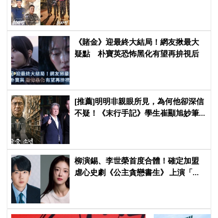
旅行，慶祝亮眼成績
《賭金》迎最終大結局！網友揪最大
疑點 朴寶英恐怖黑化有望再拚視后
[推薦]明明非親眼所見，為何他卻深信
不疑！《末行手記》學生崔顯旭妙筆
生花讓老師崔岷植一步步深陷
柳演錫、李世榮首度合體！確定加盟
虐心史劇《公主貪戀書生》 上演「朝
鮮版羅密歐與茱麗葉」