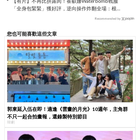
【有片】不再比拼露肉！崔叡娜Waterbomb戰服
「全身包緊緊」獲好評，逆向操作炸翻全場：根
本福音戰士
Recommended by
您也可能喜歡這些文章
郭東延入伍在即！適逢《雲畫的月光》10週年，主角群
不只一起合拍畫報，還錄製特別節目
韓劇