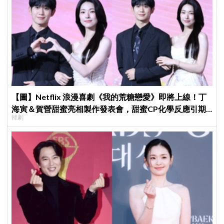
【圖】Netflix 浪漫喜劇《我的荒糖戀愛》即將上線！丁
海寅＆賀營甜蜜亮相製作發表會，甜蜜CP化學反應引期
韓劇
待