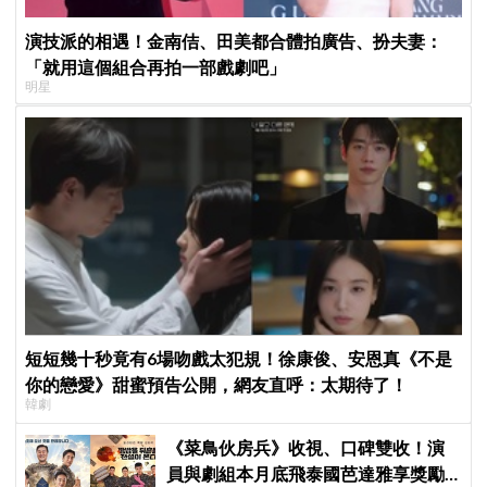
演技派的相遇！金南佶、田美都合體拍廣告、扮夫妻：
「就用這個組合再拍一部戲劇吧」
明星
短短幾十秒竟有6場吻戲太犯規！徐康俊、安恩真《不是
你的戀愛》甜蜜預告公開，網友直呼：太期待了！
韓劇
《菜鳥伙房兵》收視、口碑雙收！演
員與劇組本月底飛泰國芭達雅享獎勵