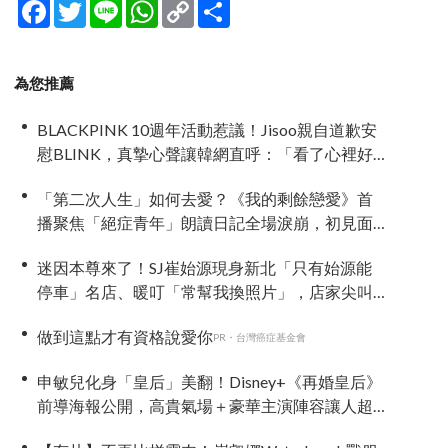
Facebook
Twitter
Line
WhatsApp
Copy
分
Link
享
為您推薦
BLACKPINK 10週年活動惹議！Jisoo親自道歉安
慰BLINK，真摯心聲讓韓網直呼：「看了心裡好
暖」
「第二次人生」如何去愛？《我的剩餘戀愛》首
播聚焦「絕症青年」朗讀日記全場淚崩，初見面
竟「撞見舊識」！
迷因本尊來了！SJ崔始源現身新北「只有始源能
停車」名店、暖叮「常幫我換照片」，店家尖叫
合照網笑翻：這輩子不能脫粉了
做到這點才有資格說愛你
PR・台灣癌症基金會
申敏兒化身「皇后」美翻！Disney+《再婚皇后》
前導海報公開，高貴氣場＋豪華主演陣容讓人超
期待！