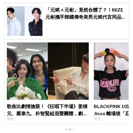
「元斌＋元彬」竟然合體了？！RIIZE
元彬攜手韓國傳奇美男元斌代言同品
牌，韓網瘋喊：兩個帥哥來了！
歌曲比劇情搶眼！《狂唱下半場》姜棟
BLACKPINK 
元、嚴泰九、朴智賢組混聲團體，劇中
Jisoo 離場後
電影
明星
曲《Love Is》超洗腦
看了好心疼