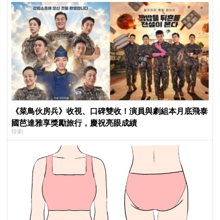
《菜鳥伙房兵》收視、口碑雙收！演員與劇組本月底飛泰
國芭達雅享獎勵旅行，慶祝亮眼成績
韓劇