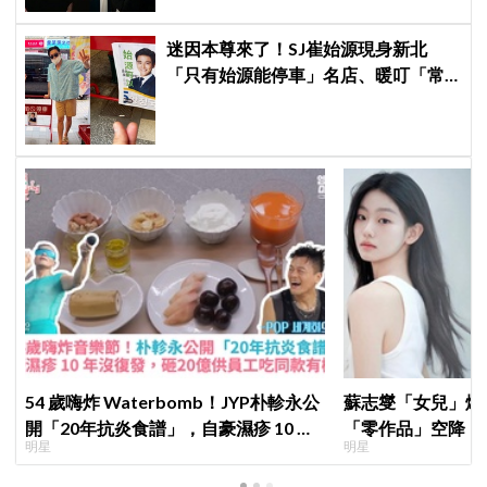
迷因本尊來了！SJ崔始源現身新北
「只有始源能停車」名店、暖叮「常
幫我換照片」，店家尖叫合照網笑
翻：這輩子不能脫粉了
54 歲嗨炸 Waterbomb！JYP朴軫永公
蘇志燮「女兒」爆
開「20年抗炎食譜」，自豪濕疹 10 年
「零作品」空降《
明星
明星
沒復發、砸20億供員工吃同款有機餐
片被挖出網驚呆：