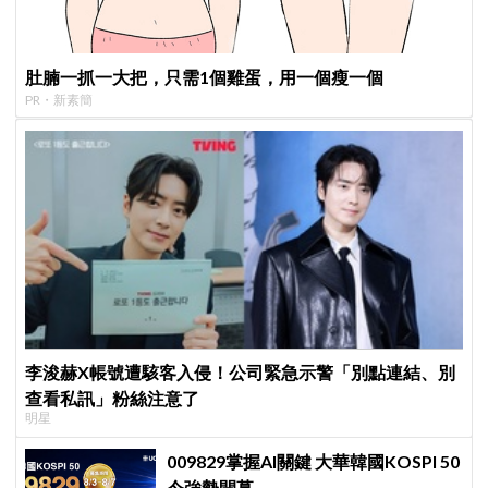
肚腩一抓一大把，只需1個雞蛋，用一個瘦一個
PR・新素簡
李浚赫X帳號遭駭客入侵！公司緊急示警「別點連結、別
查看私訊」粉絲注意了
明星
009829掌握AI關鍵 大華韓國KOSPI 50
今強勢開募