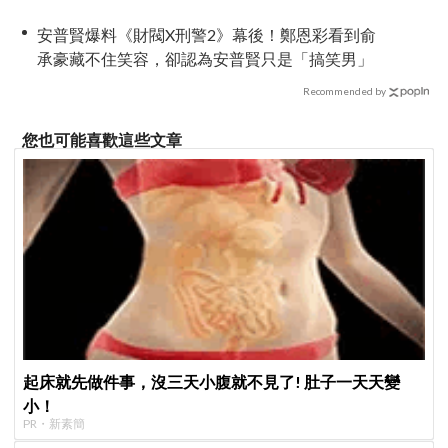
安普賢爆料《財閥X刑警2》幕後！鄭恩彩看到俞
承豪藏不住笑容，卻認為安普賢只是「搞笑男」
Recommended by
您也可能喜歡這些文章
起床就先做件事，沒三天小腹就不見了! 肚子一天天變
小！
PR・新素簡