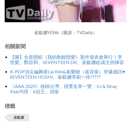
崔叡娜YENA（圖源：TVDaily）
相關新聞
【圖】全新戀綜《我的剩餘戀愛》製作發表會舉行！李
世榮、鄭容和、SEVENTEEN DK、崔叡娜組成主持陣容
K-POP頂尖編舞家Lia Kim&崔榮晙（崔容俊）突爆婚訊♥
SEVENTEEN HOSHI、崔叡娜等刷一排?????
《AAA 2025》移師台灣，得獎名單一覽：IU & Stray
Kids均得「6冠王」頭銜
標籤
崔叡娜