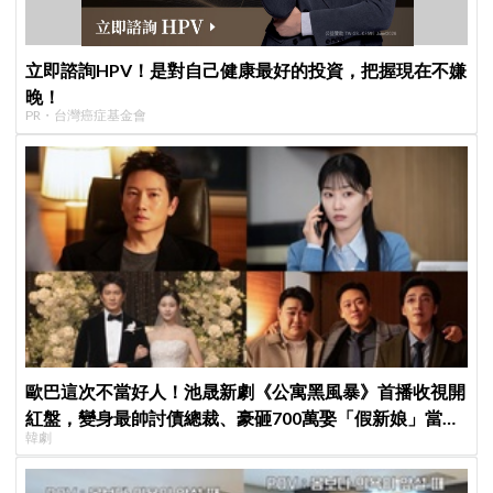
立即諮詢HPV！是對自己健康最好的投資，把握現在不嫌
晚！
PR・台灣癌症基金會
歐巴這次不當好人！池晟新劇《公寓黑風暴》首播收視開
紅盤，變身最帥討債總裁、豪砸700萬娶「假新娘」當眾
韓劇
激吻！