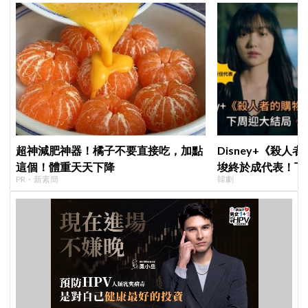
超神減肥神器！橘子不要直接吃，加點
Disney+《殺人
這個！體重天天下降
埈終於成代表！下
PR・新素簡
韓劇
現成最大伏筆