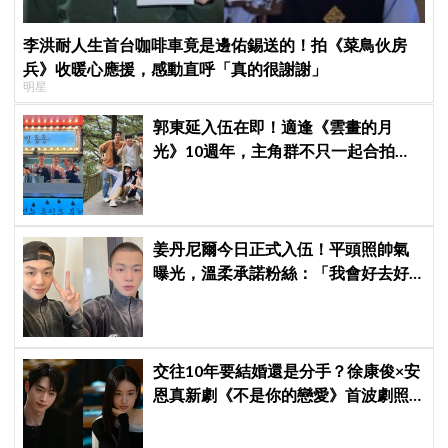
李洪耐人生首台咖啡車竟是邊佑錫送的！拍《菜鳥伙房
兵》收暖心應援，感動直呼「真的很謝謝」
明星
郭東延入伍在即！適逢《雲畫的月
光》10週年，主角群不只一起合拍畫
報，還錄製特別節目
姜丹尼爾今日正式入伍！平頭照帥氣
曝光，溫柔承諾粉絲：「我會好去好
回的」
交往10年要結婚還是分手？徐康俊×安
恩真新劇《不是你的戀愛》首波劇照
曝光，9月12日首播引期待