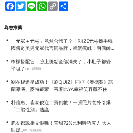
Facebook
Twitter
Line
WhatsApp
Copy
分
Link
享
為您推薦
「元斌＋元彬」竟然合體了？！RIIZE元彬攜手韓
國傳奇美男元斌代言同品牌，韓網瘋喊：兩個帥
哥來了！
檸檬搭配它，臉上斑點全部消失了，小肚子都變
平坦了
PR・新素簡
劉在錫追星成功！《劉QUIZ》同框《奧德賽》諾
蘭導演、麥特戴蒙 害羞比YA幸福笑容藏不住
朴信惠、崔泰俊迎二寶倒數！一張照片意外引爆
「二胎性別」熱議
脆友都說相見恨晚！苦甜72%比利時巧克力 大人
味爆...
PR・哈根達斯