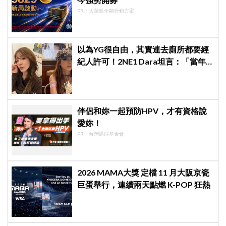
PR・大華銀全能行銷方案
以為YG很自由，其實連去廁所都要經
紀人許可！2NE1 Dara坦言：「當年
超羨慕少女時代」
伴侶和妳一起預防HPV，才有資格說
愛妳！
PR・台灣癌症基金會
2026 MAMA大獎 定檔 11 月大阪京瓷
巨蛋舉行，連續兩天點燃 K-POP 狂熱