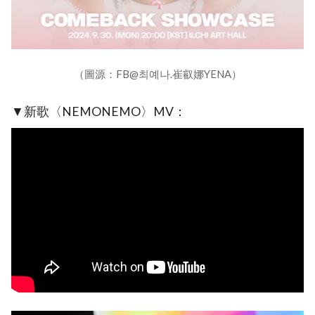
（圖源：FB@최예나.崔叡娜YENA）
▼新歌〈NEMONEMO〉MV：