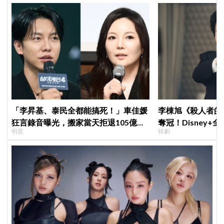
「李昇基、泰民全都能搞死！」車佳媛
李棟旭《殺人者的
狂言錄音曝光，搬家當天拒退105億保
奪冠！Disney
明星
韓劇
證金、糾紛再升級
紀錄