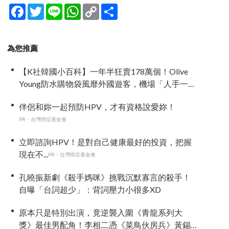
Facebook
Twitter
Line
WhatsApp
Copy
分
Link
享
為您推薦
【K社韓國小百科】一年半狂賣178萬個！Olive
Young防水購物袋風靡外國遊客，機場「人手一
個」成新奇景
伴侶和妳一起預防HPV，才有資格說愛妳！
PR・台灣癌症基金會
立即諮詢HPV！是對自己健康最好的投資，把握
現在不...
PR・台灣癌症基金會
孔曉振新劇《殺手媽咪》挑戰沉默寡言的殺手！
自曝「台詞超少」：背詞壓力小很多XD
原本只是特別出演，竟逆襲入圍《青龍系列大
獎》最佳男配角！李相二憑《菜鳥伙房兵》黃錫