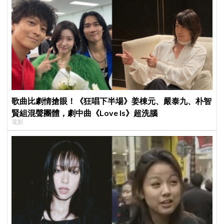
歌曲比劇情搶眼！《狂唱下半場》姜棟元、嚴泰九、朴智
賢組混聲團體，劇中曲《Love Is》超洗腦
電影