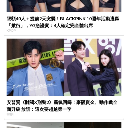
限額40人＋提前2天突襲！BLACKPINK 10週年活動遭轟
「敷衍」，YG急證實：4人確定完全體出席
KPOP
安普賢《財閥X刑警2》霸氣回歸！豪砸資金、動作戲全
面升級 放話：這次要超越第一季
韓劇