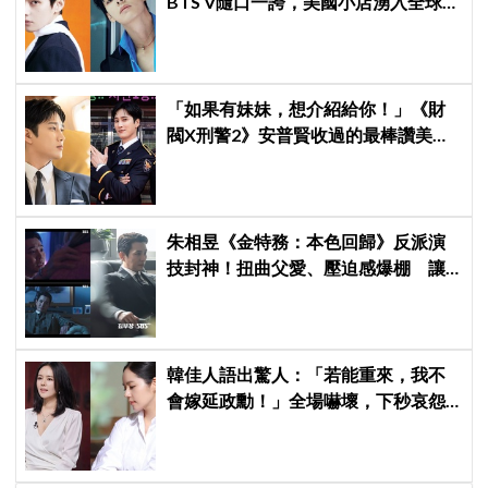
BTS V隨口一誇，美國小店湧入全球
ARMY擠爆
「如果有妹妹，想介紹給你！」《財
閥X刑警2》安普賢收過的最棒讚美，
連哥哥們都認證的好品格～
朱相昱《金特務：本色回歸》反派演
技封神！扭曲父愛、壓迫感爆棚 讓
觀眾毛骨悚然
韓佳人語出驚人：「若能重來，我不
會嫁延政勳！」全場嚇壞，下秒哀怨
曝真實原因笑翻