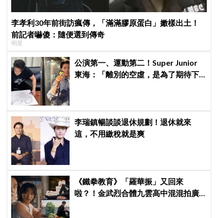
李孝利30年前街訪瘋傳，「滿滿膠原蛋白」嫩樣出土！
前記者嚇傻：隨便選到傳奇
明星
公演第一、運動第二！Super Junior
東海：「離別的空虛，是為了期待下
次再見」
李瑞鎮暢談談退休規劃！退休就來
這，不用繳稅就是爽
《鐵拳教育》「羅華振」又回來
啦？！金武烈合體九雲高中混混拍廣
告，兩人嚇壞反應笑翻劇迷：根本番
外篇！