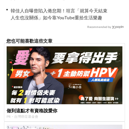
浩寫下「最強特別出演」傳奇
韓佳人自曝曾陷入倦怠期！坦言「就算今天結束
人生也沒關係」如今靠YouTube重拾生活樂趣
Recommended by
您也可能喜歡這些文章
做到這點才有資格說愛你
PR・台灣癌症基金會