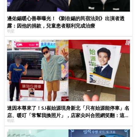
邊佑錫暖心善舉曝光！《劉在錫的民宿法則》出演者透
露：因他的捐款，兒童患者順利完成治療
明星
迷因本尊來了！SJ崔始源現身新北「只有始源能停車」名
店、暖叮「常幫我換照片」，店家尖叫合照網笑翻：這輩
明星
子不能脫粉了