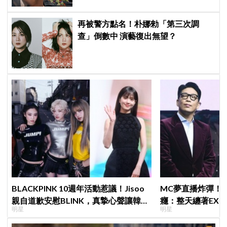
再被警方點名！朴娜勑「第三次調
查」倒數中 演藝復出無望？
BLACKPINK 10週年活動惹議！Jisoo
MC夢直播炸彈！
親自道歉安慰BLINK，真摯心聲讓韓網
癮：整天纏著EX
明星
明星
直呼：「看了心裡好暖」
「伯賢啊，男人就