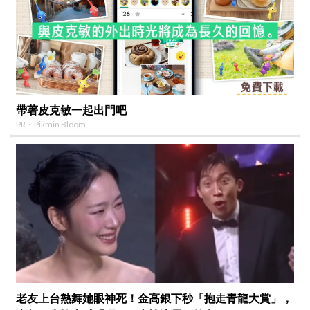
帶著皮克敏一起出門吧
PR・Pikmin Bloom
老友上台熱舞她眼神死！金高銀下秒「抱走青龍大賞」，