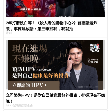
2年打磨沒白等！《殺人者的購物中心2》首播話題炸
裂，李棟旭放話：第三季找我，我就拍
韓劇
立即諮詢HPV！是對自己健康最好的投資，把握現在不嫌
晚！
PR・台灣癌症基金會