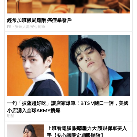
經常加班飯局應酬 癌症暴發戶
PR・安達人壽 安心抗癌
一句「披薩超好吃」讓店家爆單！BTS V隨口一誇，美國
小店湧入全球ARMY擠爆
明星
上班看電腦 眼睛壓力大 護眼保單要入
手【安心護眼定期眼睛險】