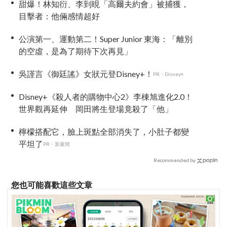
甜爆！林知衍、李到晛「高爾夫約會」被捕獲，
目擊者：他倆感情超好
公演第一、運動第二！Super Junior 東海：「離別
的空虛，是為了期待下次再見」
吳謹言《御廷謠》女狀元登Disney+！
PR・Disney+
Disney+《殺人者的購物中心2》李棟旭進化2.0！
世界觀再延伸 岡田將生登場竟殺了「他」
檸檬搭配它，臉上斑點全部消失了，小肚子都變
平坦了
PR・新素簡
Recommended by
您也可能喜歡這些文章