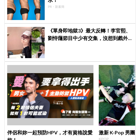
PR・新素簡
《單身即地獄3》最大反轉！李官熙、
劉恃蘟節目中少有交集，沒想到戲外
低調交往成真，甜蜜約會照曝光
伴侶和妳一起預防HPV，才有資格說愛
激新 K-Pop 男團 
KPOP
妳！