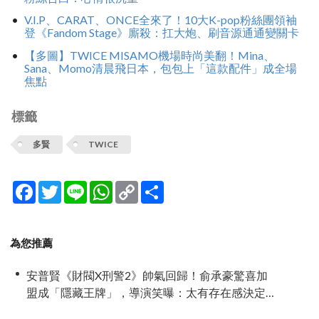
V.I.P、CARAT、ONCE全來了！10大K-pop粉絲團領袖
登《Fandom Stage》廝殺：扛大炮、刷音源通通變關卡
【多圖】TWICE MISAMO機場時尚美翻！Mina、
Sana、Momo清晨飛日本，包包上「這款配件」成全場
焦點
標籤
多賢
TWICE
Facebook
Twitter
Line
WhatsApp
Copy
分
Link
享
為您推薦
安普賢《財閥X刑警2》帥氣回歸！俞承豪驚喜加
盟成「隱藏王牌」，導演笑曝：太有存在感決定
提前登場