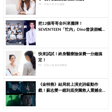
PR・安達人壽 安心護眼
把12個哥哥全叫來攤牌！
SEVENTEEN「忙內」Dino曾淚崩喊
退團，全靠這件事救回來
快來試試！終身醫療險保費一分鐘搞
定！
PR・安達人壽 新終身醫靠
《金特務》結局前上演史詩級動作
戲！蘇志燮一鏡到底突圍救人震撼全
場