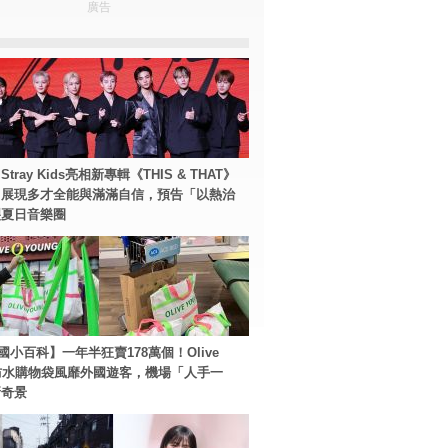
廣告
tray Kids亮相新專輯《THIS & THAT》
！展現多才全能與滿滿自信，預告「以熱治
裂夏日音樂圈
國小百科】一年半狂賣178萬個！Olive
g防水購物袋風靡外國遊客，機場「人手一
新奇景