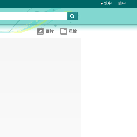
繁中
简中
圖片
星檔