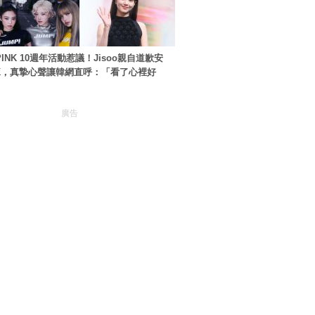
PINK 10週年活動惹議！Jisoo親自道歉安
NK，真摯心聲讓韓網直呼：「看了心裡好
廣告