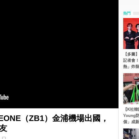
熱門
【多圖】S
記者會
熱」炸
【K社韓
Youn
SEONE（ZB1）金浦機場出國，
個」成
友