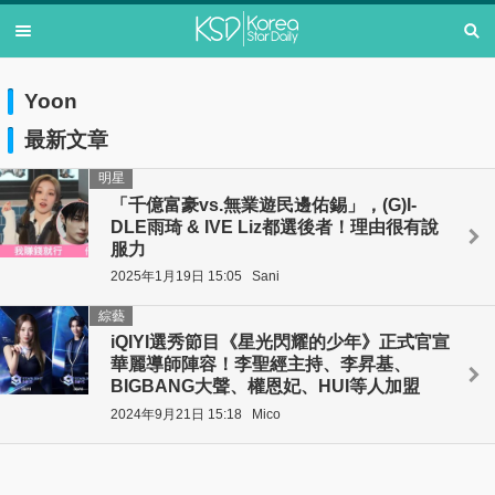
Yoon
最新文章
明星
「千億富豪vs.無業遊民邊佑錫」，(G)I-
DLE雨琦 & IVE Liz都選後者！理由很有說
服力
2025年1月19日 15:05
Sani
綜藝
iQIYI選秀節目《星光閃耀的少年》正式官宣
華麗導師陣容！李聖經主持、李昇基、
BIGBANG大聲、權恩妃、HUI等人加盟
2024年9月21日 15:18
Mico