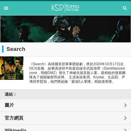
Search
《Search》為韓國首部軍事懸疑劇，將於2020年10月17日在
OCN首播。故事講述韓半島最前線非武裝地帶（Demilitarized
zone，簡稱DMZ）發生了神祕失蹤及殺人案，最精銳的搜索團
隊為了揭開祕密而拚搏。 主演為張東潤、Krystal、文晶熙、尹
博與李賢旭，他們將組織「最強5人軍隊」精銳搜查隊。
連結：
圖片
官方網頁
Wikipedia