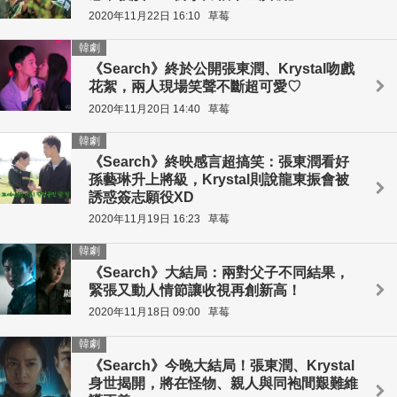
2020年11月22日 16:10
草莓
韓劇
《Search》終於公開張東潤、Krystal吻戲
花絮，兩人現場笑聲不斷超可愛♡
2020年11月20日 14:40
草莓
韓劇
《Search》終映感言超搞笑：張東潤看好
孫藝琳升上將級，Krystal則說龍東振會被
誘惑簽志願役XD
2020年11月19日 16:23
草莓
韓劇
《Search》大結局：兩對父子不同結果，
緊張又動人情節讓收視再創新高！
2020年11月18日 09:00
草莓
韓劇
《Search》今晚大結局！張東潤、Krystal
身世揭開，將在怪物、親人與同袍間艱難維