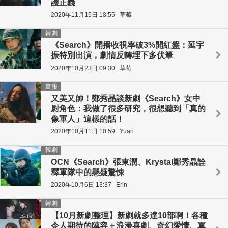
護正義
2020年11月15日 18:55
草莓
韓劇
《Search》開播收視率破3%開紅盤：延宇
振特別出演，劇情反轉埋下多伏筆
2020年10月23日 09:30
草莓
畫報
又美又帥！鄭秀晶談新劇《Search》女中
尉角色：我做了很多研究，很想聽到「真的
像軍人」這樣的話！
2020年10月11日 10:59
Yuan
韓劇
OCN《Search》張東潤、Krystal鄭秀晶詮
釋軍隊中的懸疑驚悚
2020年10月6日 13:37
Erin
韓劇
【10月新劇整理】新劇就多達10部啊！各種
令人期待的陣容＋浪漫喜劇、奇幻愛情、軍