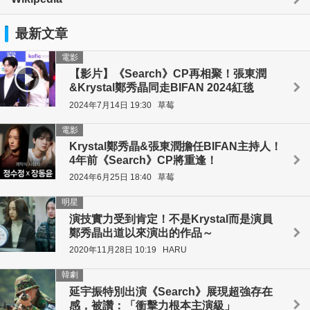
最新文章
電影
【影片】《Search》CP再相聚！張東潤
&Krystal鄭秀晶同走BIFAN 2024紅毯
2024年7月14日 19:30
草莓
電影
Krystal鄭秀晶&張東潤擔任BIFAN主持人！
4年前《Search》CP將重逢！
2024年6月25日 18:40
草莓
明星
演技實力受到肯定！不是Krystal而是演員
鄭秀晶出道以來演出的作品～
2020年11月28日 10:19
HARU
韓劇
延宇振特別出演《Search》展現超強存在
感，被讚：「衝擊力根本主演級」