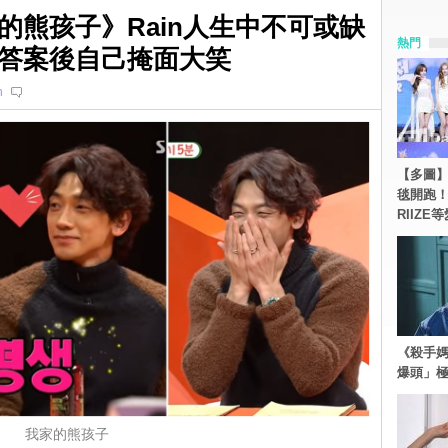
的熊孩子》Rain人生中不可或缺
熱門
答案後自己掩面大笑
n
【多圖】《
毯開跑！Re
RIIZE
《殺手媽
爆頭」
我家的熊孩子