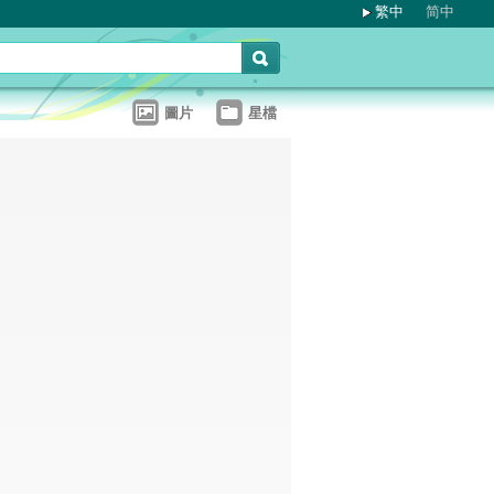
繁中
简中
圖片
星檔