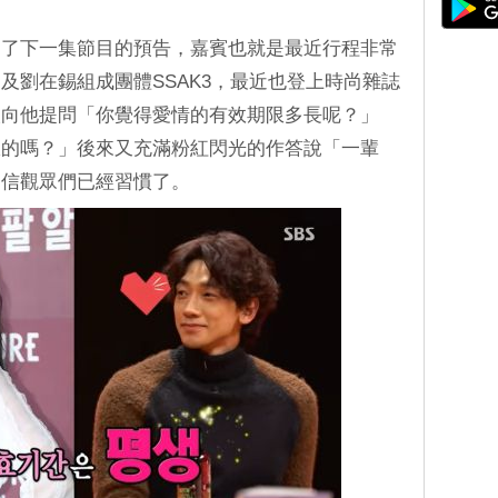
出了下一集節目的預告，嘉賓也就是最近行程非常
利及劉在錫組成團體SSAK3，最近也登上時尚雜誌
人向他提問「你覺得愛情的有效期限多長呢？」
期限的嗎？」後來又充滿粉紅閃光的作答說「一輩
相信觀眾們已經習慣了。