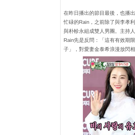
在昨日播出的節目最後，也播
忙碌的Rain，之前除了與李孝
與朴軫永組成雙人男團。主持
Rain先是反問：「這有有效
子」，對愛妻金泰希浪漫放閃