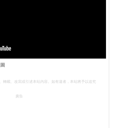
截圖
請勿抄襲、轉載、改寫或引述本站內容。如有違者，本站將予以追究
廣告