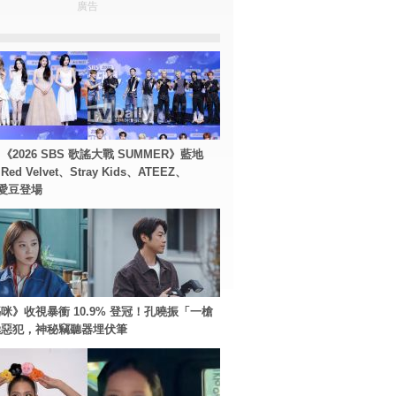
廣告
2026 SBS 歌謠大戰 SUMMER》藍地
d Velvet、Stray Kids、ATEEZ、
等愛豆登場
咪》收視暴衝 10.9% 登冠！孔曉振「一槍
極惡犯，神秘竊聽器埋伏筆