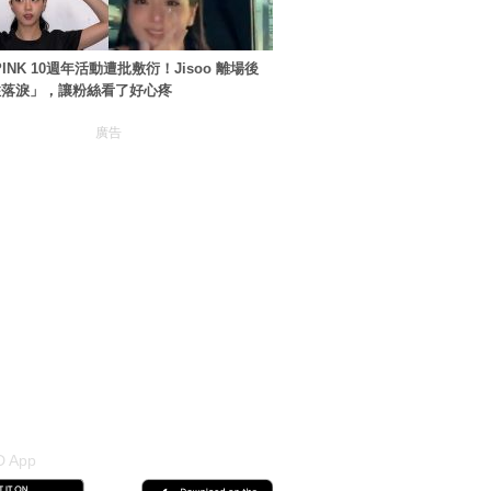
PINK 10週年活動遭批敷衍！Jisoo 離場後
住落淚」，讓粉絲看了好心疼
廣告
 App