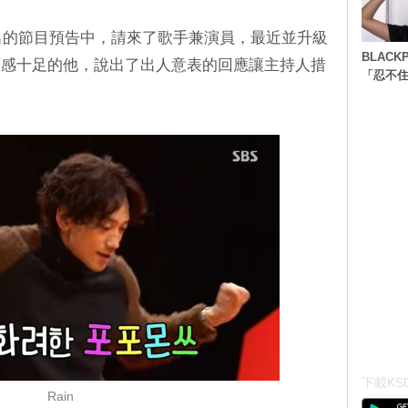
播出的節目預告中，請來了歌手兼演員，最近並升級
BLACK
綜藝感十足的他，說出了出人意表的回應讓主持人措
「忍不
下載KSD
Rain