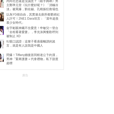
內向社恐還是沒誠意？《殺手媽咪》男
主鄭準元登《玩什麼好呢？》「消極冷
淡」被罵爆，劉在錫、孔曉振狂救場也
不動
以為YG很自由，其實連去廁所都要經紀
人許可！2NE1 Dara坦言：「當年超羨
慕少女時代」
金宇彬眼神藏不住愛意！申敏兒一登台
「全程看著愛妻」，李光洙興奮歡呼到
被制止 XD
IU親口認證：這輩子看過最離譜的謠
言，就是有人說我是中國人
閃爆！Tiffany婚後首同框老公卞約漢，
男神「緊牽護妻＋代拿禮物」私下甜度
超標
廣告