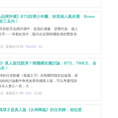
品牌評價】BTS防彈少年團、林英雄人氣依舊 Brave
打入前三名內！
3 月的歌手品牌評價中，從當紅偶像、逆襲代表、個人
歌手⋯⋯等都在其中，顯示出近期韓國歌壇的豐富色
8日 星期日14:56
Rachel
》真人版找誰演？韓國網友瘋討論：BTS、TWICE、金
點名！
球的日本動畫《鬼滅之刃》在韓國同樣吹起旋風，甚
始紛紛討論劇中角色如果拍攝真人版，可以考慮找誰
令人會心一笑，大 ...
6日 星期五17:09
Erin
23
E張員瑛才是真人版《女神降臨》的任朱靜：相似度