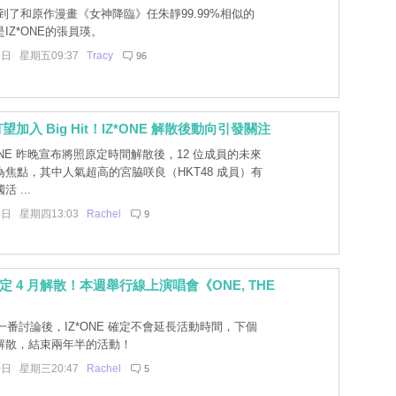
到了和原作漫畫《女神降臨》任朱靜99.99%相似的
IZ*ONE的張員瑛。
2日 星期五09:37
Tracy
96
加入 Big Hit！IZ*ONE 解散後動向引發關注
ONE 昨晚宣布將照原定時間解散後，12 位成員的未來
焦點，其中人氣超高的宮脇咲良（HKT48 成員）有
 ...
1日 星期四13:03
Rachel
9
 確定 4 月解散！本週舉行線上演唱會《ONE, THE
番討論後，IZ*ONE 確定不會延長活動時間，下個
解散，結束兩年半的活動！
0日 星期三20:47
Rachel
5