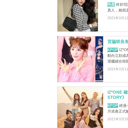
明星
終於找
真人，她就是
2021年3月1
宮脇咲良有望
KPOP
IZ*
動向立刻成為
望繼續在韓國活
2021年3月1
IZ*ONE
STORY》
KPOP
經過一
月就會正式
2021年3月1