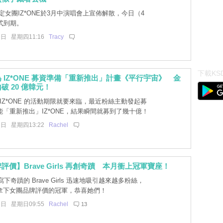
女團IZ*ONE於3月中演唱會上宣佈解散，今日（4
式到期。
9日 星期四11:16
Tracy
下載KSD
 IZ*ONE 募資準備「重新推出」計畫《平行宇宙》 金
破 20 億韓元！
IZ*ONE 的活動期限就要來臨，最近粉絲主動發起募
「重新推出」IZ*ONE，結果瞬間就募到了幾十億！
2日 星期四13:22
Rachel
評價】Brave Girls 再創奇蹟 本月衝上冠軍寶座！
下奇蹟的 Brave Girls 迅速地吸引越來越多粉絲，
拿下女團品牌評價的冠軍，恭喜她們！
1日 星期日09:55
Rachel
13