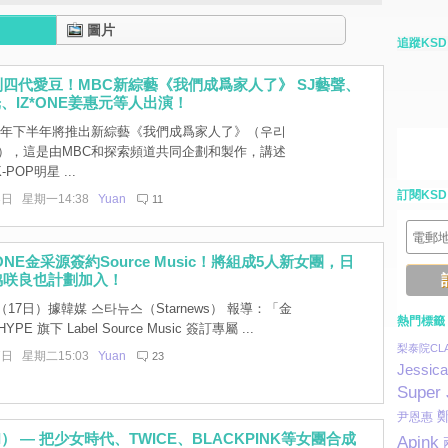
圖片
追蹤KSD
四代愛豆！MBC新綜藝《我們成爲家人了》 SJ藝聲、
光、IZ*ONE姜惠元等人出演！
今年下半年將推出新綜藝《我們成爲家人了》（우리
요），這是由MBC和探索頻道共同企劃和製作，講述
POP明星 ...
訂閱KSD
3日 星期一14:38
Yuan
11
ONE金采源簽約Source Music！將組成5人新女團，日
脇咲良也計劃加入！
17日）據韓媒 스타뉴스（Starnews） 報導：「金
熱門標籤
E 旗下 Label Source Music 簽訂專屬 ...
梨泰院CLA
7日 星期二15:03
Yuan
23
Jessica
Super 
尹恩惠
I） — 把少女時代、TWICE、BLACKPINK等女團合成
Apink