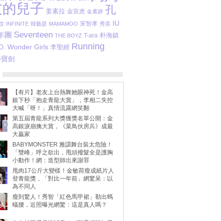
友的兒子
孔
姜素拉
金宣虎
金素妍
IU
宋智孝
旼
INFINITE
韓藝瑟
MAMAMOO
秀英
Seventeen
年團
T-ara
朴海鎮
THE BOYZ
Running
Wonder Girls
O.
李聖經
朴寶劍
【有片】老友上台熱舞她眼神死！金高
銀下秒「抱走青龍大賞」，李相二失控
大喊「呀！」真情流露網笑翻
第五屆青龍系列大獎獲獎名單公開：金
高銀淚崩擒大賞，《菜鳥伙房兵》成最
大贏家
BABYMONSTER 雅譞舞台裝太危險！
「雙峰」呼之欲出，甩頭撥髮全是護胸
小動作！網：造型師出來謝罪
甩肉17公斤大變樣！金敏荷瘦成紙片人
登青龍獎，「對比一年前」網驚呆：以
為不同人
瘦到驚人！秀智「紅色馬甲裙」勒出螞
蟻腰，近照曝光網驚：這是真人嗎？