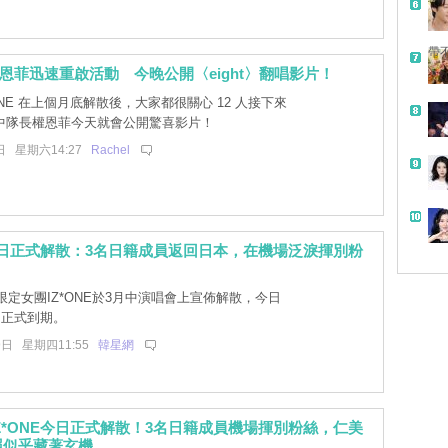
帶
E 權恩菲迅速重啟活動 今晚公開〈eight〉翻唱影片！
ONE 在上個月底解散後，大家都很關心 12 人接下來
中隊長權恩菲今天就會公開驚喜影片！
日 星期六14:27
Rachel
E今日正式解散：3名日籍成員返回日本，在機場泛淚揮別粉
定女團IZ*ONE於3月中演唱會上宣佈解散，今日
）正式到期。
9日 星期四11:55
韓星網
Z*ONE今日正式解散！3名日籍成員機場揮別粉絲，仁美
照似乎藏著玄機