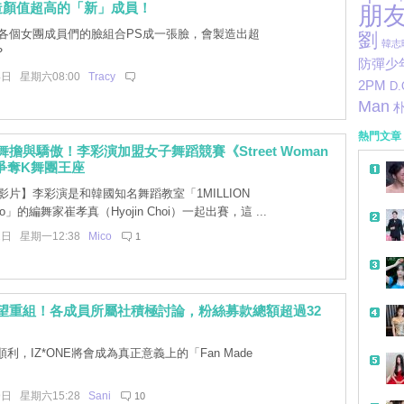
造顏值超高的「新」成員！
朋
各個女團成員們的臉組合PS成一張臉，會製造出超
劉
韓志
？
防彈少
4日 星期六08:00
Tracy
2PM
D.
Man
熱門文章
的舞擔與驕傲！李彩演加盟女子舞蹈競賽《Street Woman
r》爭奪K舞團王座
片】李彩演是和韓國知名舞蹈教室「1MILLION
udio」的編舞家崔孝真（Hyojin Choi）一起出賽，這 ...
2日 星期一12:38
Mico
1
E有望重組！各成員所屬社積極討論，粉絲募款總額超過32
利，IZ*ONE將會成為真正意義上的「Fan Made
9日 星期六15:28
Sani
10