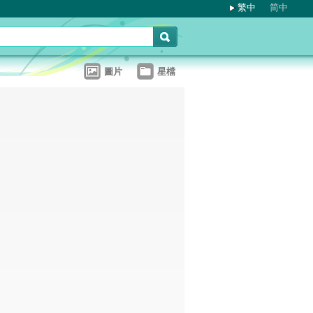
繁中
简中
圖片
星檔