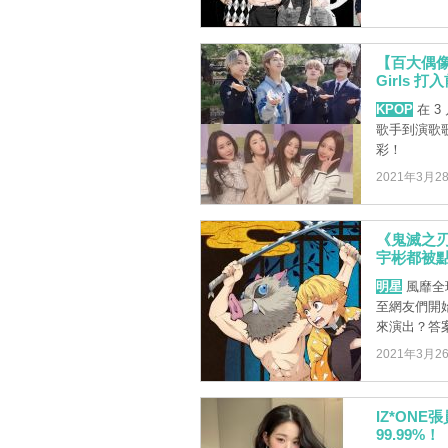
【百大偶像
Girls 
KPOP
在 
歌手到演歌
彩！
2021年3月2
《鬼滅之刃
宇彬都被
明星
風靡全
至網友們開
來演出？答案
2021年3月2
IZ*ON
99.99%！