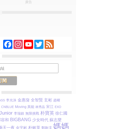
廣告
Facebook
Instagram
YouTube
Twitter
Feed
金惠奫
玄彬
全智賢
李光洙
趙權
SS
宋江
Moving 異能
CNBLUE
林秀晶
EXO
Junior
朴寶英
徐仁國
李瑞鎮
無限挑戰
BIGBANG
鄭容和
蘇志燮
少女時代
媽媽
朴敏英
兩天一夜
金宇彬
鄭敬淏