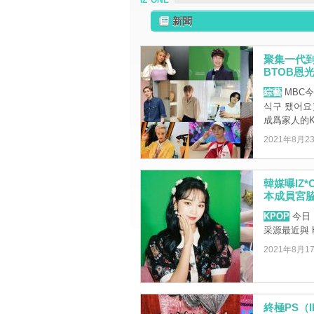
IZ*ONE
新聞
聚集一代到
BTOB恩
綜藝
MBC
식구 됐어
成爲家人的K-
2021年8月2
韓媒曝IZ*
本成員宮
KPOP
今日（
采源最近與 HYP
2021年8月1
終極PS（I