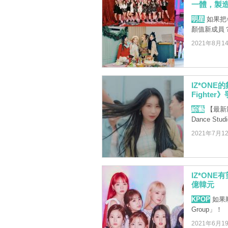
一體，製
明星
如果把
顏值新成員
2021年8月1
IZ*ONE
Fighte
綜藝
【最新影
Dance St
2021年7月1
IZ*ON
億韓元
KPOP
如果順
Group」！
2021年6月1