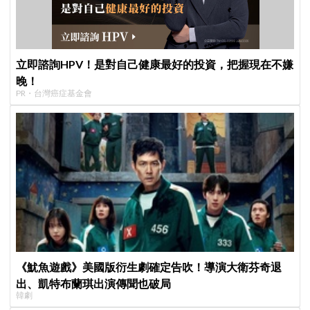
立即諮詢HPV！是對自己健康最好的投資，把握現在不嫌
晚！
PR・台灣癌症基金會
《魷魚遊戲》美國版衍生劇確定告吹！導演大衛芬奇退
出、凱特布蘭琪出演傳聞也破局
韓劇