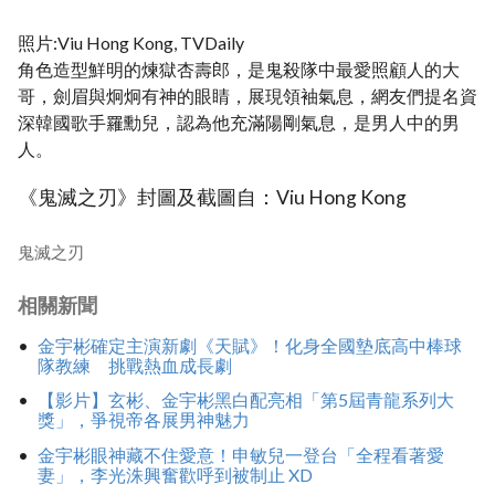
照片:Viu Hong Kong, TVDaily
角色造型鮮明的煉獄杏壽郎，是鬼殺隊中最愛照顧人的大
哥，劍眉與炯炯有神的眼睛，展現領袖氣息，網友們提名資
深韓國歌手羅勳兒，認為他充滿陽剛氣息，是男人中的男
人。
《鬼滅之刃》封圖及截圖自：Viu Hong Kong
鬼滅之刃
相關新聞
金宇彬確定主演新劇《天賦》！化身全國墊底高中棒球
隊教練 挑戰熱血成長劇
【影片】玄彬、金宇彬黑白配亮相「第5屆青龍系列大
獎」，爭視帝各展男神魅力
金宇彬眼神藏不住愛意！申敏兒一登台「全程看著愛
妻」，李光洙興奮歡呼到被制止 XD