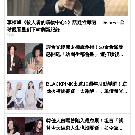
李棟旭《殺人者的購物中心2》話題性奪冠！Disney+全
球觀看量創下韓劇新紀錄
韓劇
誤會光復節太極旗倒掛！SJ金希澈暴
怒開砲「幼園生都會畫」 遭打臉後火
速道歉：是我蠢
BLACKPINK出道10週年活動變調！逆
應援禮物被嫌「太寒酸」，單價曝光
引群嘲
韓佳人自曝曾陷入倦怠期！坦言「就
算今天結束人生也沒關係」如今靠
YouTube重拾生活樂趣