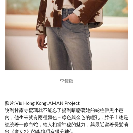
李鐘碩
照片:Viu Hong Kong, AMAN Project
說到甘露寺蜜璃就不能忘了提到暗戀著她的蛇柱伊黑小芭
內，他生來就有兩種顏色－綠色與金色的瞳孔，脖子上總是
纏繞著一條白蛇，給人相當神秘的魅力，與最近留著長髮演
出《魔女2》的李鐘碩有幾分神似。