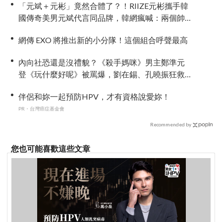
「元斌＋元彬」竟然合體了？！RIIZE元彬攜手韓
國傳奇美男元斌代言同品牌，韓網瘋喊：兩個帥
哥來了！
網傳 EXO 將推出新的小分隊！這個組合呼聲最高
內向社恐還是沒禮貌？《殺手媽咪》男主鄭準元
登《玩什麼好呢》被罵爆，劉在錫、孔曉振狂救
場也帶不動
伴侶和妳一起預防HPV，才有資格說愛妳！
PR・台灣癌症基金會
Recommended by
您也可能喜歡這些文章