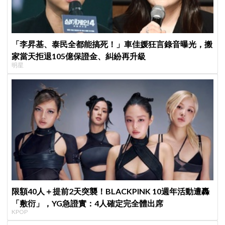
「李昇基、泰民全都能搞死！」車佳媛狂言錄音曝光，搬
家當天拒退105億保證金、糾紛再升級
明星
限額40人＋提前2天突襲！BLACKPINK 10週年活動遭轟
「敷衍」，YG急證實：4人確定完全體出席
KPOP