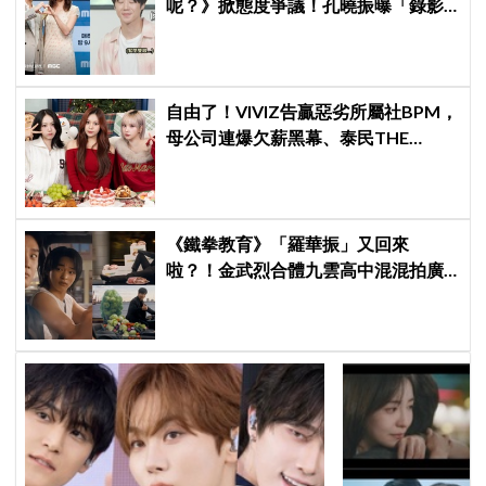
呢？》掀態度爭議！孔曉振曝「錄影
後真的吐了」心疼喊：沒能救你
自由了！VIVIZ告贏惡劣所屬社BPM，
母公司連爆欠薪黑幕、泰民THE
BOYZ李昇基集體逃亡
《鐵拳教育》「羅華振」又回來
啦？！金武烈合體九雲高中混混拍廣
告，兩人嚇壞反應笑翻劇迷：根本番
外篇！