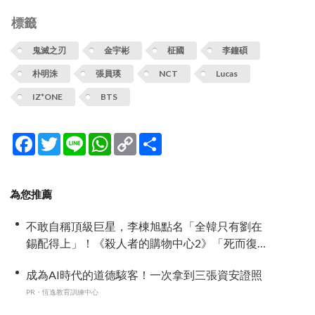
標籤
鬼滅之刃
金宇彬
柾國
李鐘碩
朴明洙
張員瑛
NCT
Lucas
IZ*ONE
BTS
Facebook
Twitter
Line
WhatsApp
Copy
分
Link
享
為您推薦
不敢自稱頂級巨星，李棟旭點名「全韓只有劉在
錫配得上」！《殺人者的購物中心2》「死而復
生」攜手金慧峻反擊，放話努力凍齡「拚第3季」
成為AI時代的道德駭客！一次拿到三張資安證照
PR・恆逸教育訓練中心