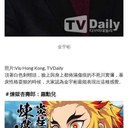
金宇彬
照片:Viu Hong Kong, TVDaily
頂著白色刺蝟頭，臉上與身上都佈滿傷痕的不死川實彌，暴
戾性格耍狠的時候，大家認為金宇彬最能表現出這種感覺。
＃煉獄杏壽郎：羅勳兒