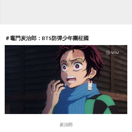
＃竈門炭治郎：BTS防彈少年團柾國
炭治郎