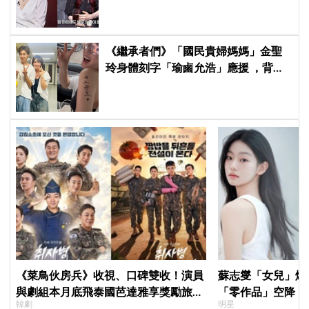
《繼承者們》「國民貴婦媽媽」金聖
玲身體刻字「瑜鹵允浩」應援 ，背後
藏「洋蔥」：報恩來的
《菜鳥伙房兵》收視、口碑雙收！演員
蘇志燮「女兒」爆
與劇組本月底飛泰國芭達雅享獎勵旅
「零作品」空降《
韓劇
明星
行，慶祝亮眼成績
片被挖出網驚呆：