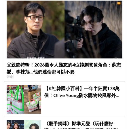
父親節特輯！2026最令人難忘的4位韓劇爸爸角色：蘇志
燮、李棟旭...他們連命都可以不要
韓劇
【K社韓國小百科】一年半狂賣178萬
個！Olive Young防水購物袋風靡外國
遊客，機場「人手一個」成新奇景
《殺手媽咪》鄭準元登《玩什麼好