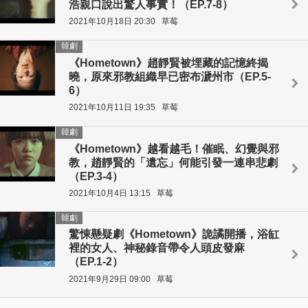
浩親口說出驚人事實！（EP.7-8）
2021年10月18日 20:30
草莓
韓劇
《Hometown》趙靜賢被埋藏的記憶終揭
曉，原來邪教組織早已密布㴲州市（EP.5-
6）
2021年10月11日 19:35
草莓
韓劇
《Hometown》越看越毛！催眠、幻覺與邪
教，趙靜賢的「遺忘」何能引發一連串悲劇
（EP.3-4）
2021年10月4日 13:15
草莓
韓劇
驚悚懸疑劇《Hometown》詭譎開播，浴缸
裡的女人、神秘錄音帶令人頭皮發麻
（EP.1-2）
2021年9月29日 09:00
草莓