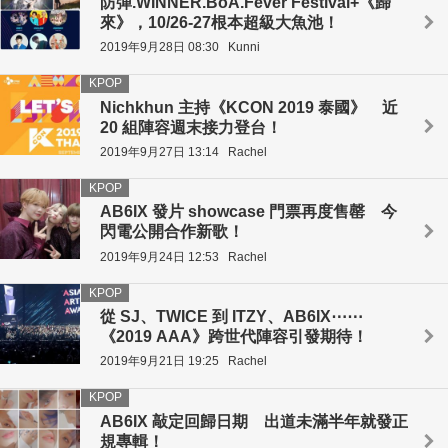
防彈.WINNER.BoA.Fever Festival+《歸
來》，10/26-27根本超級大魚池！
2019年9月28日 08:30
Kunni
KPOP
Nichkhun 主持《KCON 2019 泰國》 近
20 組陣容週末接力登台！
2019年9月27日 13:14
Rachel
KPOP
AB6IX 發片 showcase 門票再度售罄 今
閃電公開合作新歌！
2019年9月24日 12:53
Rachel
KPOP
從 SJ、TWICE 到 ITZY、AB6IX⋯⋯
《2019 AAA》跨世代陣容引發期待！
2019年9月21日 19:25
Rachel
KPOP
AB6IX 敲定回歸日期 出道未滿半年就發正
規專輯！