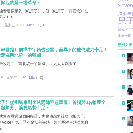
要掀起的是一場革命～
Seven
編看過原版的《紙房子》，但《紙房子：韓國篇》也
彈少年
啊～！！！
兒
日 星期五10:23
Mico
1
鐘鉉
Api
兩天一夜
熱門文章
：韓國篇》前導中字預告公開，面具下的他們魅力十足！
設定在南北統一的韓國
景設定在「南北統一的韓國」，太太太刺激了～～
0日 星期五11:20
Mico
22
房子》從劉智泰到李玹雨陣容超華麗！首腦與8名搶匪全
角超加分、演員氣勢十足～
就連沒看過原版的觀眾，也會超想追韓版《紙房子》
Voice》第一季的金弘善導演，製作團隊＋演員陣容
啦！