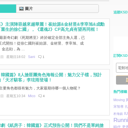
圖片
追蹤KSD
至》主演陣容越來越華麗！崔始源&金材昱&李宰旭&成勳
重生的徐仁國」，《還魂2》CP高允貞有望再同框！
NG最新奇幻劇《死期將至》終於確定全部主角人選，已
日正式開拍！從徐仁國到崔始源、金材昱、李宰旭、成
金志勛，為 ...
訂閱KSD
6日 星期日18:02
Sani
1
：韓國篇》8人搶匪團角色海報公開：魅力父子檔，預計
的「天才駭客」李玹雨登場！
主要角色都很有魅力，大家最期待哪一個人物呢？
熱門標籤
0日 星期五10:34
Mico
4
Moving
宋智孝
孔
IU
朴海鎮
Runn
韓劇《紙房子：韓國篇》正式預告公開！我們不是單純搶
時代
尹