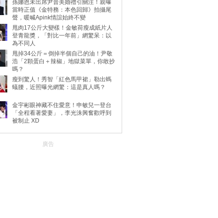
孫娜恩未出席尹普美婚禮引關注！親曝
當時正值《金特務：本色回歸》拍攝尾
聲，暖喊Apink情誼始終不變
甩肉17公斤大變樣！金敏荷瘦成紙片人
登青龍獎，「對比一年前」網驚呆：以
為不同人
甩掉34公斤＝倒掉半個自己的油！尹敬
浩「2顆蛋白＋辣椒」地獄菜單，你敢抄
嗎？
瘦到驚人！秀智「紅色馬甲裙」勒出螞
蟻腰，近照曝光網驚：這是真人嗎？
金宇彬眼神藏不住愛意！申敏兒一登台
「全程看著愛妻」，李光洙興奮歡呼到
被制止 XD
廣告