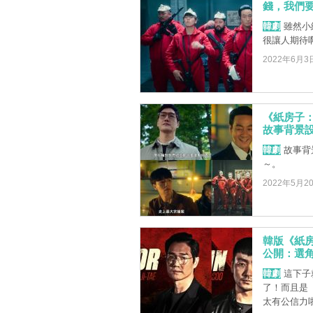
錢，我們
韓劇
雖然小
很讓人期待
2022年6月3
《紙房子
故事背景
韓劇
故事背
～。
2022年5月2
韓版《紙
公開：選
韓劇
這下子
了！而且是《
太有公信力