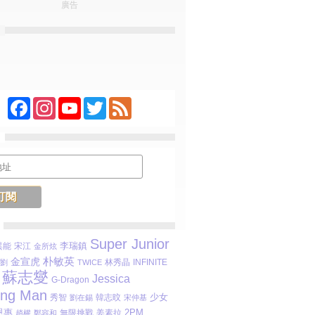
廣告
Facebook
Instagram
YouTube
Twitter
Feed
Super Junior
李瑞鎮
 異能
宋江
金所炫
朴敏英
金宣虎
林秀晶
INFINITE
劉
TWICE
蘇志燮
Jessica
G-Dragon
ing Man
少女
秀智
劉在錫
韓志旼
宋仲基
恩惠
2PM
無限挑戰
姜素拉
趙權
鄭容和