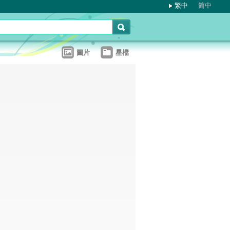
繁中
简中
圖片
星檔