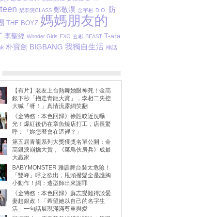
teen
防
鄭敬淏
梨泰院CLASS
金宇彬
D.O.
媽媽朋友的
團
THE BOYZ
子
李聖經
T-ara
Wonder Girls
EXO
玄彬
BEAST
朴寶劍
我獨自生活
BIGBANG
nk
神話
【有片】老友上台熱舞她眼神死！金高
銀下秒「抱走青龍大賞」，李相二失控
大喊「呀！」真情流露網笑翻
《金特務：本色回歸》徐貹旼近況曝
光！爆紅後仍在章魚燒店打工，店長驚
呼：「妳怎麼會在這裡？」
第五屆青龍系列大獎獲獎名單公開：金
高銀淚崩擒大賞，《菜鳥伙房兵》成最
大贏家
BABYMONSTER 雅譞舞台裝太危險！
「雙峰」呼之欲出，甩頭撥髮全是護胸
小動作！網：造型師出來謝罪
《金特務：本色回歸》蘇志燮難得談愛
妻趙銀政！「希望她以自己的名字生
活」一句話展現滿滿尊重與愛