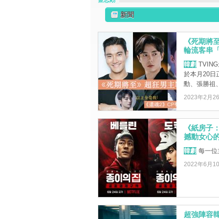
金志勛
新聞
《死期將
輪流客串「
韓劇
TVI
於本月20
勳、張勝祖、
2023年2月2
《紙房子
撼動女心
韓劇
每一位
2022年6月1
超強陣容