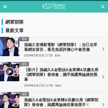
網軍部隊
最新文章
電影
孫錫久宣傳新電影《網軍部隊》：自己也常
看網友留言，看見負面評價心中會受傷
2024年3月22日 17:26
Erin
電影
【影片】孫錫久&金聖喆&金東輝&洪慶出席
《網軍部隊》發佈會，攜手揭露輿論操控黑
幕
2024年3月17日 17:49
Sani
電影
孫錫久&金聖喆&金東輝&洪慶出席《網軍部
隊》發佈會，揭露輿論操控幕後黑手！