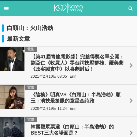
白頭山：火山浩劫
最新文章
電影
【第41屆青龍電影獎】完整得獎名單公開：
劉亞仁《收屍人》零台詞技壓群雄、羅美蘭
《政客誠實中》以喜劇封后！
2021年2月10日 08:05
Erin
電影
《陰櫥》明真VS《白頭山：半島浩劫》順
玉：演技最搶眼的童星金詩雅
2020年2月19日 11:24
Erin
電影
韓國觀眾票選《白頭山：半島浩劫》的
BEST三大名場面是？