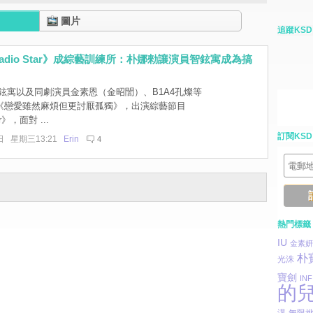
圖片
追蹤KSD
Radio Star》成綜藝訓練所：朴娜勑讓演員智鉉寓成為搞
？
鉉寓以及同劇演員金素恩（金昭誾）、B1A4孔燦等
《戀愛雖然麻煩但更討厭孤獨》，出演綜藝節目
ar》，面對 ...
訂閱KSD
日 星期三13:21
Erin
4
熱門標籤
IU
金素妍
朴
光洙
寶劍
INF
的