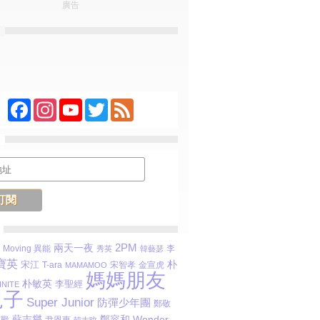
廣告
Facebook
Instagram
YouTube
Twitter
Feed
2PM
兩天一夜
Moving 異能
李
秀英
韓藝瑟
寶英
朴
宋江
T-ara
宋智孝
金宣虎
MAMAMOO
媽媽朋友
朴敏英
李聖經
INITE
兒子
Super Junior
防彈少年團
鄭敬
蘇志燮
鄭容和
Wonder