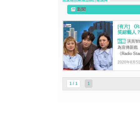
戀愛雖然麻煩但卻討厭孤獨
新聞
[有片] 《
笑綜藝人
綜藝
演員智
為宣傳新戲
《Radio St
2020年8月5
1 / 1
1