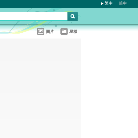
繁中
简中
圖片
星檔