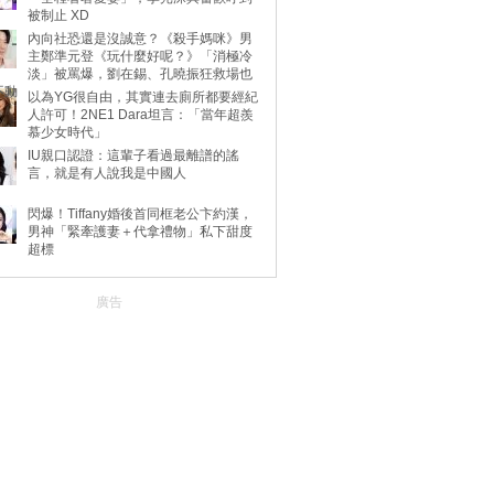
被制止 XD
內向社恐還是沒誠意？《殺手媽咪》男
主鄭準元登《玩什麼好呢？》「消極冷
淡」被罵爆，劉在錫、孔曉振狂救場也
不動
以為YG很自由，其實連去廁所都要經紀
人許可！2NE1 Dara坦言：「當年超羨
慕少女時代」
IU親口認證：這輩子看過最離譜的謠
言，就是有人說我是中國人
閃爆！Tiffany婚後首同框老公卞約漢，
男神「緊牽護妻＋代拿禮物」私下甜度
超標
廣告