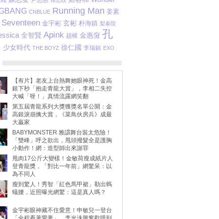
挑戰
尹恩惠
韓志旼
Running Man
IGBANG
姜素
CNBLUE
Seventeen
玄彬
金宇彬
朴海鎮
梨泰院
孔
Apink
essica
金惠奫
全智賢
趙權
.
少女時代
徐仁國
李瑞鎮
THE BOYZ
EXO
【有片】老友上台熱舞她眼神死！金高
銀下秒「抱走青龍大賞」，李相二失控
大喊「呀！」真情流露網笑翻
第五屆青龍系列大獎獲獎名單公開：金
高銀淚崩擒大賞，《菜鳥伙房兵》成最
大贏家
BABYMONSTER 雅譞舞台裝太危險！
「雙峰」呼之欲出，甩頭撥髮全是護胸
小動作！網：造型師出來謝罪
甩肉17公斤大變樣！金敏荷瘦成紙片人
登青龍獎，「對比一年前」網驚呆：以
為不同人
瘦到驚人！秀智「紅色馬甲裙」勒出螞
蟻腰，近照曝光網驚：這是真人嗎？
金宇彬眼神藏不住愛意！申敏兒一登台
「全程看著愛妻」，李光洙興奮歡呼到