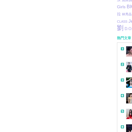
淏
無限
B
Girls
拉
林秀晶
J
CLASS
劉
D.O
熱門文章