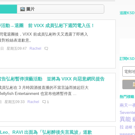
圖片
追蹤KSD
活動→退團 前 VIXX 成員弘彬下週閃電入伍！
閃電退團後，VIXX 前成員弘彬昨天又透露了即將入
並對粉絲表達歉意。
4日 星期五09:47
Rachel
訂閱KSD
ish 宣告弘彬暫停演藝活動 並將為 VIXX 向惡意網民提告
 成員弘彬在 3 月時因酒後直播的不當言論而掀起巨大
lyfish Entertainment 也宣布他將暫停直 ...
熱門標籤
日 星期五09:33
Rachel
1
兩天一
Sevent
異能
拉
趙權
員 Leo、RAVI 出面為「弘彬醉後失言風波」道歉
MAMAMO