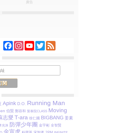
廣告
Facebook
Instagram
YouTube
Twitter
Feed
Running Man
Apink
夜
D.O.
Moving
een
伯賢
鄭容和
梨泰院CLASS
T-ara
蘇志燮
BIGBANG
姜素
徐仁國
防彈少年團
金宇彬
全智賢
李光洙
金宣虎
朴寶英
宋智孝
2PM
O
INFINITE