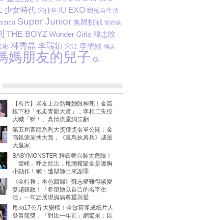
少女時代
IU
EXO
E
我獨自生活
宋仲基
Super Junior
無限挑戰
ssica
劉在錫
劍
THE BOYZ
韓志旼
Wonder Girls
李瑞鎮
林秀晶
李聖經
玄彬
宋江
神話
媽媽朋友的兒子
G-
【有片】老友上台熱舞她眼神死！金高
銀下秒「抱走青龍大賞」，李相二失控
大喊「呀！」真情流露網笑翻
第五屆青龍系列大獎獲獎名單公開：金
高銀淚崩擒大賞，《菜鳥伙房兵》成最
大贏家
BABYMONSTER 雅譞舞台裝太危險！
「雙峰」呼之欲出，甩頭撥髮全是護胸
小動作！網：造型師出來謝罪
《金特務：本色回歸》蘇志燮難得談愛
妻趙銀政！「希望她以自己的名字生
活」一句話展現滿滿尊重與愛
甩肉17公斤大變樣！金敏荷瘦成紙片人
登青龍獎，「對比一年前」網驚呆：以