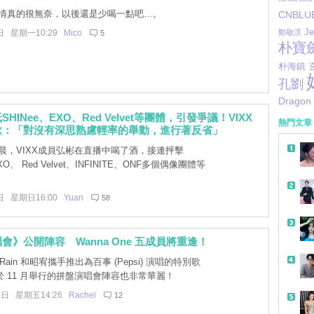
情真的很無奈，以後還是少喝一點吧…。
CNBLU
Je
日 星期一10:29
Mico
鄭敬淏
5
朴寶
朴海鎮
孔劉
Dragon
HINee、EXO、Red Velvet等團體，引發爭議！VIXX
熱門文章
歉：「對沒有深思熟慮輕率的舉動，進行著反省」
晨，VIXX成員弘彬在直播中喝了酒，接連抨擊
XO、 Red Velvet、INFINITE、ONF多個偶像團體等
日 星期日16:00
Yuan
58
會》公開陣容 Wanna One 五成員將重逢！
Rain 和昭宥攜手推出為百事 (Pepsi) 演唱的特別歌
 11 月舉行的拼盤演唱會陣容也非常華麗！
0日 星期五14:26
Rachel
12