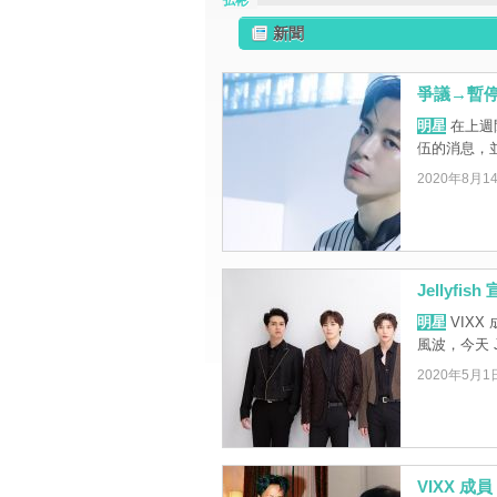
弘彬
新聞
爭議→暫停
明星
在上週
伍的消息，
2020年8月1
Jellyf
明星
VIXX
風波，今天 Jel
2020年5月1
VIXX 成