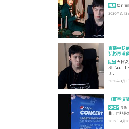
明星
這件事
2020年3月2
直播中貶低S
弘彬再道
明星
今日凌
SHINee、E
無 ...
2020年3月1
《百事演唱
KPOP
最近 
曲，而即將於
2019年9月2