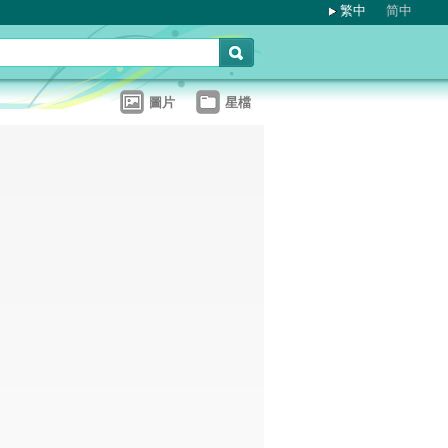
繁中
简中
圖片
星檔