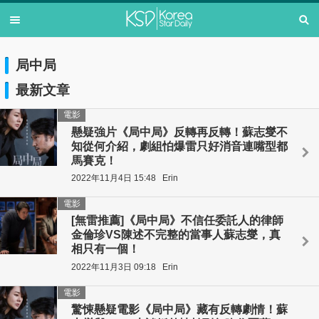
局中局
最新文章
電影
懸疑強片《局中局》反轉再反轉！蘇志燮不
知從何介紹，劇組怕爆雷只好消音連嘴型都
馬賽克！
2022年11月4日 15:48
Erin
電影
[無雷推薦]《局中局》不信任委託人的律師
金倫珍VS陳述不完整的當事人蘇志燮，真
相只有一個！
2022年11月3日 09:18
Erin
電影
驚悚懸疑電影《局中局》藏有反轉劇情！蘇