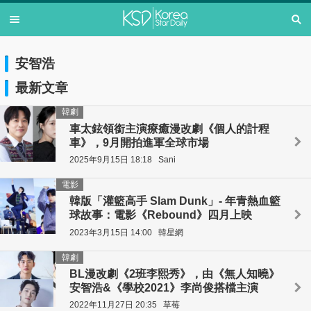
安智浩
最新文章
韓劇
車太鉉領銜主演療癒漫改劇《個人的計程
車》，9月開拍進軍全球市場
2025年9月15日 18:18
Sani
電影
韓版「灌籃高手 Slam Dunk」- 年青熱血籃
球故事：電影《Rebound》四月上映
2023年3月15日 14:00
韓星網
韓劇
BL漫改劇《2班李熙秀》，由《無人知曉》
安智浩&《學校2021》李尚俊搭檔主演
2022年11月27日 20:35
草莓