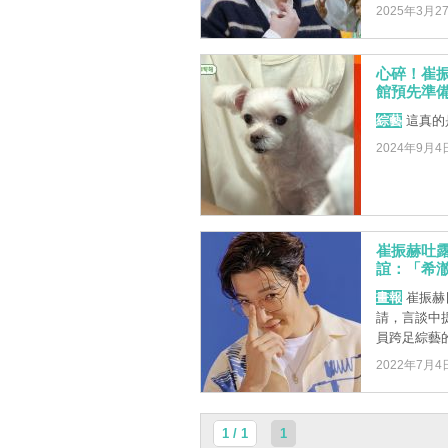
2025年3月2
心碎！崔
館預先準
綜藝
這真的
2024年9月4
崔振赫吐
誼：「希
畫報
崔振赫日
請，言談中
員跨足綜藝的擔
2022年7月4
1 / 1
1