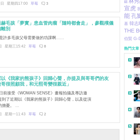
林秀
錫
7日 星期四17:00
草莓
3
宣虎
能
孔
振赫毛孩「夢實」患血管肉瘤「隨時都會走」，參觀殯儀
韓志
基
備離別
THE 
是許多毛孩父母需要做的功課啊……
G-
伯賢
日 星期三15:42
草莓
8
熱門文章
露以《我家的熊孩子》回歸心聲，亦提及與哥哥們的友
澈哥很照顧我，和元熙哥變很親近」
前接受《WOMAN SENSE》畫報拍攝及專訪邀
提到了近期以《我家的熊孩子》回歸心聲，以及從演
憂。 ...
日 星期一11:43
草莓
2