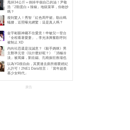
甩掉34公斤＝倒掉半個自己的油！尹敬
浩「2顆蛋白＋辣椒」地獄菜單，你敢抄
嗎？
瘦到驚人！秀智「紅色馬甲裙」勒出螞
蟻腰，近照曝光網驚：這是真人嗎？
金宇彬眼神藏不住愛意！申敏兒一登台
「全程看著愛妻」，李光洙興奮歡呼到
被制止 XD
內向社恐還是沒誠意？《殺手媽咪》男
主鄭準元登《玩什麼好呢？》「消極冷
淡」被罵爆，劉在錫、孔曉振狂救場也
不動
以為YG很自由，其實連去廁所都要經紀
人許可！2NE1 Dara坦言：「當年超羨
慕少女時代」
廣告