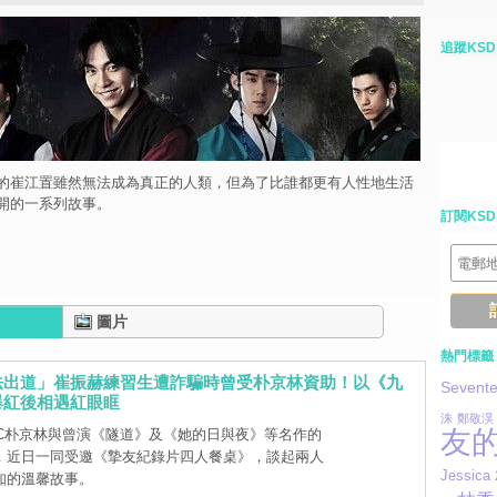
追蹤KSD
的崔江置雖然無法成為真正的人類，但為了比誰都更有人性地生活
開的一系列故事。
訂閱KSD
圖片
熱門標籤
法出道」崔振赫練習生遭詐騙時曾受朴京林資助！以《九
Sevent
爆紅後相遇紅眼眶
洙
鄭敬淏
友
C朴京林與曾演《隧道》及《她的日與夜》等名作的
，近日一同受邀《摯友紀錄片四人餐桌》，談起兩人
Jessica
知的溫馨故事。