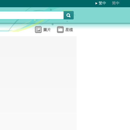
繁中
简中
圖片
星檔