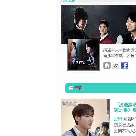
九家之書
講述半人半獸出身
而孤軍奮戰，所展
新聞
「沒她無
家之書》
明星
知名M
演員崔振赫
之間不為人