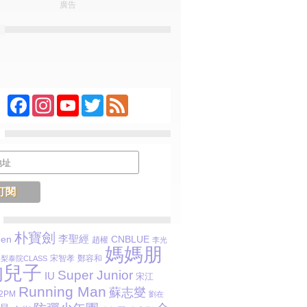
廣告
Facebook
Instagram
YouTube
Twitter
Feed
朴寶劍
李聖經
CNBLUE
een
趙權
李光
媽媽朋
宋智孝
鄭容和
梨泰院CLASS
的兒子
Super Junior
IU
宋江
Running Man
蘇志燮
2PM
劉在