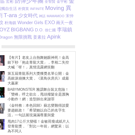
防彈少年團
金
晶
玄彬
全智賢
金宇彬
Moving 異
我獨自生活
朴寶英
INFINITE
T-ara
劉
少女時代
宋仲
神話
MAMAMOO
旼
EXO
Wonder Girls
兩天一夜
朴海鎮
李瑞鎮
BOYZ
BIGBANG
D.O.
徐仁國
Apink
Dragon
無限挑戰
姜素拉
【有片】老友上台熱舞她眼神死！金高
銀下秒「抱走青龍大賞」，李相二失控
大喊「呀！」真情流露網笑翻
第五屆青龍系列大獎獲獎名單公開：金
高銀淚崩擒大賞，《菜鳥伙房兵》成最
大贏家
BABYMONSTER 雅譞舞台裝太危險！
「雙峰」呼之欲出，甩頭撥髮全是護胸
小動作！網：造型師出來謝罪
《金特務：本色回歸》蘇志燮難得談愛
妻趙銀政！「希望她以自己的名字生
活」一句話展現滿滿尊重與愛
甩肉17公斤大變樣！金敏荷瘦成紙片人
登青龍獎，「對比一年前」網驚呆：以
為不同人