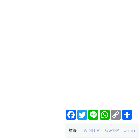
Facebook
Twitter
Line
WhatsApp
Copy
分
Link
享
標籤 :
WINTER
KARINA
aespa