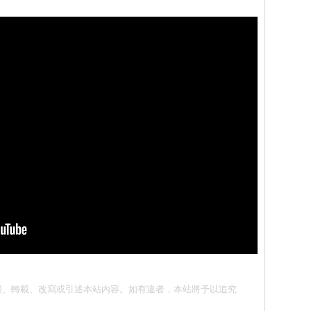
請勿抄襲、轉載、改寫或引述本站內容。如有違者，本站將予以追究