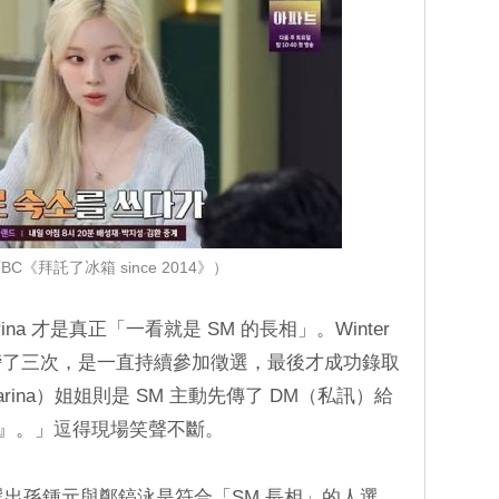
BC《拜託了冰箱 since 2014》）
rina 才是真正「一看就是 SM 的長相」。Winter
落榜了三次，是一直持續參加徵選，最後才成功錄取
ina）姐姐則是 SM 主動先傳了 DM（私訊）給
相』。」逗得現場笑聲不斷。
廚中選出孫鍾元與鄭鎬泳是符合「SM 長相」的人選。