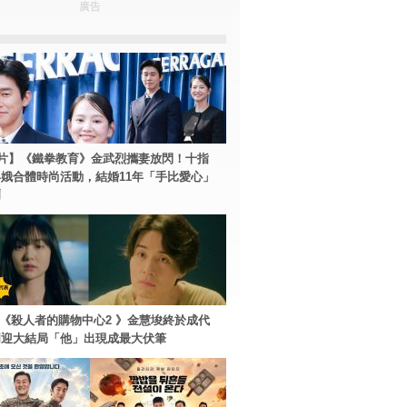
廣告
片】《鐵拳教育》金武烈攜妻放閃！十指
娥合體時尚活動，結婚11年「手比愛心」
爾
ey+《殺人者的購物中心2 》金慧埈終於成代
周迎大結局「他」出現成最大伏筆