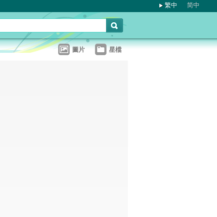
繁中
简中
圖片
星檔