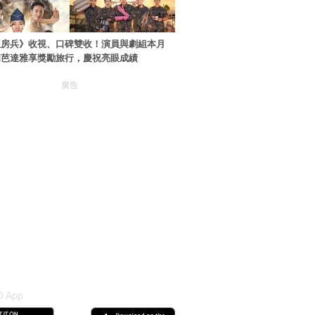
伙房兵》收視、口碑雙收！演員與劇組本月
國芭達雅享獎勵旅行，慶祝亮眼成績
廣告
 App