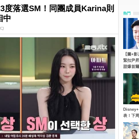
自爆曾3度落選SM！同團成員Karina則
熱門
相中
【圖+影
緊扣尹昇
甜爆首
Disn
表！下