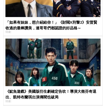
「如果有妹妹，想介紹給你！」《財閥X刑警2》安普賢
收過的最棒讚美，連哥哥們都認證的好品格～
韓劇
《魷魚遊戲》美國版衍生劇確定告吹！導演大衛芬奇退
出、凱特布蘭琪出演傳聞也破局
韓劇