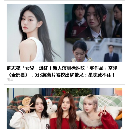
蘇志燮「女兒」爆紅！新人演員徐貹旼「零作品」空降
《金部長》，316萬舊片被挖出網驚呆：星味藏不住！
明星