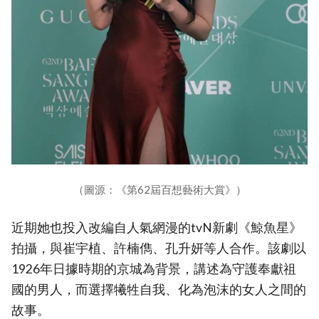
（圖源：《第62屆百想藝術大賞》）
近期她也投入改編自人氣網漫的tvN新劇《鯨魚星》
拍攝，與崔宇植、許楠儁、孔升妍等人合作。該劇以
1926年日據時期的京城為背景，講述為守護奉獻祖
國的男人，而選擇犧牲自我、化為泡沫的女人之間的
故事。