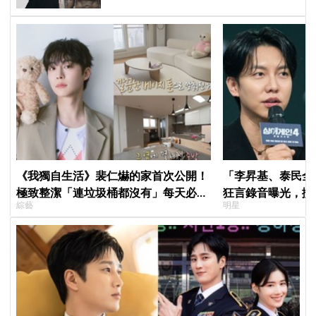
《我獨自生活》裴仁爀的家首次公開！
「李昇基、泰民全
極致整潔「連垃圾桶都沒有」每天必做
狂言錄音曝光，搬
綜藝
明星
一件事
證金、糾紛再升級