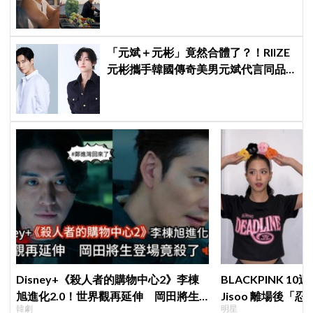
告，兩人嚇壞反應笑翻劇迷：根本番
外篇！
「元斌＋元彬」竟然合體了？！RIIZE
元彬攜手韓國傳奇美男元斌代言同品
牌，韓網瘋喊：兩個帥哥來了！
Disney+《殺人者的購物中心2》李棟
BLACKPINK 
旭進化2.0！世界觀再延伸 岡田將生
Jisoo 離場後
韓劇
明星
登場竟殺了「他」
看了好心疼