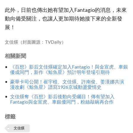
此外，日前也傳出她有望加入Fantagio的消息，未來
動向備受關注，也讓人更加期待她接下來的全新發
展！
文佳煐（封面圖源：TVDaily）
相關新聞
《百想》影后文佳煐確定加入Fantagio！與金宣虎、車銀
優成同門，新作《鯨魚星》預計明年登場引期待
豪華卡司公開！崔宇植、文佳煐、許南俊、姜漢娜共演
漫改劇《鯨魚星》譜寫1926京城動盪愛情史
文佳煐奪《百想》影后後動向受矚目！傳有望加入
Fantagio與金宣虎、車銀優同門，粉絲敲碗再合作
標籤
文佳煐