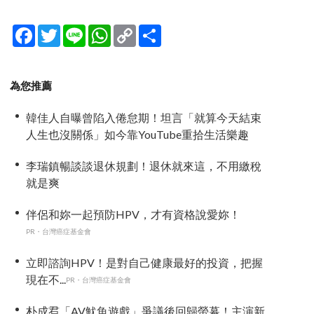
Facebook
Twitter
Line
WhatsApp
Copy
分
Link
享
為您推薦
韓佳人自曝曾陷入倦怠期！坦言「就算今天結束
人生也沒關係」如今靠YouTube重拾生活樂趣
李瑞鎮暢談談退休規劃！退休就來這，不用繳稅
就是爽
伴侶和妳一起預防HPV，才有資格說愛妳！
PR・台灣癌症基金會
立即諮詢HPV！是對自己健康最好的投資，把握
現在不...
PR・台灣癌症基金會
朴成焄「AV魷魚遊戲」爭議後回歸螢幕！主演新