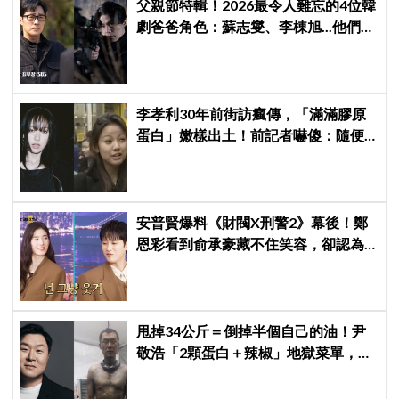
父親節特輯！2026最令人難忘的4位韓
劇爸爸角色：蘇志燮、李棟旭...他們連
命都可以不要
李孝利30年前街訪瘋傳，「滿滿膠原
蛋白」嫩樣出土！前記者嚇傻：隨便
選到傳奇
安普賢爆料《財閥X刑警2》幕後！鄭
恩彩看到俞承豪藏不住笑容，卻認為
安普賢只是「搞笑男」
甩掉34公斤＝倒掉半個自己的油！尹
敬浩「2顆蛋白＋辣椒」地獄菜單，你
敢抄嗎？