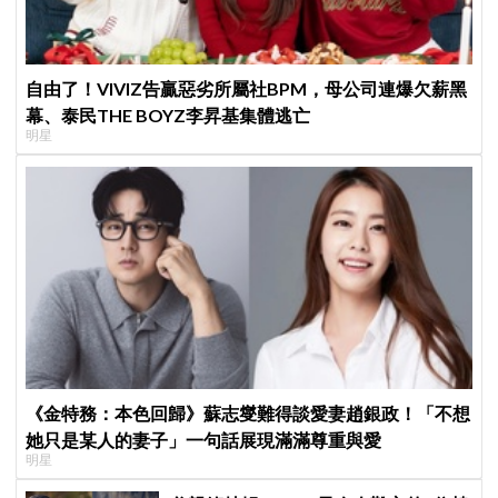
自由了！VIVIZ告贏惡劣所屬社BPM，母公司連爆欠薪黑
幕、泰民THE BOYZ李昇基集體逃亡
明星
《金特務：本色回歸》蘇志燮難得談愛妻趙銀政！「不想
她只是某人的妻子」一句話展現滿滿尊重與愛
明星