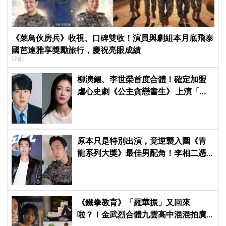
《菜鳥伙房兵》收視、口碑雙收！演員與劇組本月底飛泰
國芭達雅享獎勵旅行，慶祝亮眼成績
韓劇
柳演錫、李世榮首度合體！確定加盟
虐心史劇《公主貪戀書生》 上演「朝
鮮版羅密歐與茱麗葉」
原本只是特別出演，竟逆襲入圍《青
龍系列大獎》最佳男配角！李相二憑
《菜鳥伙房兵》黃錫浩寫下「最強特
別出演」傳奇
《鐵拳教育》「羅華振」又回來
啦？！金武烈合體九雲高中混混拍廣