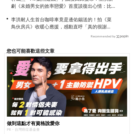
劇《未婚男女的效率戀愛》首度談復出心情：比
以往更謹慎
李洪耐人生首台咖啡車竟是邊佑錫送的！拍《菜
鳥伙房兵》收暖心應援，感動直呼「真的很謝
謝」
Recommended by
您也可能喜歡這些文章
做到這點才有資格說愛你
PR・台灣癌症基金會