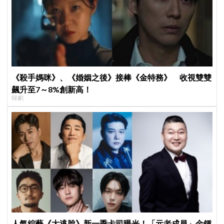
《殺手媽咪》、《婚姻之後》接棒《金特務》 收視雙雙
飆升至7～8%創新高！
韓劇
人氣綜藝《大逃脫》新一季卡司曝光！「元老成員」金鍾