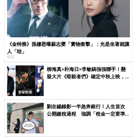
《金特務》孫娜恩曝蘇志燮「實物衝擊」：光是坐著就讓
人「哇」
明星
柳海真×朴海日×李敏鎬強強聯手！懸
疑大片《暗殺者們》確定中秋上映，
還原1974韓第一夫人暗殺疑雲
劉在錫錄影一半急奔銀行！人生首次
公開繳稅過程 強調「稅金一定要準
時繳」