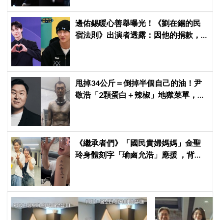
邊佑錫暖心善舉曝光！《劉在錫的民
宿法則》出演者透露：因他的捐款，
兒童患者順利完成治療
甩掉34公斤＝倒掉半個自己的油！尹
敬浩「2顆蛋白＋辣椒」地獄菜單，你
敢抄嗎？
《繼承者們》「國民貴婦媽媽」金聖
玲身體刻字「瑜鹵允浩」應援 ，背後
藏「洋蔥」：報恩來的