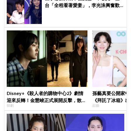
台「全程看著愛妻」，李光洙興奮歡
呼到被制止 XD
Disney+《殺人者的購物中心2》劇情
孫藝真要公開家中
迎來反轉！金慧峻正式展開反擊，散發
《拜託了冰箱》出
韓劇
綜藝
「叔叔李棟旭」般強大氣場
玄彬婚後日常掀期