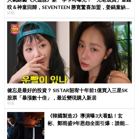
旼＆神童回歸，SEVENTEEN 勝寛驚喜加盟，姜鎬童缺席
綜藝
成最大焦點
健忘是最好的投資？ SISTAR韶宥十年前1億買入三星SK
股票「暴漲數十倍」，最近變現購入新居
明星
《韓國製造2》導演曝3大看點！玄
彬、鄭雨盛9年恩怨全面引爆：誰能活
到最後？