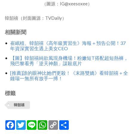
（圖源：IG@xeesoxee）
韓韶禧（封面圖源：TVDaily）
相關新聞
崔岷植、韓韶禧《高年級實習生》海報＋預告公開！37
年資深實習生遇上美女CEO
【圖】韓韶禧純欲風現身機場！粉嫩短T搭配超短熱褲，
飛巴黎看秀「逆天神顏」謀殺底片
[推薦]誰的眼神比她們更殺！《末路雙嬌》看韓韶禧＋全
鐘瑞一無所有放手一搏！
標籤
韓韶禧
Facebook
Twitter
Line
WhatsApp
Copy
分
Link
享