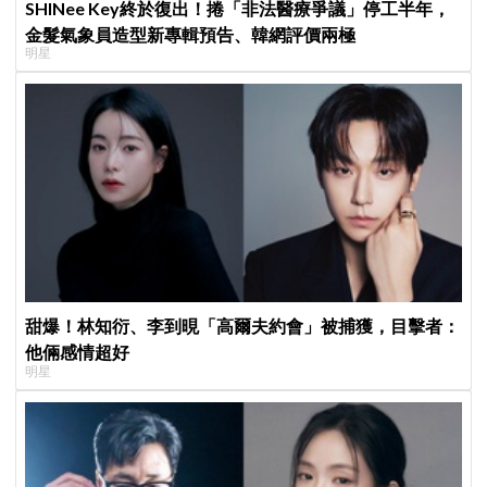
SHINee Key終於復出！捲「非法醫療爭議」停工半年，
金髮氣象員造型新專輯預告、韓網評價兩極
明星
甜爆！林知衍、李到晛「高爾夫約會」被捕獲，目擊者：
他倆感情超好
明星