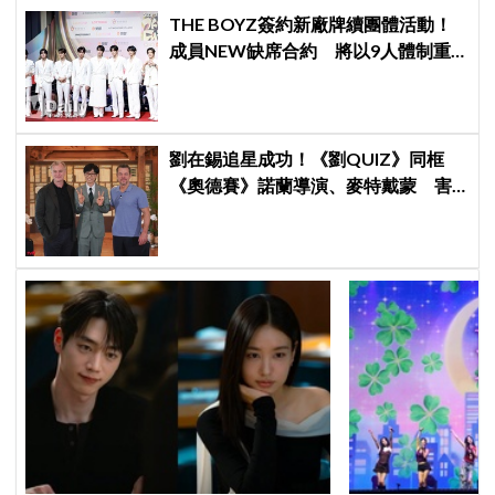
THE BOYZ簽約新廠牌續團體活動！
成員NEW缺席合約 將以9人體制重
啟新篇章
劉在錫追星成功！《劉QUIZ》同框
《奧德賽》諾蘭導演、麥特戴蒙 害
羞比YA幸福笑容藏不住