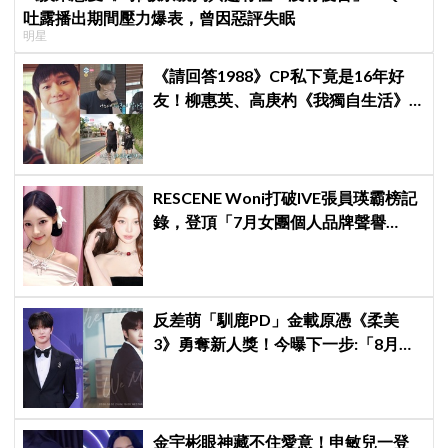
吐露播出期間壓力爆表，曾因惡評失眠
明星
《請回答1988》CP私下竟是16年好
友！柳惠英、高庚杓《我獨自生活》
預告公開，暖心互動掀回憶殺
RESCENE Woni打破IVE張員瑛霸榜記
錄，登頂「7月女團個人品牌聲譽
榜」！魔性迷因「巨濟呀吼」全網瘋
傳、逆襲Melon第一
反差萌「馴鹿PD」金載原憑《柔美
3》勇奪新人獎！今曝下一步:「8月底
來台見面會」～
金宇彬眼神藏不住愛意！申敏兒一登