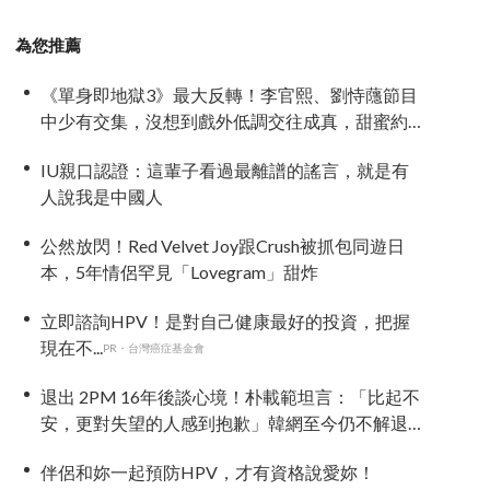
為您推薦
《單身即地獄3》最大反轉！李官熙、劉恃蘟節目
中少有交集，沒想到戲外低調交往成真，甜蜜約
會照曝光
IU親口認證：這輩子看過最離譜的謠言，就是有
人說我是中國人
公然放閃！Red Velvet Joy跟Crush被抓包同遊日
本，5年情侶罕見「Lovegram」甜炸
立即諮詢HPV！是對自己健康最好的投資，把握
現在不...
PR・台灣癌症基金會
退出 2PM 16年後談心境！朴載範坦言：「比起不
安，更對失望的人感到抱歉」韓網至今仍不解退
團原因
伴侶和妳一起預防HPV，才有資格說愛妳！