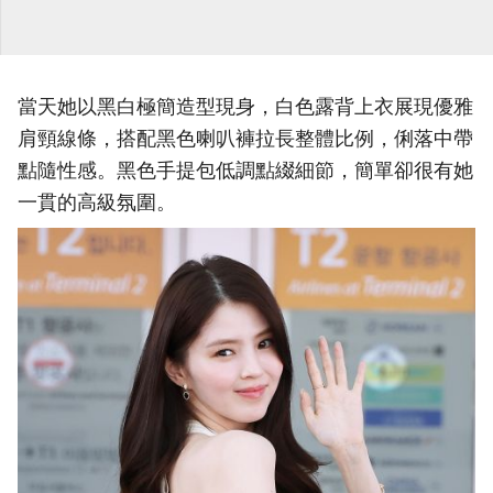
當天她以黑白極簡造型現身，白色露背上衣展現優雅
肩頸線條，搭配黑色喇叭褲拉長整體比例，俐落中帶
點隨性感。黑色手提包低調點綴細節，簡單卻很有她
一貫的高級氛圍。