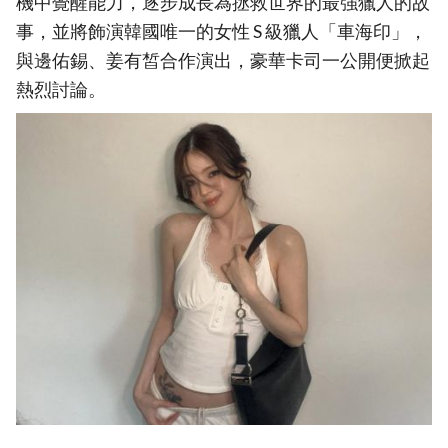
機中覺醒能力，逐步成長為拯救世界的最強獵人的故
事，並將飾演韓國唯一的女性 S 級獵人「車海印」，
與邊佑錫、姜有皙合作演出，豪華卡司一公開便掀起
熱烈討論。