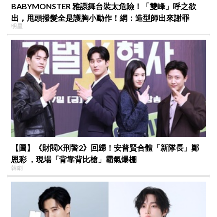
BABYMONSTER 雅譞舞台裝太危險！「雙峰」呼之欲
出，甩頭撥髮全是護胸小動作！網：造型師出來謝罪
明星
【圖】《財閥X刑警2》回歸！安普賢合體「新隊長」鄭
恩彩 ，現場「背靠背比槍」霸氣爆棚
韓劇