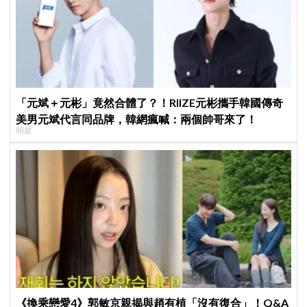
「元斌＋元彬」竟然合體了？！RIIZE元彬攜手韓國傳奇
美男元斌代言同品牌，韓網瘋喊：兩個帥哥來了！
明星
《換乘戀愛4》郭敏京親揭與趙有植「沒有復合」！Q&A