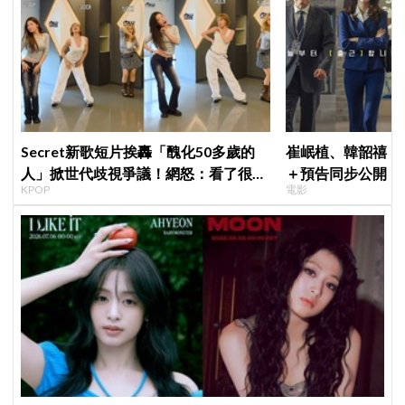
Secret新歌短片挨轟「醜化50多歲的
崔岷植、韓韶禧《
人」掀世代歧視爭議！網怒：看了很不
＋預告同步公開！
KPOP
電影
舒服
美女CEO