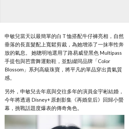
申敏兒當天以最簡單的白 T 恤搭配牛仔褲亮相，自然
垂落的長直髮配上寬鬆剪裁，為她增添了一抹率性奔
放的氣息。 她聰明地選用了路易威登黑色 Multipass
手提包與芭蕾舞運動鞋，並點綴同品牌「Color
Blossom」系列高級珠寶，將平凡的單品穿出貴氣質
感。
另外，申敏兒去年底與交往多年的演員金宇彬結婚，
今年將透過 Disney+ 原創影集《再婚皇后》回歸小螢
幕，挑戰話題度爆表的傳奇角色。