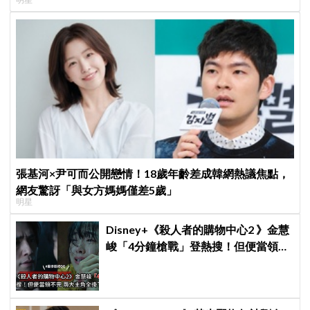
張基河×尹可而公開戀情！18歲年齡差成韓網熱議焦點，
網友驚訝「與女方媽媽僅差5歲」
明星
Disney+《殺人者的購物中心2 》金慧
峻「4分鐘槍戰」登熱搜！但便當領不
完兩大主角全掛了⋯