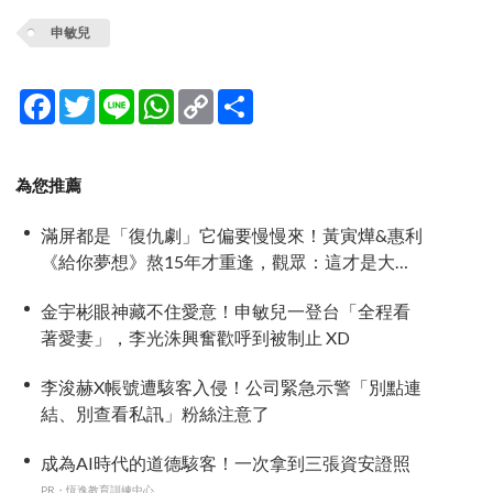
申敏兒
Facebook
Twitter
Line
WhatsApp
Copy
分
Link
享
為您推薦
滿屏都是「復仇劇」它偏要慢慢來！黃寅燁&惠利
《給你夢想》熬15年才重逢，觀眾：這才是大人
的戀愛
金宇彬眼神藏不住愛意！申敏兒一登台「全程看
著愛妻」，李光洙興奮歡呼到被制止 XD
李浚赫X帳號遭駭客入侵！公司緊急示警「別點連
結、別查看私訊」粉絲注意了
成為AI時代的道德駭客！一次拿到三張資安證照
PR・恆逸教育訓練中心