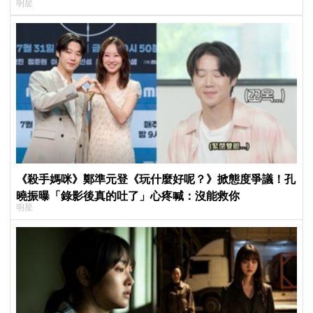
明星
《殺手媽咪》鄭準元登《玩什麼好呢？》掀態度爭議！孔
曉振曝「錄影後真的吐了」心疼喊：沒能救你
明星