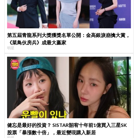
第五屆青龍系列大獎獲獎名單公開：金高銀淚崩擒大賞，
《菜鳥伙房兵》成最大贏家
明星
健忘是最好的投資？ SISTAR韶宥十年前1億買入三星SK
股票「暴漲數十倍」，最近變現購入新居
明星