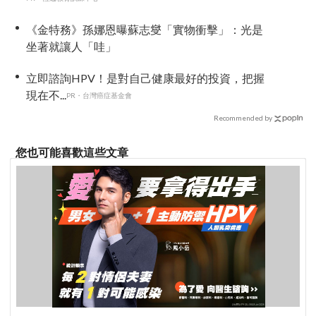
《金特務》孫娜恩曝蘇志燮「實物衝擊」：光是
坐著就讓人「哇」
立即諮詢HPV！是對自己健康最好的投資，把握
現在不...
PR・台灣癌症基金會
Recommended by
您也可能喜歡這些文章