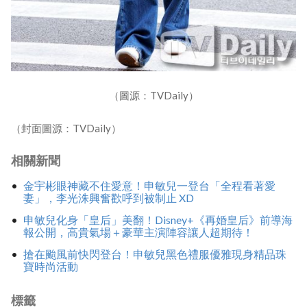
（圖源：TVDaily）
（封面圖源：TVDaily）
相關新聞
金宇彬眼神藏不住愛意！申敏兒一登台「全程看著愛
妻」，李光洙興奮歡呼到被制止 XD
申敏兒化身「皇后」美翻！Disney+《再婚皇后》前導海
報公開，高貴氣場＋豪華主演陣容讓人超期待！
搶在颱風前快閃登台！申敏兒黑色禮服優雅現身精品珠
寶時尚活動
標籤