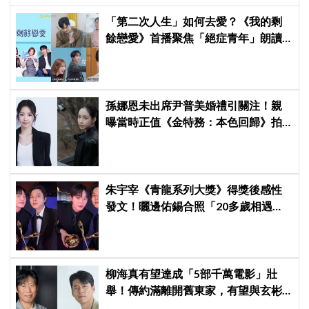
「第二次人生」如何去愛？《我的剩
餘戀愛》首播聚焦「絕症青年」朗讀
日記全場淚崩，初見面竟「撞見舊
識」！
孫娜恩未出席尹普美婚禮引關注！親
曝當時正值《金特務：本色回歸》拍
攝尾聲，暖喊Apink情誼始終不變
朱宇宰《青龍系列大獎》得獎後感性
發文！曬邊佑錫合照「20多歲相遇，
如今一起站上頒獎舞台」
柳海真有望達成「5部千萬電影」壯
舉！傳約滿離開舊東家，有望與玄彬
成同門