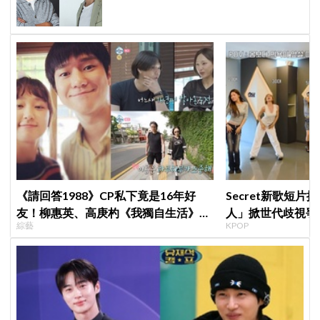
《請回答1988》CP私下竟是16年好
Secret新歌短片
友！柳惠英、高庚杓《我獨自生活》預
人」掀世代歧視爭
綜藝
KPOP
告公開，暖心互動掀回憶殺
舒服