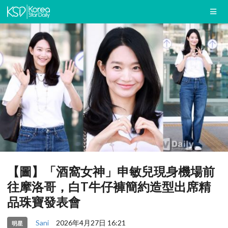
【圖】「酒窩女神」申敏兒現身機場前
往摩洛哥，白T牛仔褲簡約造型出席精
品珠寶發表會
Sani
2026年4月27日 16:21
明星