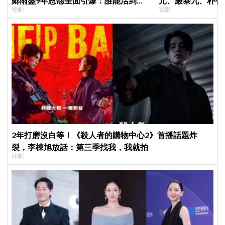
鄭雨盛9年恩怨全面引爆：誰能活到最
元、嚴泰九、朴智
韓劇
電影
後？
曲《Love Is》超
2年打磨沒白等！《殺人者的購物中心2》首播話題炸
裂，李棟旭放話：第三季找我，我就拍
韓劇