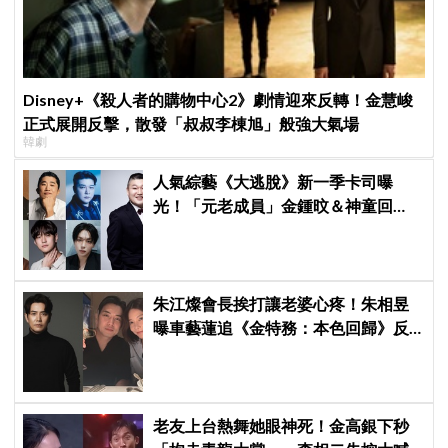
Disney+《殺人者的購物中心2》劇情迎來反轉！金慧峻
正式展開反擊，散發「叔叔李棟旭」般強大氣場
韓劇
人氣綜藝《大逃脫》新一季卡司曝
光！「元老成員」金鍾旼＆神童回
歸，SEVENTEEN 勝寛驚喜加盟，姜
鎬童缺席成最大焦點
朱江燦會長挨打讓老婆心疼！朱相昱
曝車藝蓮追《金特務：本色回歸》反
應：「是不是打得太狠了？」
老友上台熱舞她眼神死！金高銀下秒