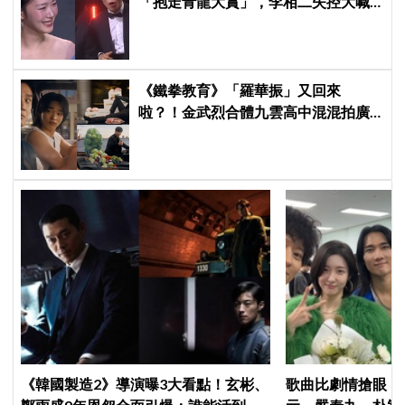
「抱走青龍大賞」，李相二失控大喊
「呀！」真情流露網笑翻
《鐵拳教育》「羅華振」又回來
啦？！金武烈合體九雲高中混混拍廣
告，兩人嚇壞反應笑翻劇迷：根本番
外篇！
《韓國製造2》導演曝3大看點！玄彬、
歌曲比劇情搶眼！