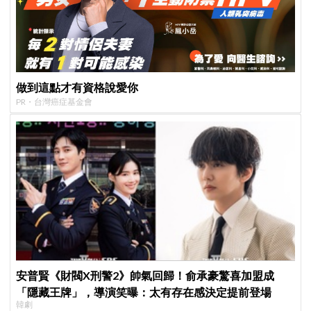
做到這點才有資格說愛你
PR・台灣癌症基金會
安普賢《財閥X刑警2》帥氣回歸！俞承豪驚喜加盟成
「隱藏王牌」，導演笑曝：太有存在感決定提前登場
韓劇