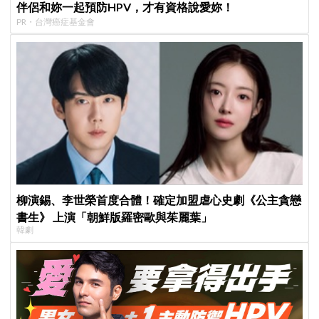
伴侶和妳一起預防HPV，才有資格說愛妳！
PR・台灣癌症基金會
柳演錫、李世榮首度合體！確定加盟虐心史劇《公主貪戀
書生》 上演「朝鮮版羅密歐與茱麗葉」
韓劇