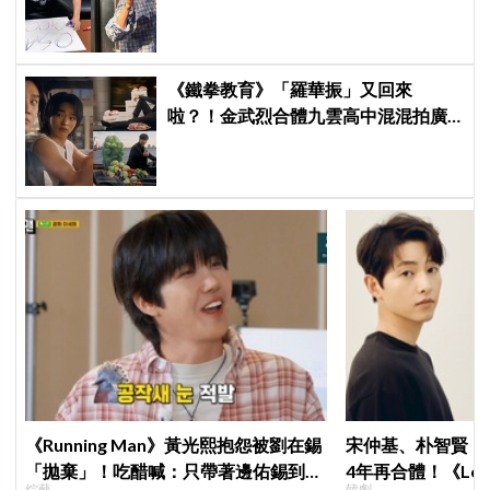
次再見」
《鐵拳教育》「羅華振」又回來
啦？！金武烈合體九雲高中混混拍廣
告，兩人嚇壞反應笑翻劇迷：根本番
外篇！
《Running Man》黃光熙抱怨被劉在錫
宋仲基、朴智賢《
「拋棄」！吃醋喊：只帶著邊佑錫到處
4年再合體！《Lov
綜藝
韓劇