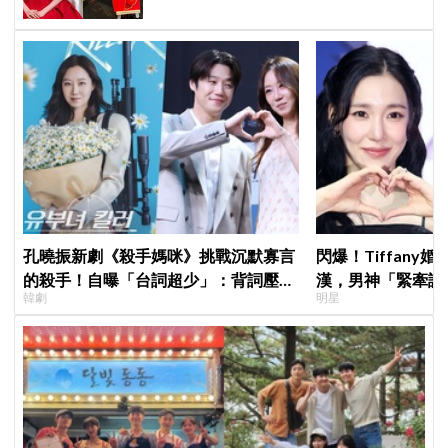
孔曉振新劇《殺手媽咪》挑戰沉默寡言
閃爆！Tiffany
的殺手！自曝「台詞超少」：背詞壓力
漢，男神「緊牽護
韓劇
明星
小很多XD
甜度超標