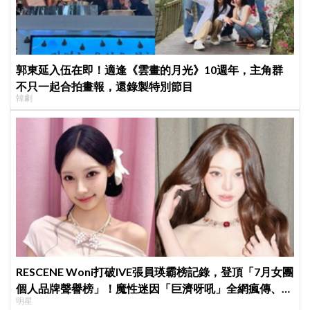
郭東延入伍在即！適逢《雲畫的月光》10週年，主角群
不只一起合拍畫報，還錄製特別節目
韓劇
RESCENE Woni打破IVE張員瑛霸榜記錄，登頂「7月女團
個人品牌聲譽榜」！魔性迷因「巨濟呀吼」全網瘋傳、逆
明星
襲Melon第一