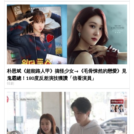
朴恩斌《超能路人甲》搞怪少女→《毛骨悚然的戀愛》見
鬼霸總！180度反差演技獲讚「信看演員」
韓劇