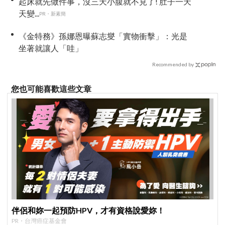
起床就先做件事，沒三天小腹就不見了! 肚子一天
天變...
PR・新素簡
《金特務》孫娜恩曝蘇志燮「實物衝擊」：光是
坐著就讓人「哇」
Recommended by
您也可能喜歡這些文章
伴侶和妳一起預防HPV，才有資格說愛妳！
PR・台灣癌症基金會