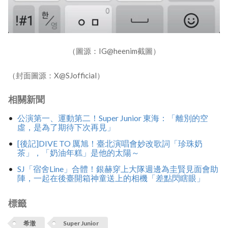
（圖源：IG@heenim截圖）
（封面圖源：X@SJofficial）
相關新聞
公演第一、運動第二！Super Junior 東海：「離別的空
虛，是為了期待下次再見」
[後記]DIVE TO 厲旭！臺北演唱會妙改歌詞「珍珠奶
茶」，「奶油年糕」是他的太陽～
SJ「宿舍Line」合體！銀赫穿上大隊週邊為圭賢見面會助
陣，一起在後臺開箱神童送上的相機「差點閃瞎眼」
標籤
希澈
Super Junior