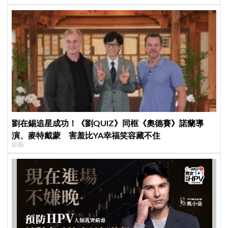
劉在錫追星成功！《劉QUIZ》同框《奧德賽》諾蘭導
演、麥特戴蒙 害羞比YA幸福笑容藏不住
綜藝