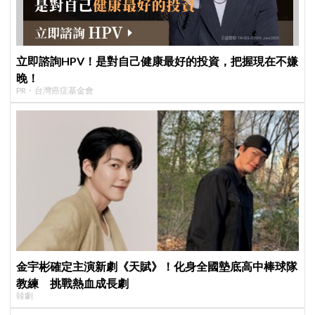
立即諮詢HPV！是對自己健康最好的投資，把握現在不嫌
晚！
PR・台灣癌症基金會
金宇彬確定主演新劇《天賦》！化身全國墊底高中棒球隊
教練 挑戰熱血成長劇
韓劇