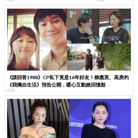
跑
面就變天」設定超
《請回答1988》CP私下竟是16年好友！柳惠英、高庚杓
《我獨自生活》預告公開，暖心互動掀回憶殺
綜藝