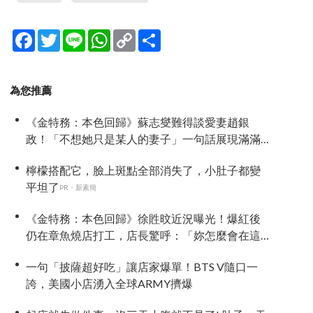
Facebook
Twitter
Line
WhatsApp
Copy
分
Link
享
為您推薦
《金特務：本色回歸》蘇志燮難得談愛妻趙銀
政！「不想她只是某人的妻子」一句話展現滿滿
尊重與愛
檸檬搭配它，臉上斑點全部消失了，小肚子都變
平坦了
PR・新素簡
《金特務：本色回歸》徐貹旼近況曝光！爆紅後
仍在章魚燒店打工，店長驚呼：「妳怎麼會在這
裡？」
一句「披薩超好吃」讓店家爆單！BTS V隨口一
誇，美國小店湧入全球ARMY擠爆