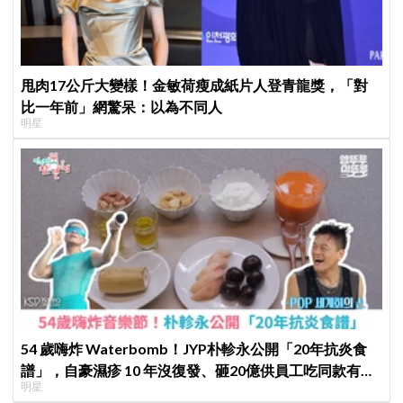
甩肉17公斤大變樣！金敏荷瘦成紙片人登青龍獎，「對
比一年前」網驚呆：以為不同人
明星
54 歲嗨炸 Waterbomb！JYP朴軫永公開「20年抗炎食
譜」，自豪濕疹 10 年沒復發、砸20億供員工吃同款有機
明星
餐