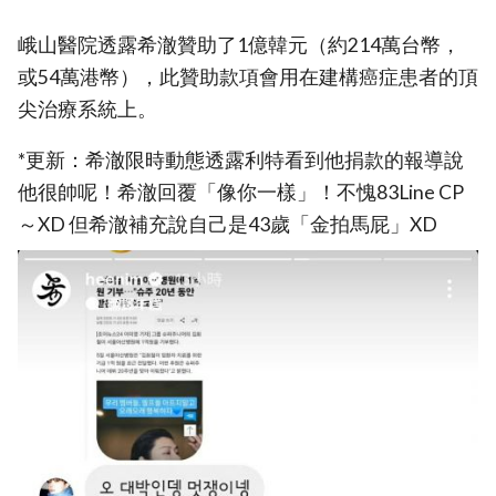
峨山醫院透露希澈贊助了1億韓元（約214萬台幣，
或54萬港幣），此贊助款項會用在建構癌症患者的頂
尖治療系統上。
*更新：希澈限時動態透露利特看到他‎捐款的報導說
他很帥呢！希澈回覆「像你一樣」！不愧83Line CP
～XD 但希澈補充說自己是43歲「金拍馬屁」XD