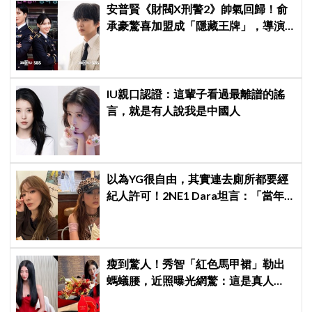
安普賢《財閥X刑警2》帥氣回歸！俞
承豪驚喜加盟成「隱藏王牌」，導演
笑曝：太有存在感決定提前登場
IU親口認證：這輩子看過最離譜的謠
言，就是有人說我是中國人
以為YG很自由，其實連去廁所都要經
紀人許可！2NE1 Dara坦言：「當年
超羨慕少女時代」
瘦到驚人！秀智「紅色馬甲裙」勒出
螞蟻腰，近照曝光網驚：這是真人
嗎？