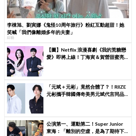
李棟旭、劉寅娜《鬼怪10周年旅行》粉紅互動超甜！她
笑喊「我們像離婚多年的夫妻」
綜藝
【圖】Netflix 浪漫喜劇《我的荒糖戀
愛》即將上線！丁海寅＆賀營甜蜜亮
相製作發表會，甜蜜CP化學反應引期
待
「元斌＋元彬」竟然合體了？！RIIZE
元彬攜手韓國傳奇美男元斌代言同品
牌，韓網瘋喊：兩個帥哥來了！
公演第一、運動第二！Super Junior
東海：「離別的空虛，是為了期待下