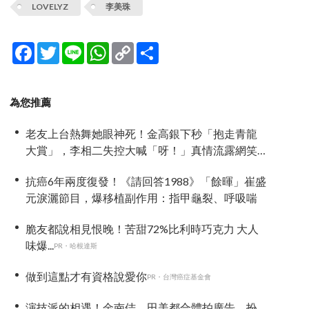
LOVELYZ
李美珠
Facebook
Twitter
Line
WhatsApp
Copy
分
Link
享
為您推薦
老友上台熱舞她眼神死！金高銀下秒「抱走青龍
大賞」，李相二失控大喊「呀！」真情流露網笑
翻
抗癌6年兩度復發！《請回答1988》「餘暉」崔盛
元淚灑節目，爆移植副作用：指甲龜裂、呼吸喘
脆友都說相見恨晚！苦甜72%比利時巧克力 大人
味爆...
PR・哈根達斯
做到這點才有資格說愛你
PR・台灣癌症基金會
演技派的相遇！金南佶、田美都合體拍廣告、扮