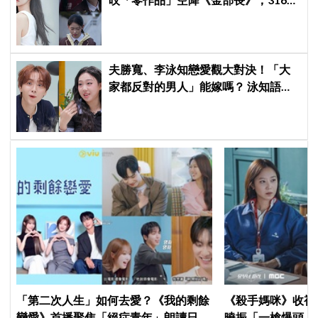
舊片被挖出網驚呆：星味藏不住！
夫勝寬、李泳知戀愛觀大對決！「大
家都反對的男人」能嫁嗎？ 泳知語出
驚人讓網全急了：千萬要小心
「第二次人生」如何去愛？《我的剩餘
《殺手媽咪》收視暴衝
戀愛》首播聚焦「絕症青年」朗讀日記
曉振「一槍爆頭」