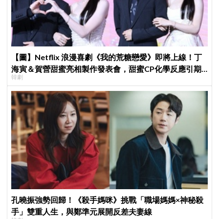
【圖】Netflix 浪漫喜劇《我的荒糖戀愛》即將上線！丁
海寅＆賀營甜蜜亮相製作發表會，甜蜜CP化學反應引期
韓劇
待
孔曉振強勢回歸！《殺手媽咪》挑戰「職場媽媽×神秘殺
手」雙重人生，與鄭準元展開反差夫妻線