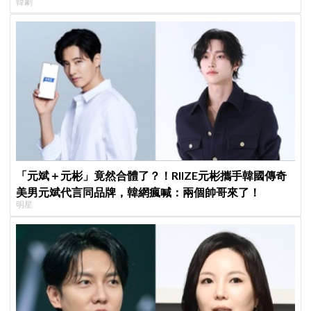
韓劇
「元斌＋元彬」竟然合體了？！RIIZE元彬攜手韓國傳奇
美男元斌代言同品牌，韓網瘋喊：兩個帥哥來了！
明星