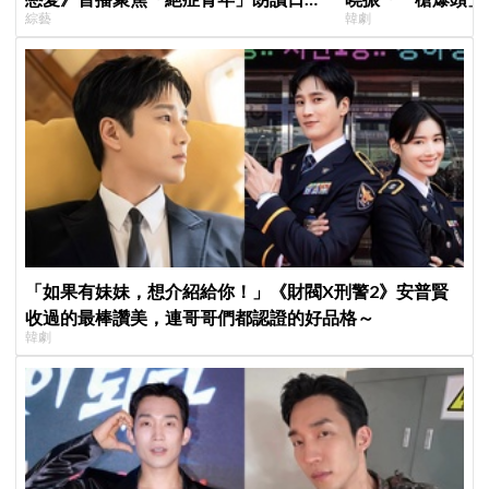
綜藝
韓劇
全場淚崩，初見面竟「撞見舊識」！
「如果有妹妹，想介紹給你！」《財閥X刑警2》安普賢
收過的最棒讚美，連哥哥們都認證的好品格～
韓劇