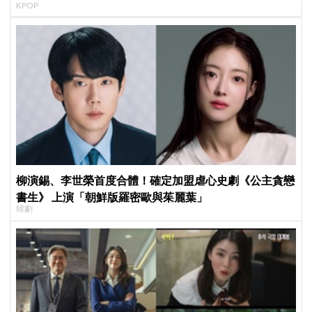
KPOP
日音樂圈
柳演錫、李世榮首度合體！確定加盟虐心史劇《公主貪戀
書生》 上演「朝鮮版羅密歐與茱麗葉」
韓劇