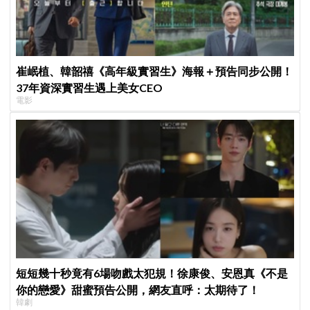
崔岷植、韓韶禧《高年級實習生》海報＋預告同步公開！
37年資深實習生遇上美女CEO
電影
短短幾十秒竟有6場吻戲太犯規！徐康俊、安恩真《不是
你的戀愛》甜蜜預告公開，網友直呼：太期待了！
韓劇