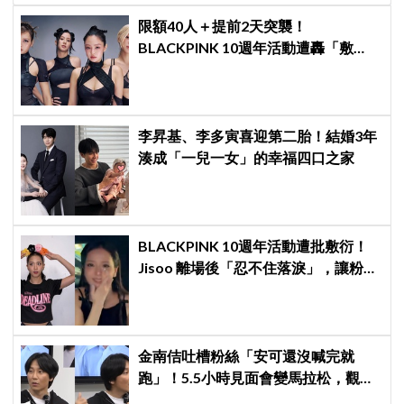
限額40人＋提前2天突襲！
BLACKPINK 10週年活動遭轟「敷
衍」，YG急證實：4人確定完全體出
席
李昇基、李多寅喜迎第二胎！結婚3年
湊成「一兒一女」的幸福四口之家
BLACKPINK 10週年活動遭批敷衍！
Jisoo 離場後「忍不住落淚」，讓粉絲
看了好心疼
金南佶吐槽粉絲「安可還沒喊完就
跑」！5.5小時見面會變馬拉松，觀眾
崩潰：以為完場竟還有「第三部」？