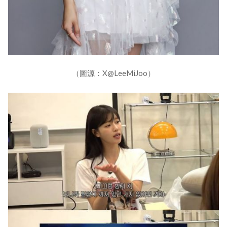
（圖源：X@LeeMiJoo）