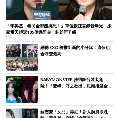
「李昇基、泰民全都能搞死！」車佳媛狂言錄音曝光，搬
家當天拒退105億保證金、糾紛再升級
明星
網傳 EXO 將推出新的小分隊！這個組
合呼聲最高
BABYMONSTER 雅譞舞台裝太危
險！「雙峰」呼之欲出，甩頭撥髮全
是護胸小動作！網：造型師出來謝罪
蘇志燮「女兒」爆紅！新人演員徐貹
旼「零作品」空降《金部長》，316萬