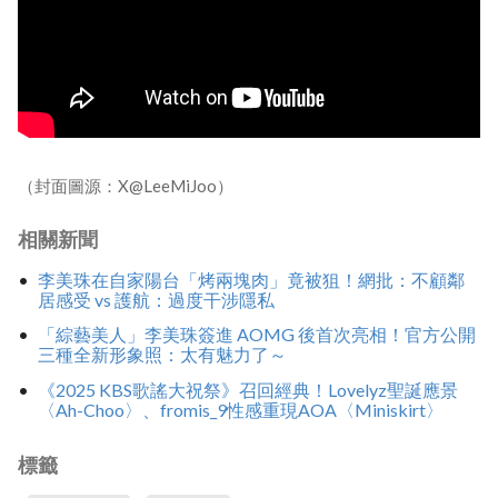
（封面圖源：X@LeeMiJoo）
相關新聞
李美珠在自家陽台「烤兩塊肉」竟被狙！網批：不顧鄰
居感受 vs 護航：過度干涉隱私
「綜藝美人」李美珠簽進 AOMG 後首次亮相！官方公開
三種全新形象照：太有魅力了～
《2025 KBS歌謠大祝祭》召回經典！Lovelyz聖誕應景
〈Ah-Choo〉、fromis_9性感重現AOA〈Miniskirt〉
標籤