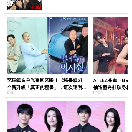
李瑞鎮＆金光奎回來啦！《秘書鎮2》
ATEEZ崔傘〈B
全新升級「真正的秘書」，這次連明星
袖造型秀壯碩身材 
綜藝
KPOP
私生活都包辦！8月28日首播
Shorts演算法