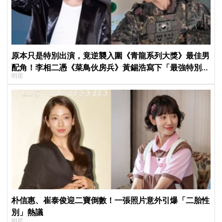
原本只是特別出演，竟逆襲入圍《青龍系列大獎》最佳男
配角！李相二憑《菜鳥伙房兵》黃錫浩寫下「最強特別出
明星
演」傳奇
朴信惠、崔泰俊迎二寶倒數！一張照片意外引爆「二胎性
別」熱議
明星