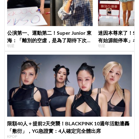
公演第一、運動第二！Super Junior 東
迷因本尊來了！S
海：「離別的空虛，是為了期待下次再
有始源能停車」名
明星
明星
見」
照片」，店家尖叫
不能脫粉了
限額40人＋提前2天突襲！BLACKPINK 10週年活動遭轟
「敷衍」，YG急證實：4人確定完全體出席
KPOP