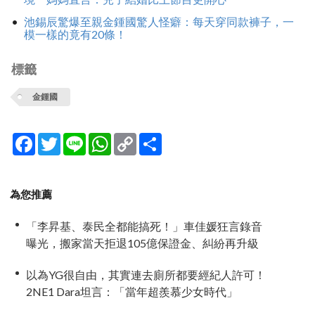
池錫辰驚爆至親金鍾國驚人怪癖：每天穿同款褲子，一
模一樣的竟有20條！
標籤
金鍾國
Facebook
Twitter
Line
WhatsApp
Copy
分
Link
享
為您推薦
「李昇基、泰民全都能搞死！」車佳媛狂言錄音
曝光，搬家當天拒退105億保證金、糾紛再升級
以為YG很自由，其實連去廁所都要經紀人許可！
2NE1 Dara坦言：「當年超羨慕少女時代」