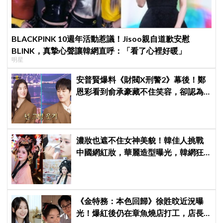
BLACKPINK 10週年活動惹議！Jisoo親自道歉安慰
BLINK，真摯心聲讓韓網直呼：「看了心裡好暖」
明星
安普賢爆料《財閥X刑警2》幕後！鄭
恩彩看到俞承豪藏不住笑容，卻認為
安普賢只是「搞笑男」
濃妝也遮不住女神美貌！韓佳人挑戰
中國網紅妝，華麗造型曝光，韓網狂
讚：臉比妝還亮眼、太漂亮了
《金特務：本色回歸》徐貹旼近況曝
光！爆紅後仍在章魚燒店打工，店長