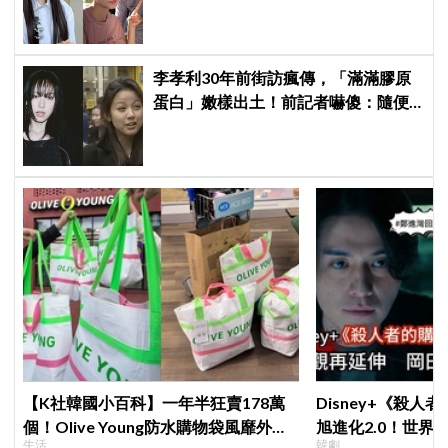
驚呼：「妳怎麼會在這裡？」
李孝利30年前街訪瘋傳，「滿滿膠原
蛋白」嫩樣出土！前記者嚇傻：隨便
選到傳奇
【K社韓國小百科】一年半狂賣178萬
Disney+《殺人
個！Olive Young防水購物袋風靡外國
旭進化2.0！世界
生活
韓劇