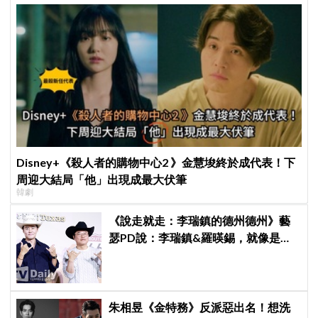
Disney+《殺人者的購物中心2 》金慧埈終於成代表！下
周迎大結局「他」出現成最大伏筆
韓劇
《說走就走：李瑞鎮的德州德州》藝
瑟PD說：李瑞鎮&羅暎錫，就像是浪
漫喜劇的男女主角一樣XD
朱相昱《金特務》反派惡出名！想洗