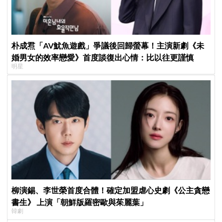
朴成焄「AV魷魚遊戲」爭議後回歸螢幕！主演新劇《未
婚男女的效率戀愛》首度談復出心情：比以往更謹慎
明星
柳演錫、李世榮首度合體！確定加盟虐心史劇《公主貪戀
書生》 上演「朝鮮版羅密歐與茱麗葉」
韓劇