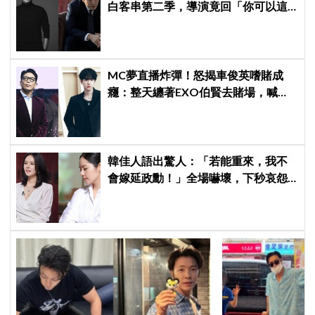
白客串第二季，導演竟回「你可以這
樣演.....」他秒喊：不要！
MC夢直播炸彈！怒揭車俊英嗜賭成
癮：整天纏著EXO伯賢去賭場，喊話
「伯賢啊，男人就是要會賭」
韓佳人語出驚人：「若能重來，我不
會嫁延政勳！」全場嚇壞，下秒哀怨
曝真實原因笑翻