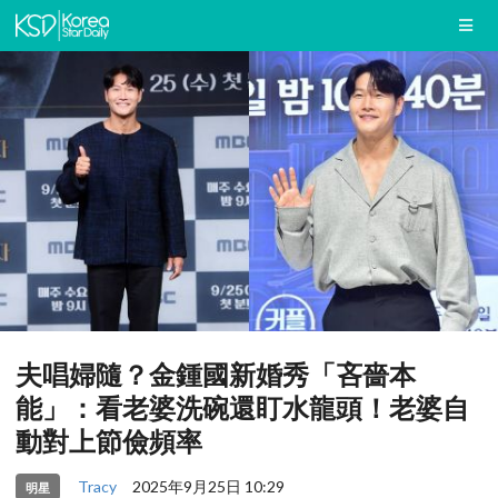
夫唱婦隨？金鍾國新婚秀「吝嗇本
能」：看老婆洗碗還盯水龍頭！老婆自
動對上節儉頻率
Tracy
2025年9月25日 10:29
明星