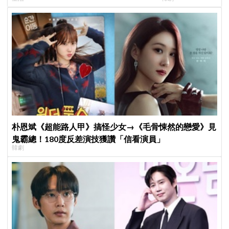
遊客，機場「人手一個」成新奇景
登場竟殺了「他」
朴恩斌《超能路人甲》搞怪少女→《毛骨悚然的戀愛》見
鬼霸總！180度反差演技獲讚「信看演員」
韓劇