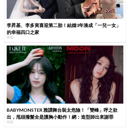
李昇基、李多寅喜迎第二胎！結婚3年湊成「一兒一女」
的幸福四口之家
明星
BABYMONSTER 雅譞舞台裝太危險！「雙峰」呼之欲
出，甩頭撥髮全是護胸小動作！網：造型師出來謝罪
明星