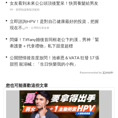
女友看到未來公公頭頂後驚呆！快買養髮給男友
PR・新聞熱議養髮洗髮精
立即諮詢HPV！是對自己健康最好的投資，把握
現在不...
PR・台灣癌症基金會
閃爆！Tiffany婚後首同框老公卞約漢，男神「緊
牽護妻＋代拿禮物」私下甜度超標
公開戀情後首度放閃！池睿恩＆VATA 狂發 17 張
甜照 寵溺喊：「生日快樂我的小狗」
Recommended by
您也可能喜歡這些文章