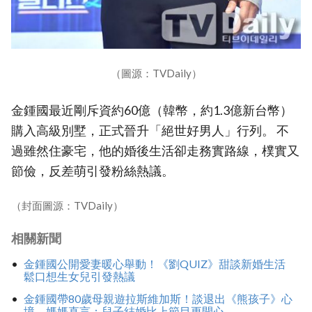
（圖源：TVDaily）
金鍾國最近剛斥資約60億（韓幣，約1.3億新台幣）
購入高級別墅，正式晉升「絕世好男人」行列。 不
過雖然住豪宅，他的婚後生活卻走務實路線，樸實又
節儉，反差萌引發粉絲熱議。
（封面圖源：TVDaily）
相關新聞
金鍾國公開愛妻暖心舉動！《劉QUIZ》甜談新婚生活
鬆口想生女兒引發熱議
金鍾國帶80歲母親遊拉斯維加斯！談退出《熊孩子》心
境 媽媽直言：兒子結婚比上節目更開心