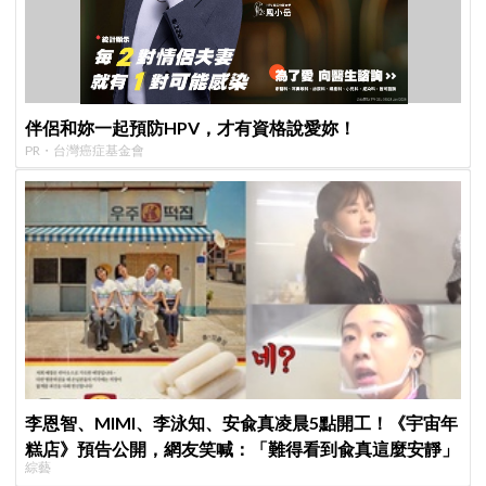
伴侶和妳一起預防HPV，才有資格說愛妳！
PR・台灣癌症基金會
李恩智、MIMI、李泳知、安兪真凌晨5點開工！《宇宙年
糕店》預告公開，網友笑喊：「難得看到兪真這麼安靜」
綜藝