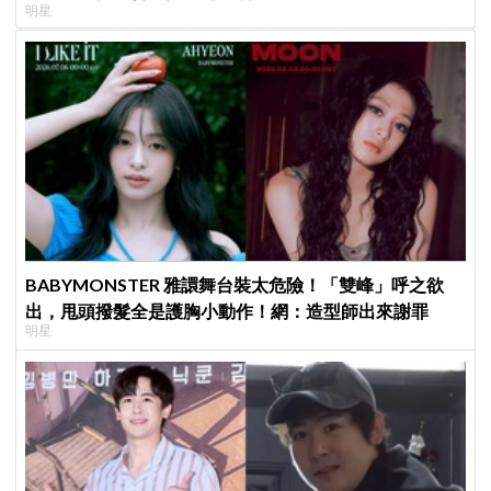
明星
BABYMONSTER 雅譞舞台裝太危險！「雙峰」呼之欲
出，甩頭撥髮全是護胸小動作！網：造型師出來謝罪
明星