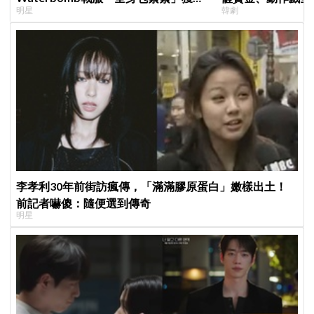
明星
韓劇
評，逆向操作炸翻全場：根本福音戰士
超越第一季
李孝利30年前街訪瘋傳，「滿滿膠原蛋白」嫩樣出土！
前記者嚇傻：隨便選到傳奇
明星