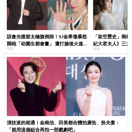
誤會光復節太極旗倒掛！SJ金希澈暴怒
「架空歷史」兩樣
開砲「幼園生都會畫」 遭打臉後火速道
紀大君夫人》三大
明星
韓劇
歉：是我蠢
觀、女性敘事全垮
頭》諷刺到位
演技派的相遇！金南佶、田美都合體拍廣告、扮夫妻：
「就用這個組合再拍一部戲劇吧」