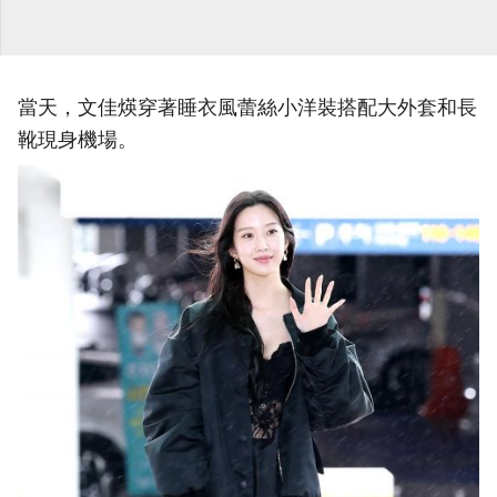
當天，文佳煐穿著睡衣風蕾絲小洋裝搭配大外套和長
靴現身機場。