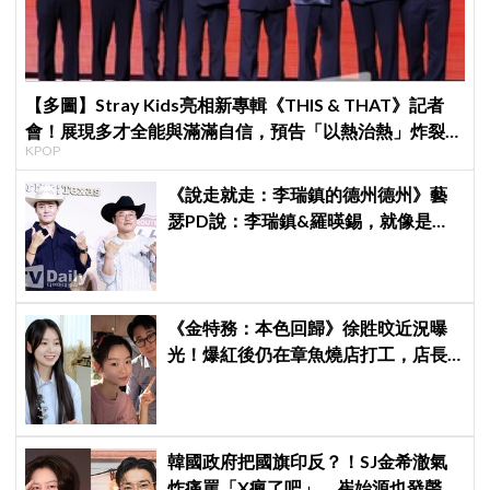
【多圖】Stray Kids亮相新專輯《THIS & THAT》記者
會！展現多才全能與滿滿自信，預告「以熱治熱」炸裂夏
KPOP
日音樂圈
《說走就走：李瑞鎮的德州德州》藝
瑟PD說：李瑞鎮&羅暎錫，就像是浪
漫喜劇的男女主角一樣XD
《金特務：本色回歸》徐貹旼近況曝
光！爆紅後仍在章魚燒店打工，店長
驚呼：「妳怎麼會在這裡？」
韓國政府把國旗印反？！SJ金希澈氣
炸痛罵「X瘋了吧」，崔始源也發聲挺