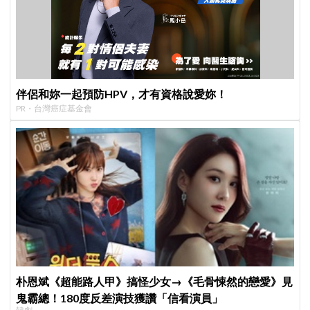
伴侶和妳一起預防HPV，才有資格說愛妳！
PR・台灣癌症基金會
朴恩斌《超能路人甲》搞怪少女→《毛骨悚然的戀愛》見
鬼霸總！180度反差演技獲讚「信看演員」