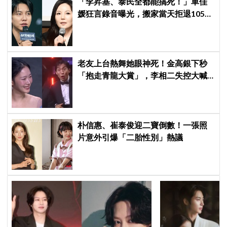
「李昇基、泰民全都能搞死！」車佳
媛狂言錄音曝光，搬家當天拒退105億
保證金、糾紛再升級
老友上台熱舞她眼神死！金高銀下秒
「抱走青龍大賞」，李相二失控大喊
「呀！」真情流露網笑翻
朴信惠、崔泰俊迎二寶倒數！一張照
片意外引爆「二胎性別」熱議