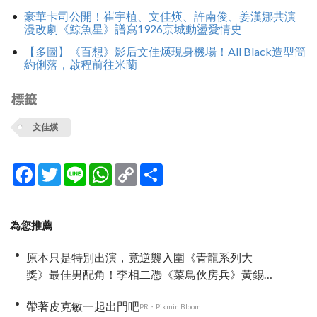
豪華卡司公開！崔宇植、文佳煐、許南俊、姜漢娜共演
漫改劇《鯨魚星》譜寫1926京城動盪愛情史
【多圖】《百想》影后文佳煐現身機場！All Black造型簡
約俐落，啟程前往米蘭
標籤
文佳煐
Facebook
Twitter
Line
WhatsApp
Copy
分
Link
享
為您推薦
原本只是特別出演，竟逆襲入圍《青龍系列大
獎》最佳男配角！李相二憑《菜鳥伙房兵》黃錫
浩寫下「最強特別出演」傳奇
帶著皮克敏一起出門吧
PR・Pikmin Bloom