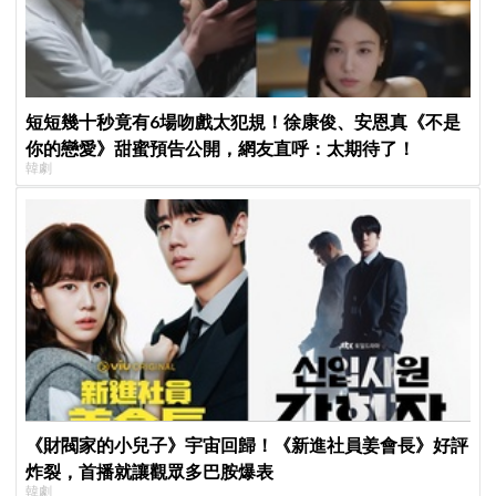
短短幾十秒竟有6場吻戲太犯規！徐康俊、安恩真《不是
你的戀愛》甜蜜預告公開，網友直呼：太期待了！
韓劇
《財閥家的小兒子》宇宙回歸！《新進社員姜會長》好評
炸裂，首播就讓觀眾多巴胺爆表
韓劇