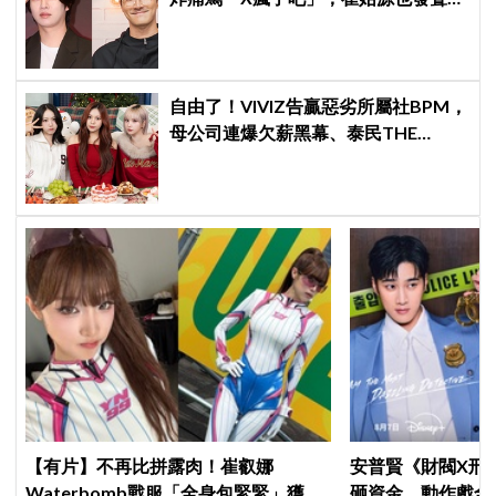
爆
自由了！VIVIZ告贏惡劣所屬社BPM，
母公司連爆欠薪黑幕、泰民THE
BOYZ李昇基集體逃亡
【有片】不再比拼露肉！崔叡娜
安普賢《財閥X刑
Waterbomb戰服「全身包緊緊」獲好
砸資金、動作戲全