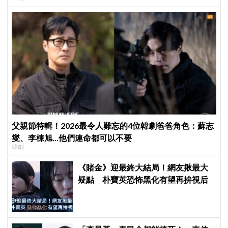
父親節特輯！2026最令人難忘的4位韓劇爸爸角色：蘇志
燮、李棟旭...他們連命都可以不要
韓劇
《賭金》迎最終大結局！網友揪最大
疑點 朴寶英恐怖黑化有望再拚視后