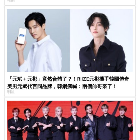
韓劇
「元斌＋元彬」竟然合體了？！RIIZE元彬攜手韓國傳奇
美男元斌代言同品牌，韓網瘋喊：兩個帥哥來了！
明星