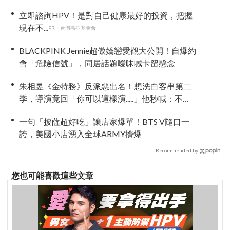
立即諮詢HPV！是對自己健康最好的投資，把握
現在不...
PR・台灣癌症基金會
BLACKPINK Jennie超傲嬌戀愛觀大公開！自爆約
會「危險信號」，同居話題曖昧喊卡留懸念
朱相昱《金特務》反派惡出名！想洗白客串第二
季，導演竟回「你可以這樣演.....」他秒喊：不
要！
一句「披薩超好吃」讓店家爆單！BTS V隨口一
誇，美國小店湧入全球ARMY擠爆
Recommended by
您也可能喜歡這些文章