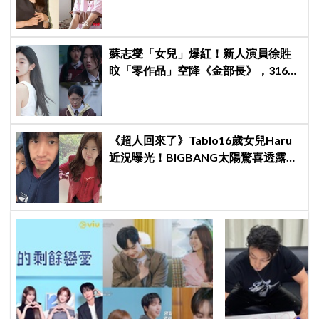
蘇志燮「女兒」爆紅！新人演員徐貹
旼「零作品」空降《金部長》，316萬
舊片被挖出網驚呆：星味藏不住！
《超人回來了》Tablo16歲女兒Haru
近況曝光！BIGBANG太陽驚喜透露：
她長高超多，嚇我一跳