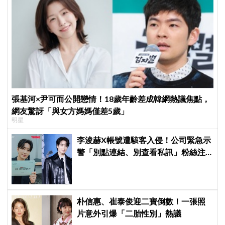
張基河×尹可而公開戀情！18歲年齡差成韓網熱議焦點，
網友驚訝「與女方媽媽僅差5歲」
明星
李浚赫X帳號遭駭客入侵！公司緊急示
警「別點連結、別查看私訊」粉絲注
意了
朴信惠、崔泰俊迎二寶倒數！一張照
片意外引爆「二胎性別」熱議