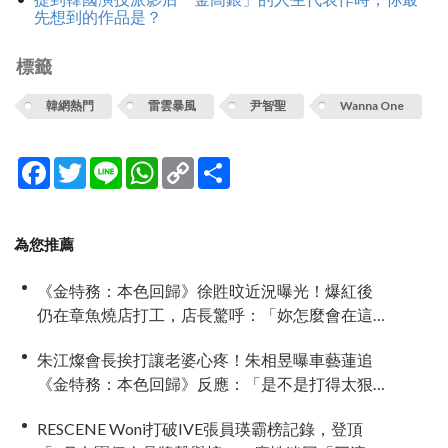
先想到的作品是？
標籤
韓網熱門
雷雲暴風
尹智聖
Wanna One
Facebook
Twitter
Line
WhatsApp
Copy
分
Link
享
為您推薦
《金特務：本色回歸》徐貹旼近況曝光！爆紅後
仍在章魚燒店打工，店長驚呼：「妳怎麼會在這
裡？」
朱江燦會長挨打讓老婆心疼！朱相昱曝車藝蓮追
《金特務：本色回歸》反應：「是不是打得太狠
了？」
RESCENE Woni打破IVE張員瑛霸榜記錄，登頂