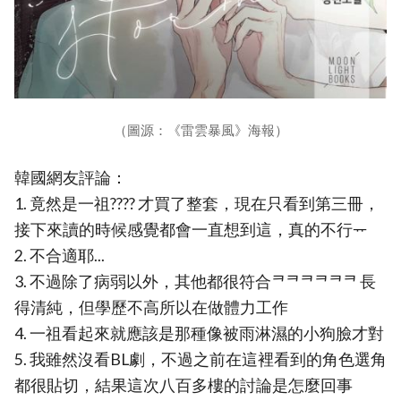
（圖源：《雷雲暴風》海報）
韓國網友評論：
1. 竟然是一祖???? 才買了整套，現在只看到第三冊，
接下來讀的時候感覺都會一直想到這，真的不行ᅲ
2. 不合適耶...
3. 不過除了病弱以外，其他都很符合ᄏᄏᄏᄏᄏᄏ 長
得清純，但學歷不高所以在做體力工作
4. 一祖看起來就應該是那種像被雨淋濕的小狗臉才對
5. 我雖然沒看BL劇，不過之前在這裡看到的角色選角
都很貼切，結果這次八百多樓的討論是怎麼回事