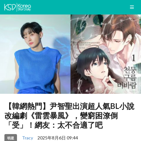
【韓網熱門】尹智聖出演超人氣BL小說
改編劇《雷雲暴風》，變窮困潦倒
「受」！網友：太不合適了吧
Tracy
2025年8月6日 09:44
明星