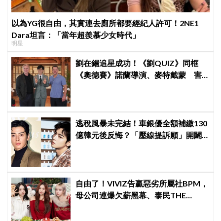
以為YG很自由，其實連去廁所都要經紀人許可！2NE1
Dara坦言：「當年超羨慕少女時代」
明星
劉在錫追星成功！《劉QUIZ》同框
《奧德賽》諾蘭導演、麥特戴蒙 害
羞比YA幸福笑容藏不住
逃稅風暴未完結！車銀優全額補繳130
億韓元後反悔？「壓線提訴願」開闢
稅務第二戰場
自由了！VIVIZ告贏惡劣所屬社BPM，
母公司連爆欠薪黑幕、泰民THE
BOYZ李昇基集體逃亡