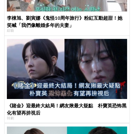
李棟旭、劉寅娜《鬼怪10周年旅行》粉紅互動超甜！她
笑喊「我們像離婚多年的夫妻」
綜藝
《賭金》迎最終大結局！網友揪最大疑點 朴寶英恐怖黑
化有望再拚視后
韓劇