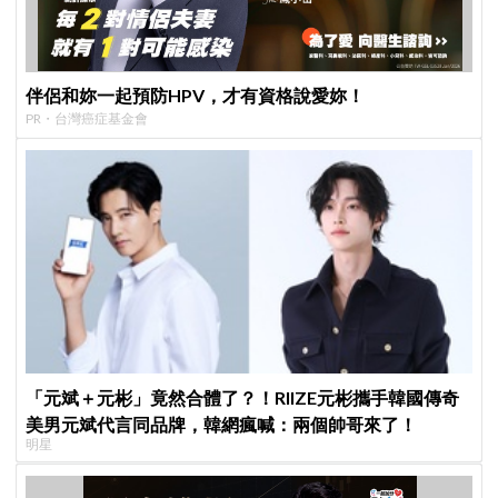
伴侶和妳一起預防HPV，才有資格說愛妳！
PR・台灣癌症基金會
「元斌＋元彬」竟然合體了？！RIIZE元彬攜手韓國傳奇
美男元斌代言同品牌，韓網瘋喊：兩個帥哥來了！
明星