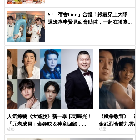
SJ「宿舍Line」合體！銀赫穿上大隊
週邊為圭賢見面會助陣，一起在後臺
開箱神童送上的相機「差點閃瞎眼」
人氣綜藝《大逃脫》新一季卡司曝光！
《鐵拳教育》「羅
「元老成員」金鍾旼＆神童回歸，
金武烈合體九雲高
綜藝
明星
SEVENTEEN 勝寛驚喜加盟，姜鎬童缺
嚇壞反應笑翻劇迷
席成最大焦點