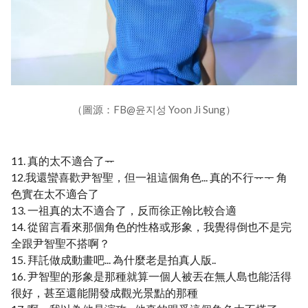
（圖源：FB@윤지성 Yoon Ji Sung）
11. 真的太不適合了ᅲ
12.我還蠻喜歡尹智聖，但一祖這個角色... 真的不行ᅲᅮ 角
色實在太不適合了
13. 一祖真的太不適合了，反而徐正翰比較合適
14. 從留言看來那個角色的性格或形象，我覺得倒也不是完
全跟尹智聖不搭啊？
15. 拜託做成動畫吧... 為什麼老是拍真人版..
16. 尹智聖的形象是那種就算一個人被丟在無人島也能活得
很好，甚至還能開發成觀光景點的那種