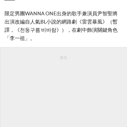
限定男團WANNA ONE出身的歌手兼演員尹智聖將
出演改編自人氣BL小說的網路劇《雷雲暴風》（暫
譯，《천둥구름 비바람》），在劇中飾演關鍵角色
「李一祖」。
廣告