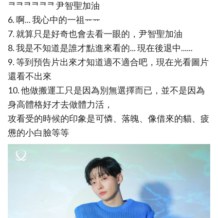
ᄏᄏᄏᄏᄏᄏ 尹智聖加油
6. 啊... 我心中的一祖ᅲᅲ
7. 就算只是好奇也會去看一眼的，尹智聖加油
8. 我是不知道是誰才點進來看的... 現在後退中......
9. 等到預告片出來才知道適不適合吧，現在光看圖片
還看不出來
10. 他做搬運工只是因為別無選擇而已，並不是因為
身高體格好才去做體力活，
攻看受的時候的印象是可憐、落魄、像借來的貓、疲
憊的小白臉等等