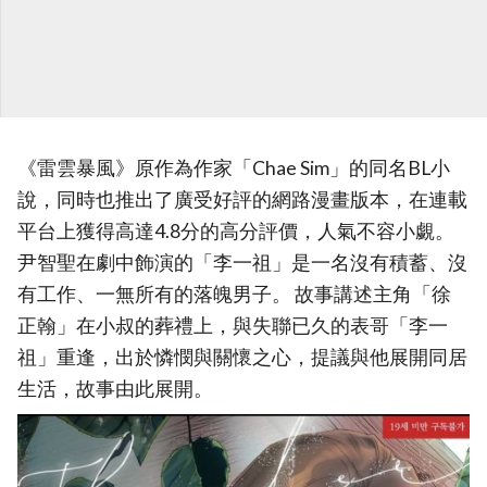
《雷雲暴風》原作為作家「Chae Sim」的同名BL小
說，同時也推出了廣受好評的網路漫畫版本，在連載
平台上獲得高達4.8分的高分評價，人氣不容小覷。
尹智聖在劇中飾演的「李一祖」是一名沒有積蓄、沒
有工作、一無所有的落魄男子。 故事講述主角「徐
正翰」在小叔的葬禮上，與失聯已久的表哥「李一
祖」重逢，出於憐憫與關懷之心，提議與他展開同居
生活，故事由此展開。