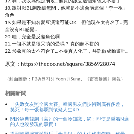
17. 啊，我以為他是演攻... 他真的跟受這個角色太不搭了
18. 跟討厭BL劇改編無關，他就是不適合演這個「李一祖」
角色
19. 如果是不知名愛豆演還可能OK，但他現在太有名了... 完
全沒有BL感覺...
20. 哇，完全是反差角色啊
21. 一祖不就是很呆萌的受嗎？ 真的超不搭的
22. 形象真的太不符合了... 不要真人化了，拜託做成動畫吧...
原文：https://theqoo.net/square/3856928074
（封面圖源：FB@윤지성 Yoon Ji Sung、《雷雲暴風》海報）
相關新聞
「失敗女友照全國大賽」韓國男友們技術到底有多差，
笑死！每一張都爛到懷疑人生XD
關於經典韓劇《宮》的一個冷知識，網：即使是重溫N遍
的人也沒發現的事實！
提到韓國演技派影后「金高銀」的人生代表作時，你最