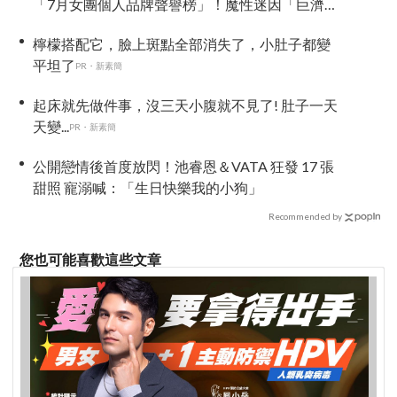
「7月女團個人品牌聲譽榜」！魔性迷因「巨濟呀
吼」全網瘋傳、逆襲Melon第一
檸檬搭配它，臉上斑點全部消失了，小肚子都變
平坦了
PR・新素簡
起床就先做件事，沒三天小腹就不見了! 肚子一天
天變...
PR・新素簡
公開戀情後首度放閃！池睿恩＆VATA 狂發 17 張
甜照 寵溺喊：「生日快樂我的小狗」
Recommended by
您也可能喜歡這些文章