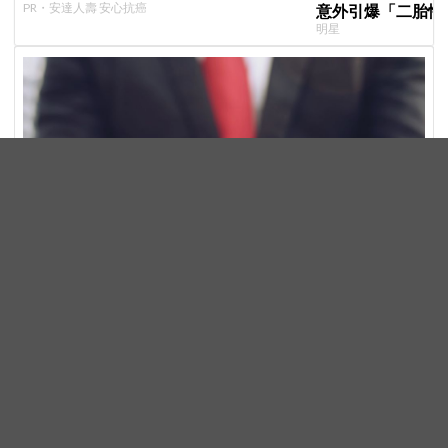
PR・安達人壽 安心抗癌
意外引爆「二胎性
明星
一分鐘試算，終身醫療險保費
PR・安達人壽 新終身醫靠