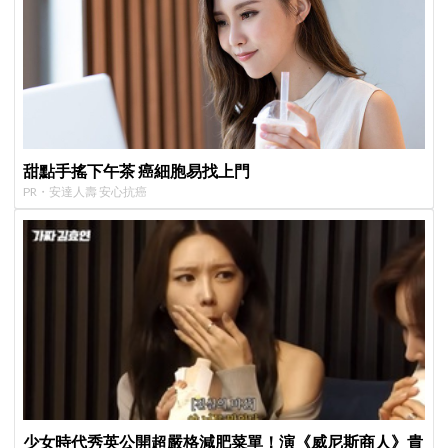
甜點手搖下午茶 癌細胞易找上門
PR・安達人壽 安心抗癌
少女時代秀英公開超嚴格減肥菜單！演《威尼斯商人》貴