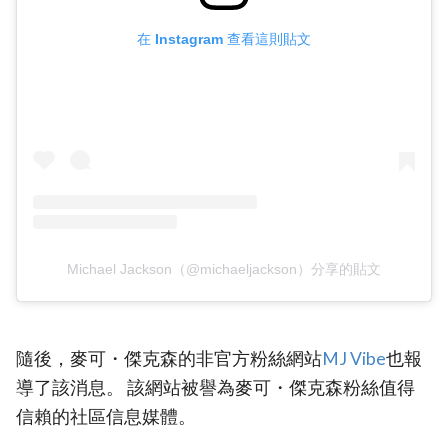
在 Instagram 查看這則貼文
Michael Jackson（@michaeljackson）分享的貼文
隨後，麥可・傑克森的非官方粉絲網站
MJ Vibe
也報
導了該消息。 該網站被譽為麥可・傑克森粉絲值得
信賴的社區信息媒體。