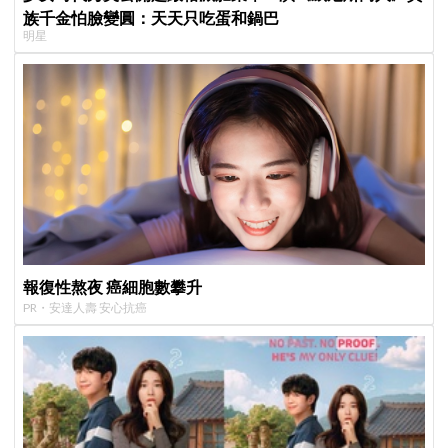
族千金怕臉變圓：天天只吃蛋和鍋巴
明星
報復性熬夜 癌細胞數攀升
PR・安達人壽 安心抗癌