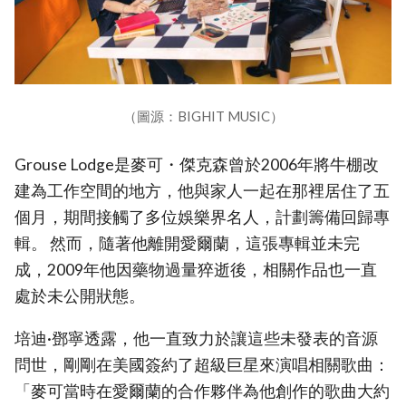
（圖源：BIGHIT MUSIC）
Grouse Lodge是麥可・傑克森曾於2006年將牛棚改
建為工作空間的地方，他與家人一起在那裡居住了五
個月，期間接觸了多位娛樂界名人，計劃籌備回歸專
輯。 然而，隨著他離開愛爾蘭，這張專輯並未完
成，2009年他因藥物過量猝逝後，相關作品也一直
處於未公開狀態。
培迪·鄧寧透露，他一直致力於讓這些未發表的音源
問世，剛剛在美國簽約了超級巨星來演唱相關歌曲：
「麥可當時在愛爾蘭的合作夥伴為他創作的歌曲大約