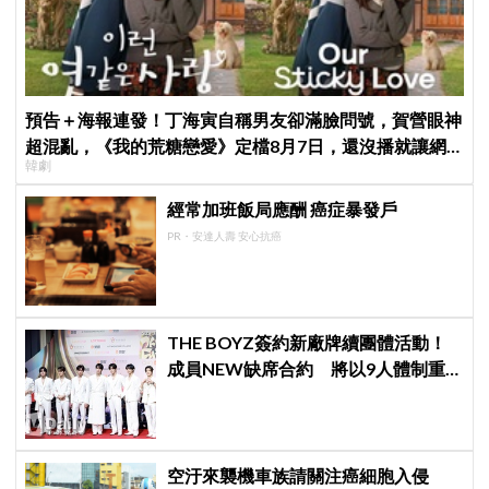
預告＋海報連發！丁海寅自稱男友卻滿臉問號，賀營眼神
超混亂，《我的荒糖戀愛》定檔8月7日，還沒播就讓網
韓劇
友瘋猜結局
經常加班飯局應酬 癌症暴發戶
PR・安達人壽 安心抗癌
THE BOYZ簽約新廠牌續團體活動！
成員NEW缺席合約 將以9人體制重
啟新篇章
空汙來襲機車族請關注癌細胞入侵