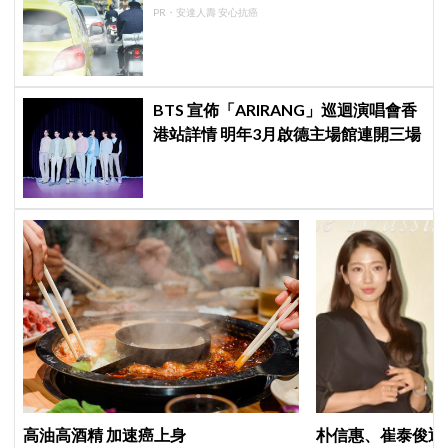
PR・安達人壽 安心抗癌
BTS 宣佈「ARIRANG」巡迴演唱會香
港站詳情 明年3月啟德主場館連開三場
高油高酒精 加速癌上身
朴信惠、崔泰俊迎