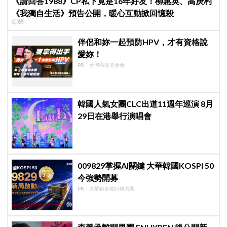
《請回答1988》CP私下竟是16年好友！柳惠英、高庚杓
《我獨自生活》預告公開，暖心互動掀回憶殺
綜藝
伴侶和妳一起預防HPV，才有資格說
愛妳！
PR・台灣癌症基金會
韓國人氣女團CLC出道11週年巡演 8月
29日在港舉行演唱會
009829掌握AI關鍵 大華韓國KOSPI 50
今強勢開募
PR・大華銀全能行銷方案