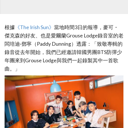
根據
《The Irish Sun》
當地時間3日的報導，麥可・
傑克森的好友、也是愛爾蘭Grouse Lodge錄音室的老
闆培迪·鄧寧（Paddy Dunning）透露：「致敬專輯的
錄音從去年開始，我們已經邀請韓國男團BTS防彈少
年團來到Grouse Lodge與我們一起錄製其中一首歌
曲。」