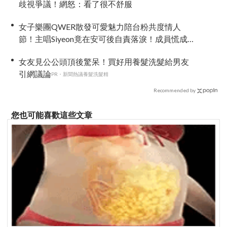
歧視爭議！網怒：看了很不舒服
女子樂團QWER散發可愛魅力陪台粉共度情人
節！主唱Siyeon竟在安可後自責落淚！成員慌成一
團~
女友見公公頭頂後驚呆！買好用養髮洗髮給男友
引網議論
PR・新聞熱議養髮洗髮精
Recommended by
您也可能喜歡這些文章