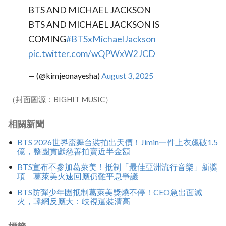
BTS AND MICHAEL JACKSON
BTS AND MICHAEL JACKSON IS
COMING
#BTSxMichaelJackson
pic.twitter.com/wQPWxW2JCD
— (@kimjeonayesha)
August 3, 2025
（封面圖源：BIGHIT MUSIC）
相關新聞
BTS 2026世界盃舞台裝拍出天價！Jimin一件上衣飆破1.5
億，整團貢獻慈善拍賣近半金額
BTS宣布不參加葛萊美！抵制「最佳亞洲流行音樂」新獎
項 葛萊美火速回應仍難平息爭議
BTS防彈少年團抵制葛萊美獎燒不停！CEO急出面滅
火，韓網反應大：歧視還裝清高