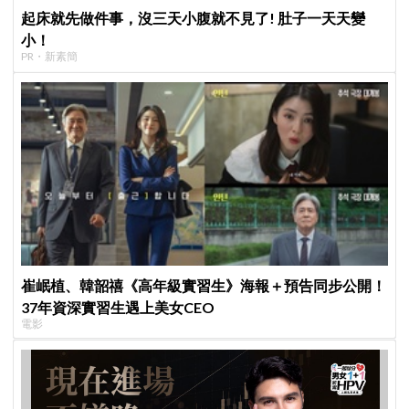
起床就先做件事，沒三天小腹就不見了! 肚子一天天變
小！
PR・新素簡
崔岷植、韓韶禧《高年級實習生》海報＋預告同步公開！
37年資深實習生遇上美女CEO
電影