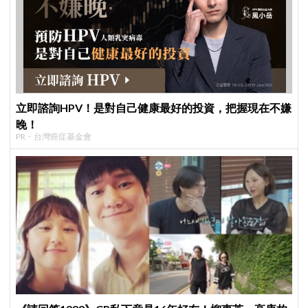
立即諮詢HPV！是對自己健康最好的投資，把握現在不嫌
晚！
PR・台灣癌症基金會