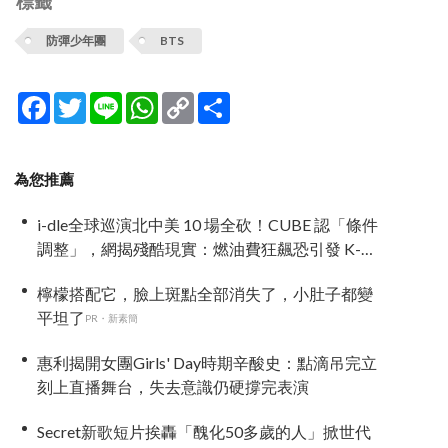
標籤
防彈少年團
BTS
Facebook
Twitter
Line
WhatsApp
Copy
分
Link
享
為您推薦
i-dle全球巡演北中美 10 場全砍！CUBE 認「條件
調整」，網揭殘酷現實：燃油費狂飆恐引發 K-
Pop 棄美潮？
檸檬搭配它，臉上斑點全部消失了，小肚子都變
平坦了
PR・新素簡
惠利揭開女團Girls' Day時期辛酸史：點滴吊完立
刻上直播舞台，失去意識仍硬撐完表演
Secret新歌短片挨轟「醜化50多歲的人」掀世代