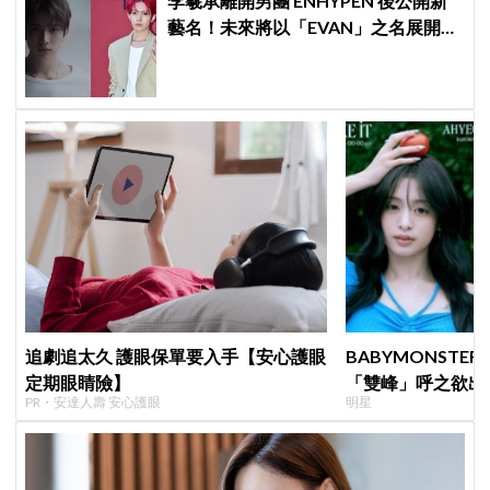
李羲承離開男團 ENHYPEN 後公開新
藝名！未來將以「EVAN」之名展開
solo 活動
追劇追太久 護眼保單要入手【安心護眼
BABYMONSTE
定期眼睛險】
「雙峰」呼之欲出
PR・安達人壽 安心護眼
明星
小動作！網：造型