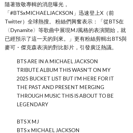
隨著致敬專輯的消息曝光，
「#BTSxMICHAELJACKSON」迅速登上X（前
Twitter）全球熱搜。 粉絲們興奮表示：「從BTS在
〈Dynamite〉等歌曲中展現MJ風格的表演開始，就
已經預示了這一天的到來。」更有粉絲剪輯出BTS與
麥可・傑克森表演的對比影片，引發廣泛熱議。
BTS ARE IN A MICHAEL JACKSON
TRIBUTE ALBUM THIS WASN’T ON MY
2025 BUCKET LIST BUT I’M HERE FOR IT
THE PAST AND PRESENT MERGING
THROUGH MUSIC THIS IS ABOUT TO BE
LEGENDARY
BTS X MJ
BTS x MICHAEL JACKSON