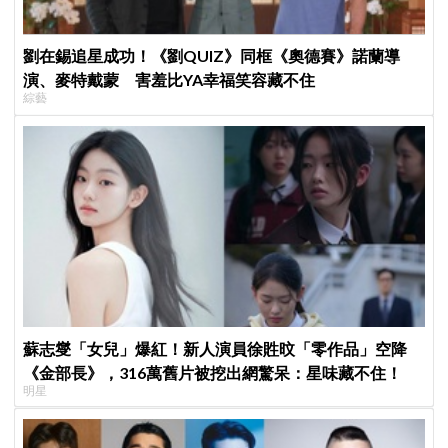
劉在錫追星成功！《劉QUIZ》同框《奧德賽》諾蘭導
演、麥特戴蒙 害羞比YA幸福笑容藏不住
綜藝
蘇志燮「女兒」爆紅！新人演員徐貹旼「零作品」空降
《金部長》，316萬舊片被挖出網驚呆：星味藏不住！
明星