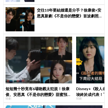
交往10年要結婚還是分手？徐康俊×安
恩真新劇《不是你的戀愛》首波劇照
曝光，9月12日首播引期待
短短幾十秒竟有6場吻戲太犯規！徐康
Disney+《殺人
俊、安恩真《不是你的戀愛》甜蜜預告
埈終於成代表！下
韓劇
韓劇
公開，網友直呼：太期待了！
現成最大伏筆