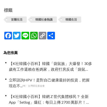
標籤
首爾生活
韓國社會熱議
韓國生活
Facebook
Twitter
Line
WhatsApp
Copy
分
Link
享
為您推薦
【K社韓國小百科】韓國「袋鼠族」大爆發！30多
歲有工作還賴在爸媽家，政府打房反成「袋鼠
族」推手
立即諮詢HPV！是對自己健康最好的投資，把握
現在不...
PR・台灣癌症基金會
【K社韓國小百科】韓網 Z 世代集體移民？ 全新
App「Setlog」爆紅：每日上傳 2700 萬影片！主