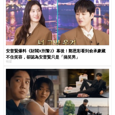
安普賢爆料《財閥X刑警2》幕後！鄭恩彩看到俞承豪藏
不住笑容，卻認為安普賢只是「搞笑男」
明星