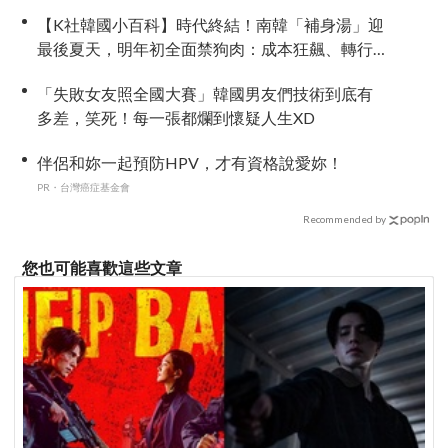
打「2秒超短 Vlog」逃離 IG 擺拍焦慮
【K社韓國小百科】時代終結！南韓「補身湯」迎
最後夏天，明年初全面禁狗肉：成本狂飆、轉行
補助淪杯水車薪
「失敗女友照全國大賽」韓國男友們技術到底有
多差，笑死！每一張都爛到懷疑人生XD
伴侶和妳一起預防HPV，才有資格說愛妳！
PR・台灣癌症基金會
Recommended by
您也可能喜歡這些文章