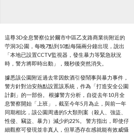
這尊3D全息警察位於爾市中區乙支路商業街附近的
苧洞3公園，每晚7點到10點每隔兩分鐘出現，說出
「本地已設置CCTV監視器，發生暴力等緊急狀況
時，警方將即時出動」，幾秒後突然消失。
據悉該公園附近過去常因飲酒引發鬧事與暴力事件，
警方針對治安熱點設置該系統，作為「打造安全公園
計劃」的一部份。 根據警方分析，自從去年10月全
息警察開始「上班」，截至今年5月為止，與前一年
同期相比，該公園周邊的5大類刑案（殺人、強盜、
性侵、竊盜、暴力）減少約22%。 警方指出，即使仔
細觀察可發現並非真人，但單憑存在感就能有效威懾