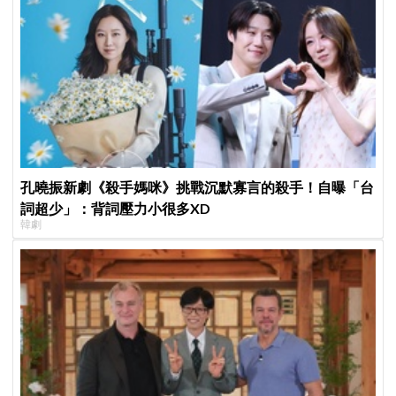
孔曉振新劇《殺手媽咪》挑戰沉默寡言的殺手！自曝「台
詞超少」：背詞壓力小很多XD
韓劇