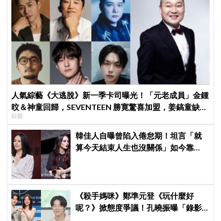
人氣綜藝《大逃脫》新一季卡司曝光！「元老成員」金鍾
旼＆神童回歸，SEVENTEEN 勝寛驚喜加盟，姜鎬童缺席
綜藝
成最大焦點
韓佳人自曝曾陷入倦怠期！坦言「就
算今天結束人生也沒關係」如今靠
YouTube重拾生活樂趣
《殺手媽咪》鄭準元登《玩什麼好
呢？》掀態度爭議！孔曉振曝「錄影
後真的吐了」心疼喊：沒能救你