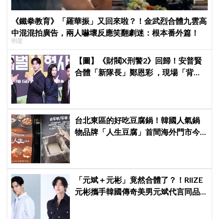
《鐵拳教育》「羅華振」又回來啦？！金武烈合體九雲高
中混混拍廣告，兩人嚇壞反應笑翻劇迷：根本番外篇！
明星
【圖】《財閥X刑警2》回歸！安普賢
合體「新隊長」鄭恩彩 ，現場「背靠
背比槍」霸氣爆棚
台北東區的好吃豆腐鍋！韓國人氣鍋
物品牌「人生豆腐」首間海外門市今
日正式開幕〜
「元斌＋元彬」竟然合體了？！RIIZE
元彬攜手韓國傳奇美男元斌代言同品
牌，韓網瘋喊：兩個帥哥來了！