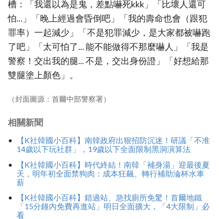
槽：「我還以為是鬼，差點嚇死kkk」「比壞人還可
怕...」「晚上經過會昏倒吧」「我的壽命也會（跟犯
罪率）一起減少」「不是犯罪減少，是大家都被嚇跑
了吧」「太可怕了... 能不能做得不那麼嚇人」「我是
警察！交出我的腿... 不是，交出身份證」「好想給那
雙腿塗上顏色」。
（封面圖源：首爾中部警察署）
相關新聞
【K社韓國小百科】南韓政府出狠招防沉迷！研議「不准
14歲以下玩社群」，19歲以下全面限制黑洞演算法
【K社韓國小百科】時代終結！南韓「補身湯」迎最後夏
天，明年初全面禁狗肉：成本狂飆、轉行補助淪杯水車
薪
【K社韓國小百科】錯過站、急找廁所免驚！首爾地鐵
「15分鐘內免費再進站」明日全面擴大，「4大限制」必
看