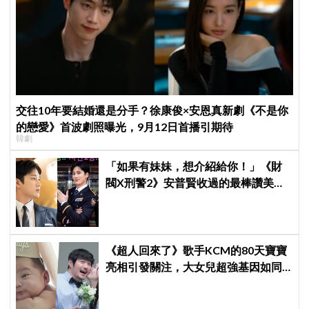
交往10年要結婚還是分手？徐康俊×安恩真新劇《不是你
的戀愛》首波劇照曝光，9月12日首播引期待
韓劇
「如果有妹妹，想介紹給你！」《財
閥X刑警2》安普賢收過的最棒讚美，
連哥哥們都認證的好品格～
《超人回來了》歌手KCM的80天寶寶
亮相引發關注，大女兒超強基因如同
偶像成員