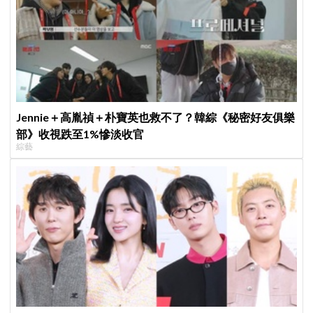
Jennie＋高胤禎＋朴寶英也救不了？韓綜《秘密好友俱樂
部》收視跌至1%慘淡收官
綜藝