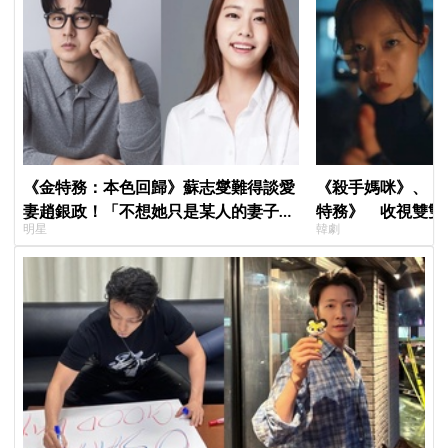
《金特務：本色回歸》蘇志燮難得談愛
《殺手媽咪》、《
妻趙銀政！「不想她只是某人的妻子」
特務》 收視雙雙
明星
韓劇
一句話展現滿滿尊重與愛
高！