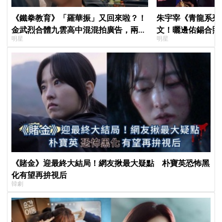
《鐵拳教育》「羅華振」又回來啦？！
朱宇宰《青龍系列
金武烈合體九雲高中混混拍廣告，兩人
文！曬邊佑錫合照
明星
明星
嚇壞反應笑翻劇迷：根本番外篇！
一起站上頒獎舞台
《賭金》迎最終大結局！網友揪最大疑點 朴寶英恐怖黑
化有望再拚視后
韓劇