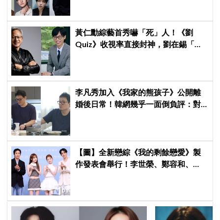
鎬童缺席成最大焦點
黃仁勳綜藝首秀嚇「死」人！《劉
Quiz》收視率直接封神，劉在錫「MC
冠軍」果然有料
李凡秀加入《我家的熊孩子》公開離
婚後日常！韓網幾乎一面倒負評：對
離婚男不感興趣、節目可以廢了
【圖】全新戀綜《我的剩餘戀愛》製
作發表會舉行！李世榮、鄭容和、
SEVENTEEN DK、崔叡娜組成主持陣
容