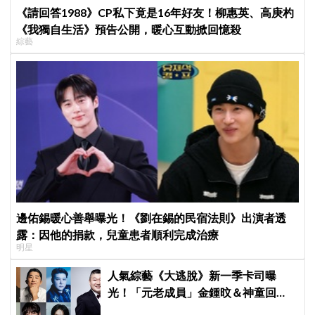
《請回答1988》CP私下竟是16年好友！柳惠英、高庚杓
《我獨自生活》預告公開，暖心互動掀回憶殺
綜藝
邊佑錫暖心善舉曝光！《劉在錫的民宿法則》出演者透
露：因他的捐款，兒童患者順利完成治療
明星
人氣綜藝《大逃脫》新一季卡司曝
光！「元老成員」金鍾旼＆神童回
歸，SEVENTEEN 勝寛驚喜加盟，姜