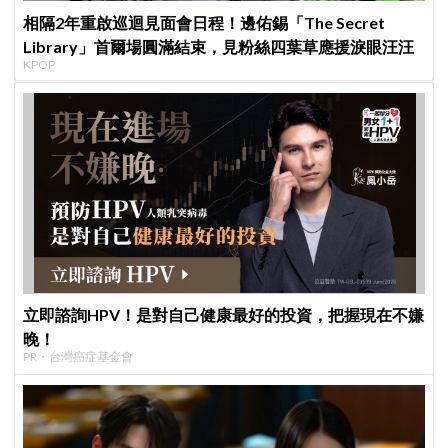
相隔2年重啟巡迴見面會日程！邊佑錫「The Secret
Library」首爾場圓滿結束，見粉絲四葉草應援淚眼汪汪
KPOP
立即諮詢HPV！是對自己健康最好的投資，把握現在不嫌
晚！
PR・台灣癌症基金會