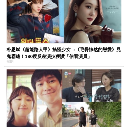
朴恩斌《超能路人甲》搞怪少女→《毛骨悚然的戀愛》見
鬼霸總！180度反差演技獲讚「信看演員」
韓劇