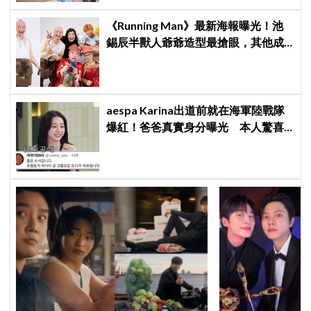
《Running Man》最新海報曝光！池
錫辰半獸人爺爺造型最搶眼，其他成
員搞怪造型觀眾笑翻
aespa Karina出道前就在海軍陸戰隊
爆紅！爸爸真實身分曝光 本人驚喜
又害羞