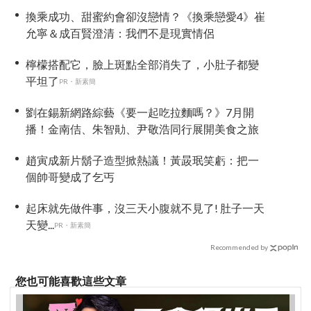
換乘成功、甜蜜約會卻沒戀情？《換乘戀愛4》崔
允寧＆成百賢澄清：我們不是現實情侶
檸檬搭配它，臉上斑點全部消失了，小肚子都變
平坦了
PR・新素簡
劉在錫新網路綜藝《要一起吃拉麵嗎？》7月開
播！金南佶、朱智勛、尹敬浩同行展開美食之旅
趙寅成新片鬍子造型掀熱議！黃晸珉笑虧：把一
個帥哥變成了乞丐
起床就先做件事，沒三天小腹就不見了! 肚子一天
天變...
PR・新素簡
Recommended by
您也可能喜歡這些文章