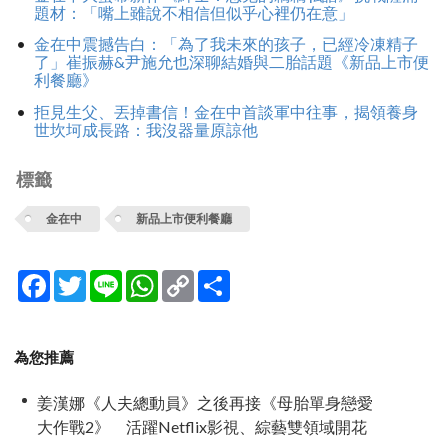
題材：「嘴上雖說不相信但似乎心裡仍在意」
金在中震撼告白：「為了我未來的孩子，已經冷凍精子
了」崔振赫&尹施允也深聊結婚與二胎話題《新品上市便
利餐廳》
拒見生父、丟掉書信！金在中首談軍中往事，揭領養身
世坎坷成長路：我沒器量原諒他
標籤
金在中
新品上市便利餐廳
Facebook
Twitter
Line
WhatsApp
Copy
分
Link
享
為您推薦
姜漢娜《人夫總動員》之後再接《母胎單身戀愛
大作戰2》 活躍Netflix影視、綜藝雙領域開花