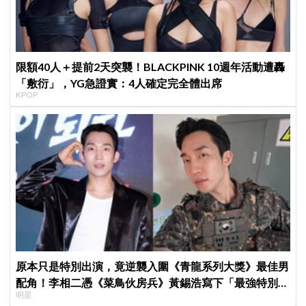
限額40人＋提前2天突襲！BLACKPINK 10週年活動遭轟
「敷衍」，YG急證實：4人確定完全體出席
KPOP
原本只是特別出演，竟逆襲入圍《青龍系列大獎》最佳男
配角！李相二憑《菜鳥伙房兵》黃錫浩寫下「最強特別出
明星
演」傳奇