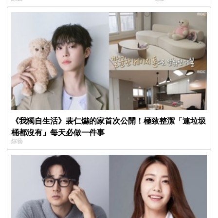
比YA幸福笑容藏不住
美女CEO
《我獨自生活》裴仁爀的家首次公開！極致整潔「連垃圾
桶都沒有」每天必做一件事
綜藝