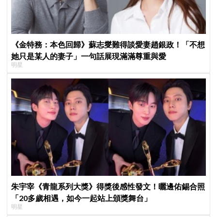
《金特務：本色回歸》蘇志燮難得談愛妻趙銀政！「不想
她只是某人的妻子」一句話展現滿滿尊重與愛
明星
朱宇宰《青龍系列大獎》得獎後感性發文！曬邊佑錫合照
「20多歲相遇，如今一起站上頒獎舞台」
明星