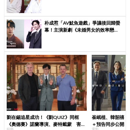
曝真實原因笑翻
朴成焄「AV魷魚遊戲」爭議後回歸螢
幕！主演新劇《未婚男女的效率戀
愛》首度談復出心情：比以往更謹慎
劉在錫追星成功！《劉QUIZ》同框
崔岷植、韓韶禧《
《奧德賽》諾蘭導演、麥特戴蒙 害羞
＋預告同步公開！
綜藝
電影