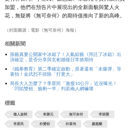
加盟，他們在預告片中展現出的全新面貌與驚人火
花，無疑將《無可奈何》的期待值推向了新的高峰。
（封面圖源：電影《無可奈何》海報）
相關新聞
孫藝真要公開家中冰箱了！人氣綜藝《拜託了冰箱》出
演確定，是否分享與玄彬婚後日常掀期待
《鐵拳教育》第二季確定啟動，原著還有「未爆彈」等
著拍！金武烈不排除「打更大」
局長大人怎麼了？李星民「激瘦10公斤」近況曝光！
「凹陷雙頰、臉剩一半」判若兩人網嚇壞
標籤
徵人啟弒
車勝元
無可奈何
李炳憲
李星民
朴贊郁
朴喜洵
廉惠蘭