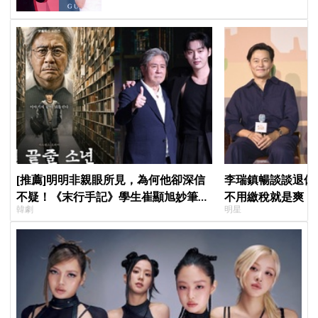
[推薦]明明非親眼所見，為何他卻深信
李瑞鎮暢談談退休
不疑！《末行手記》學生崔顯旭妙筆生
不用繳稅就是爽
韓劇
明星
花讓老師崔岷植一步步深陷