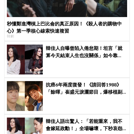
秒懂鄭進灣槓上巴比侖的真正原因！《殺人者的購物中
心》第一季核心線索快速複習
韓劇
韓佳人自曝曾陷入倦怠期！坦言「就
算今天結束人生也沒關係」如今靠
YouTube重拾生活樂趣
抗癌6年兩度復發！《請回答1988》
「餘暉」崔盛元淚灑節目，爆移植副
作用：指甲龜裂、呼吸喘
韓佳人語出驚人：「若能重來，我不
會嫁延政勳！」全場嚇壞，下秒哀怨