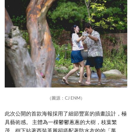
（圖源：CJ ENM）
此次公開的首款海報採用了細節豐富的插畫設計，極
具藝術感。 主體為一棵鬱鬱蔥蔥的大樹，枝葉繁
茂，樹下站著西裝革履卻搭配著防水衣的的「萬