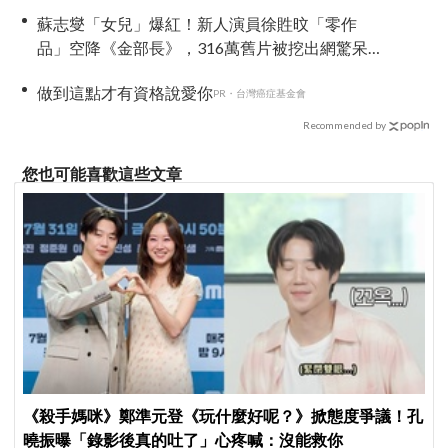
蘇志燮「女兒」爆紅！新人演員徐貹旼「零作
品」空降《金部長》，316萬舊片被挖出網驚呆：
星味藏不住！
做到這點才有資格說愛你
PR・台灣癌症基金會
Recommended by
您也可能喜歡這些文章
《殺手媽咪》鄭準元登《玩什麼好呢？》掀態度爭議！孔
曉振曝「錄影後真的吐了」心疼喊：沒能救你