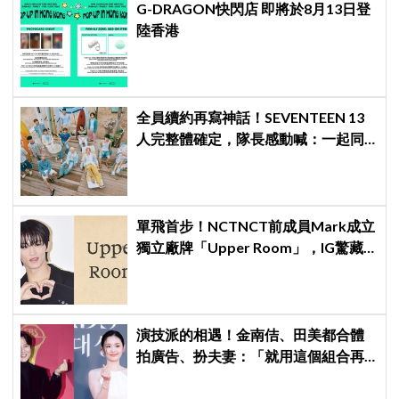
G-DRAGON快閃店 即將於8月13日登
陸香港
全員續約再寫神話！SEVENTEEN 13
人完整體確定，隊長感動喊：一起同
船向前衝
單飛首步！NCTNCT前成員Mark成立
獨立廠牌「Upper Room」，IG驚藏
聖經暗號
演技派的相遇！金南佶、田美都合體
拍廣告、扮夫妻：「就用這個組合再
拍一部戲劇吧」