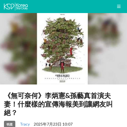
《無可奈何》李炳憲&孫藝真首演夫
妻！什麼樣的宣傳海報美到讓網友叫
絕？
Tracy
2025年7月23日 10:07
明星