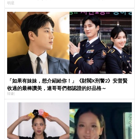
明星
「如果有妹妹，想介紹給你！」《財閥X刑警2》安普賢
收過的最棒讚美，連哥哥們都認證的好品格～
韓劇