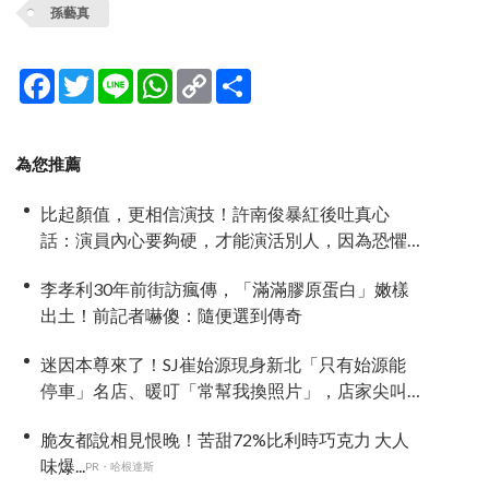
孫藝真
Facebook
Twitter
Line
WhatsApp
Copy
分
Link
享
為您推薦
比起顏值，更相信演技！許南俊暴紅後吐真心
話：演員內心要夠硬，才能演活別人，因為恐懼
讓我更專注
李孝利30年前街訪瘋傳，「滿滿膠原蛋白」嫩樣
出土！前記者嚇傻：隨便選到傳奇
迷因本尊來了！SJ崔始源現身新北「只有始源能
停車」名店、暖叮「常幫我換照片」，店家尖叫
合照網笑翻：這輩子不能脫粉了
脆友都說相見恨晚！苦甜72%比利時巧克力 大人
味爆...
PR・哈根達斯