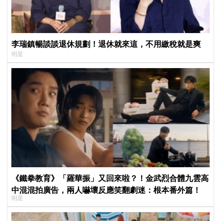
李瑞鎮暢談談退休規劃！退休就來這，不用繳稅就是爽
明星
《鐵拳教育》「羅華振」又回來啦？！金武烈合體九雲高
中混混拍廣告，兩人嚇壞反應笑翻劇迷：根本番外篇！
明星