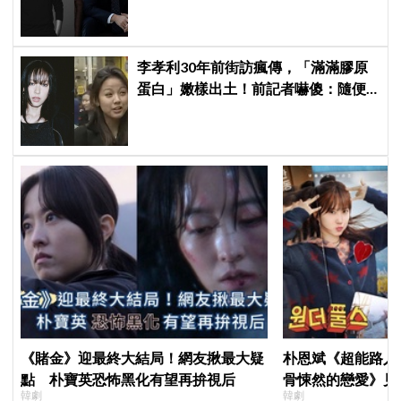
樣演.....」他秒喊：不要！
李孝利30年前街訪瘋傳，「滿滿膠原
蛋白」嫩樣出土！前記者嚇傻：隨便
選到傳奇
《賭金》迎最終大結局！網友揪最大疑
朴恩斌《超能路人
點 朴寶英恐怖黑化有望再拚視后
骨悚然的戀愛》見
韓劇
韓劇
演技獲讚「信看演