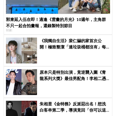
郭東延入伍在即！適逢《雲畫的月光》10週年，主角群
不只一起合拍畫報，還錄製特別節目
韓劇
《我獨自生活》裴仁爀的家首次公
開！極致整潔「連垃圾桶都沒有」每
天必做一件事
原本只是特別出演，竟逆襲入圍《青
龍系列大獎》最佳男配角！李相二憑
《菜鳥伙房兵》黃錫浩寫下「最強特
別出演」傳奇
朱相昱《金特務》反派惡出名！想洗
白客串第二季，導演竟回「你可以這