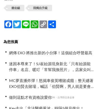
邊佑錫
我獨自升級
Facebook
Twitter
Line
WhatsApp
Copy
分
Link
享
為您推薦
網傳 EXO 將推出新的小分隊！這個組合呼聲最高
迷因本尊來了！SJ崔始源現身新北「只有始源能
停車」名店、暖叮「常幫我換照片」，店家尖叫
合照網笑翻：這輩子不能脫粉了
MC夢直播炸彈！怒揭車俊英嗜賭成癮：整天纏著
EXO伯賢去賭場，喊話「伯賢啊，男人就是要會
賭」
做到這點才有資格說愛你
PR・台灣癌症基金會
Key走出「非法醫療風波」時隔5個月復出！