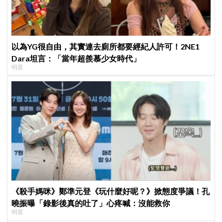
以為YG很自由，其實連去廁所都要經紀人許可！2NE1
Dara坦言：「當年超羨慕少女時代」
明星
《殺手媽咪》鄭準元登《玩什麼好呢？》掀態度爭議！孔
曉振曝「錄影後真的吐了」心疼喊：沒能救你
明星