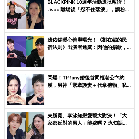
BLACKPINK 10週年活動遭批敷衍！
Jisoo 離場後「忍不住落淚」，讓粉絲
看了好心疼
邊佑錫暖心善舉曝光！《劉在錫的民
宿法則》出演者透露：因他的捐款，
兒童患者順利完成治療
閃爆！Tiffany婚後首同框老公卞約
漢，男神「緊牽護妻＋代拿禮物」私
下甜度超標
夫勝寬、李泳知戀愛觀大對決！「大
家都反對的男人」能嫁嗎？ 泳知語出
驚人讓網全急了：千萬要小心