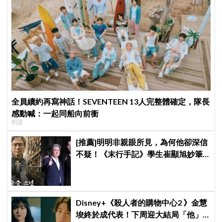
全員續約再寫神話！SEVENTEEN 13人完整體確定，隊長
感動喊：一起同船向前衝
明星
[推薦]明明非親眼所見，為何他卻深信
不疑！《末行手記》學生崔顯旭妙筆
生花讓老師崔岷植一步步深陷
Disney+《殺人者的購物中心2 》金慧
埈終於成代表！下周迎大結局「他」