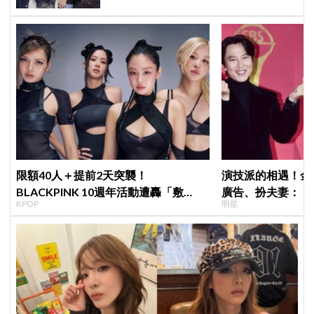
限額40人＋提前2天突襲！
演技派的相遇！金
BLACKPINK 10週年活動遭轟「敷
廣告、扮夫妻：「
KPOP
明星
衍」，YG急證實：4人確定完全體出席
部戲劇吧」