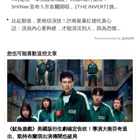
SHINee 宣布 5 月首爾開唱， [THE INVERT] 挑戰
「翻轉」視角重新出發
比起顏值，更相信演技！許南俊暴紅後吐真心
話：演員內心要夠硬，才能演活別人，因為恐懼
讓我更專注
Recommended by
您也可能喜歡這些文章
《魷魚遊戲》美國版衍生劇確定告吹！導演大衛芬奇退
出、凱特布蘭琪出演傳聞也破局