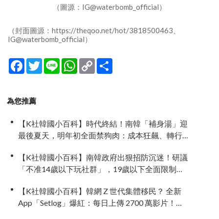
（圖源：IG@waterbomb_official）
（封面圖源：https://theqoo.net/hot/3818500463、
IG@waterbomb_official）
Facebook
Twitter
Line
WhatsApp
Copy
分
Link
享
為您推薦
【K社韓國小百科】時代終結！南韓「補身湯」迎
最後夏天，明年初全面禁狗肉：成本狂飆、轉行
補助淪杯水車薪
【K社韓國小百科】南韓政府出狠招防沉迷！研議
「不准14歲以下玩社群」，19歲以下全面限制黑
洞演算法
【K社韓國小百科】韓網 Z 世代集體移民？ 全新
App「Setlog」爆紅：每日上傳 2700 萬影片！主
打「2秒超短 Vlog」逃離 IG 擺拍焦慮