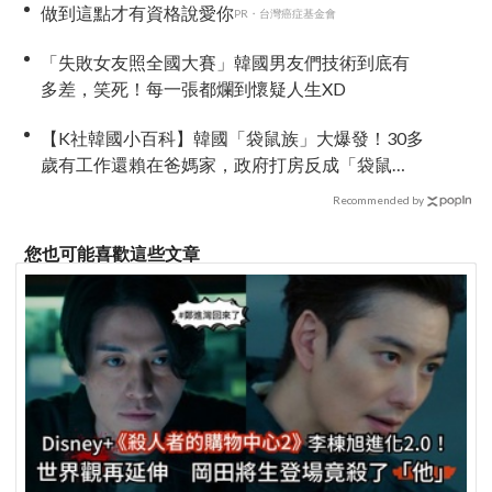
做到這點才有資格說愛你
PR・台灣癌症基金會
「失敗女友照全國大賽」韓國男友們技術到底有
多差，笑死！每一張都爛到懷疑人生XD
【K社韓國小百科】韓國「袋鼠族」大爆發！30多
歲有工作還賴在爸媽家，政府打房反成「袋鼠
族」推手
Recommended by
您也可能喜歡這些文章