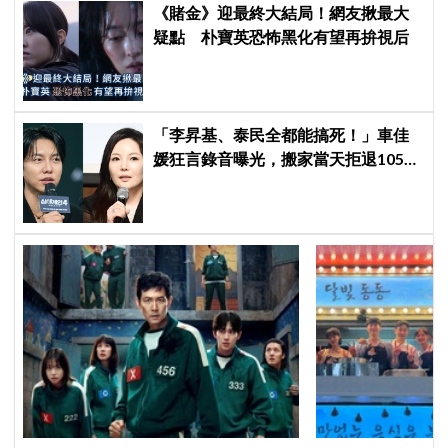
《賭金》迎最終大結局！網友揪最大
疑點 朴寶英恐怖黑化有望再拚視后
「李昇基、泰民全都能搞死！」車佳
媛狂言錄音曝光，搬家當天拒退105億
保證金、糾紛再升級