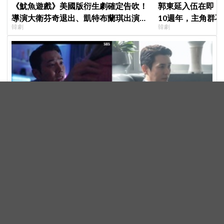
《魷魚遊戲》美國版衍生劇確定告吹！
郭東延入伍在即！
導演大衛芬奇退出、凱特布蘭琪出演傳
10週年，主角群
韓劇
韓劇
聞也破局
錄製特別節目
朱相昱《金特務：本色回歸》反派演技封神！扭曲父愛、
壓迫感爆棚 讓觀眾毛骨悚然
韓劇