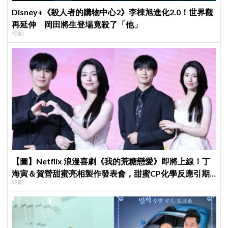
Disney+《殺人者的購物中心2》李棟旭進化2.0！世界觀
再延伸 岡田將生登場竟殺了「他」
韓劇
【圖】Netflix 浪漫喜劇《我的荒糖戀愛》即將上線！丁
海寅＆賀營甜蜜亮相製作發表會，甜蜜CP化學反應引期
韓劇
待