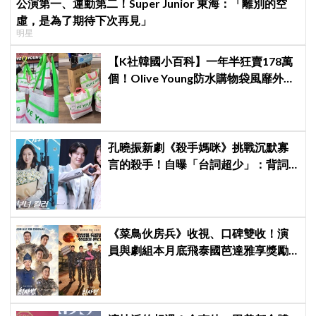
公演第一、運動第二！Super Junior 東海：「離別的空
虛，是為了期待下次再見」
明星
【K社韓國小百科】一年半狂賣178萬
個！Olive Young防水購物袋風靡外國
遊客，機場「人手一個」成新奇景
孔曉振新劇《殺手媽咪》挑戰沉默寡
言的殺手！自曝「台詞超少」：背詞
壓力小很多XD
《菜鳥伙房兵》收視、口碑雙收！演
員與劇組本月底飛泰國芭達雅享獎勵
旅行，慶祝亮眼成績