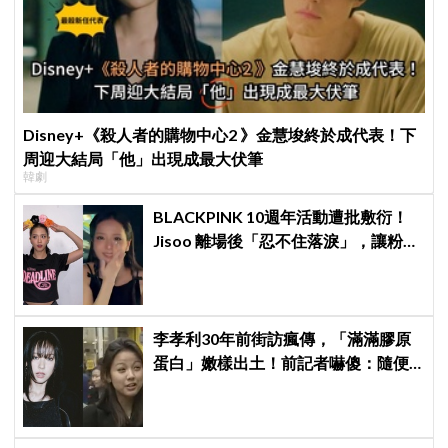
Disney+《殺人者的購物中心2 》金慧埈終於成代表！下
周迎大結局「他」出現成最大伏筆
韓劇
BLACKPINK 10週年活動遭批敷衍！
Jisoo 離場後「忍不住落淚」，讓粉絲
看了好心疼
李孝利30年前街訪瘋傳，「滿滿膠原
蛋白」嫩樣出土！前記者嚇傻：隨便
選到傳奇