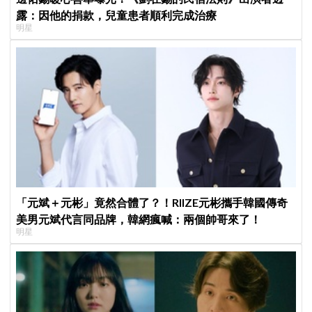
露：因他的捐款，兒童患者順利完成治療
明星
「元斌＋元彬」竟然合體了？！RIIZE元彬攜手韓國傳奇
美男元斌代言同品牌，韓網瘋喊：兩個帥哥來了！
明星