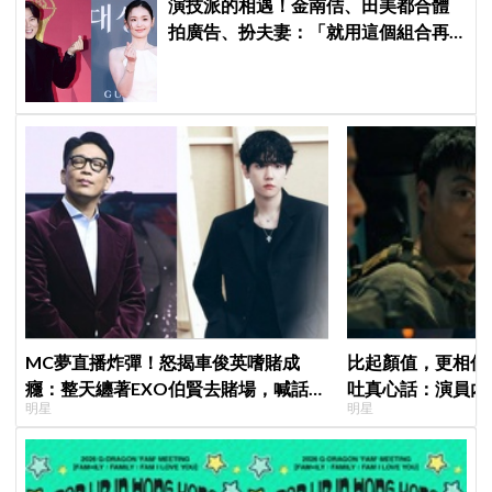
演技派的相遇！金南佶、田美都合體
拍廣告、扮夫妻：「就用這個組合再
拍一部戲劇吧」
MC夢直播炸彈！怒揭車俊英嗜賭成
比起顏值，更相信
癮：整天纏著EXO伯賢去賭場，喊話
吐真心話：演員內
明星
明星
「伯賢啊，男人就是要會賭」
別人，因為恐懼讓