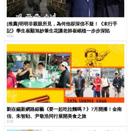
[推薦]明明非親眼所見，為何他卻深信不疑！《末行手
記》學生崔顯旭妙筆生花讓老師崔岷植一步步深陷
韓劇
劉在錫新網路綜藝《要一起吃拉麵嗎？》7月開播！金南
佶、朱智勛、尹敬浩同行展開美食之旅
綜藝