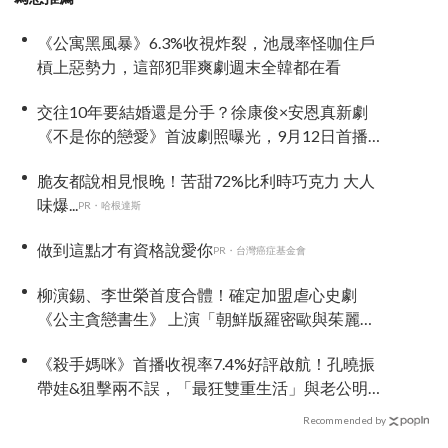
《公寓黑風暴》6.3%收視炸裂，池晟率怪咖住戶
槓上惡勢力，這部犯罪爽劇週末全韓都在看
交往10年要結婚還是分手？徐康俊×安恩真新劇
《不是你的戀愛》首波劇照曝光，9月12日首播引
期待
脆友都說相見恨晚！苦甜72%比利時巧克力 大人
味爆...
PR・哈根達斯
做到這點才有資格說愛你
PR・台灣癌症基金會
柳演錫、李世榮首度合體！確定加盟虐心史劇
《公主貪戀書生》 上演「朝鮮版羅密歐與茱麗
葉」
《殺手媽咪》首播收視率7.4%好評啟航！孔曉振
帶娃&狙擊兩不誤，「最狂雙重生活」與老公明追
暗躲
Recommended by