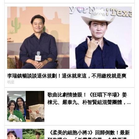
李瑞鎮暢談談退休規劃！退休就來這，不用繳稅就是爽
明星
歌曲比劇情搶眼！《狂唱下半場》姜
棟元、嚴泰九、朴智賢組混聲團體，
劇中曲《Love Is》超洗腦
《柔美的細胞小將3》回歸倒數！最新