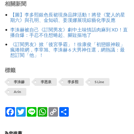
相關新聞
【圖】李多熙銀色長裙現身品牌活動！將登《驚人的星
期六》與孔明、金知碩、姜漢娜展現綜藝化學反應
李洙赫被自己《訂閱男友》劇中土味情話肉麻到 XD！直
播自爆：手忍不住想蜷起、腳趾摳地了
《訂閱男友》掀「後宮爭霸」！徐康俊「初戀眼神殺」
瘋捲韓網，李宰旭、李洙赫 6 大男神任選，網熱議：最
想訂閱「他」！
標籤
李洙赫
李恩泉
李多熙
S Line
Arin
Facebook
Twitter
Line
WhatsApp
Copy
分
Link
享
為您推薦