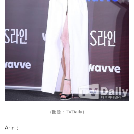
（圖源：TVDaily）
Arin：