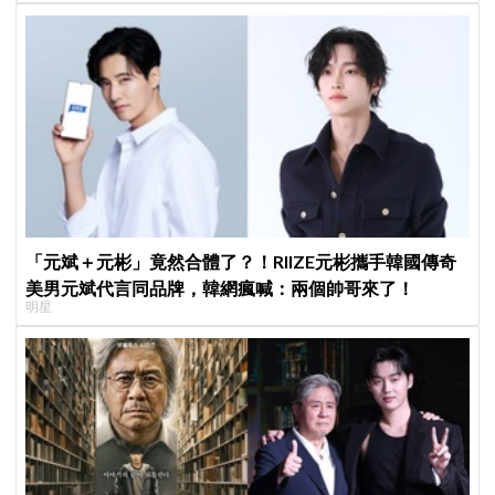
「元斌＋元彬」竟然合體了？！RIIZE元彬攜手韓國傳奇
美男元斌代言同品牌，韓網瘋喊：兩個帥哥來了！
明星