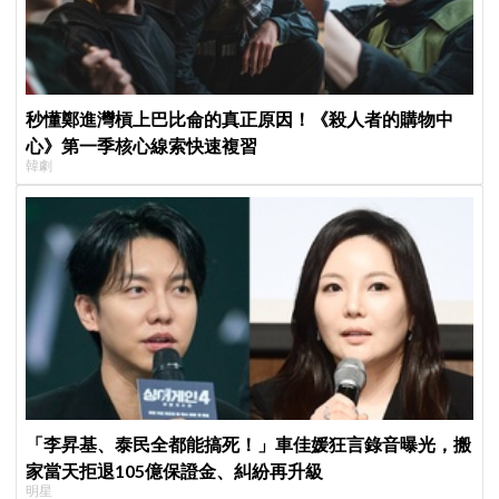
秒懂鄭進灣槓上巴比侖的真正原因！《殺人者的購物中
心》第一季核心線索快速複習
韓劇
「李昇基、泰民全都能搞死！」車佳媛狂言錄音曝光，搬
家當天拒退105億保證金、糾紛再升級
明星