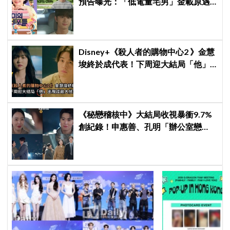
預告曝光：「低電量宅男」金載原遇
到金高銀電量回升，姐弟戀火花讓人
期待爆棚
Disney+《殺人者的購物中心2 》金慧
埈終於成代表！下周迎大結局「他」
出現成最大伏筆
《秘戀稽核中》大結局收視暴衝9.7%
創紀錄！申惠善、孔明「辦公室戀
情」修成正果，結尾「十指緊扣」甜
到蛀牙