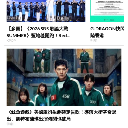
【多圖】《2026 SBS 歌謠大戰
G-DRAGON快閃
SUMMER》藍地毯開跑！Red
陸香港
KPOP
明星
Velvet、Stray Kids、ATEEZ、RIIZE
等愛豆登場
《魷魚遊戲》美國版衍生劇確定告吹！導演大衛芬奇退
出、凱特布蘭琪出演傳聞也破局
韓劇