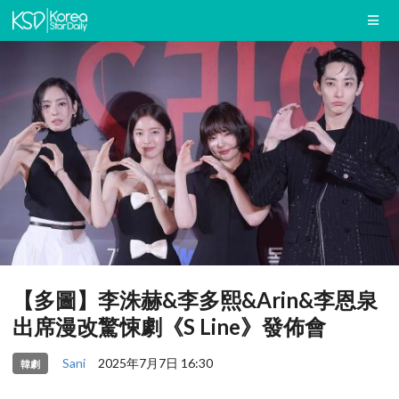
【多圖】李洙赫&李多熙&Arin&李恩泉
出席漫改驚悚劇《S Line》發佈會
Sani
2025年7月7日 16:30
韓劇