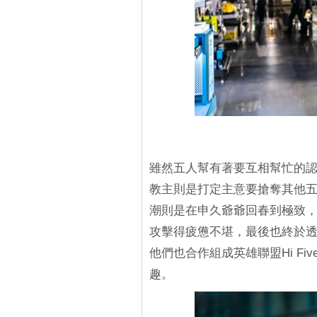
雖然五人幫有著要互相幫忙的
教主則是打定主意要搶奪其他
潮則是在申久爺爺回春到極致
攻擊得疲憊不堪，最後也終於
他們也合作組成英雄聯盟Hi F
趣。