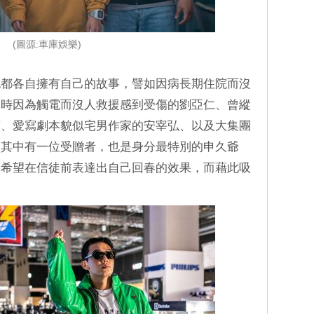
(圖源:車庫娛樂)
也都各自擁有自己的故事，譬如因病長期住院而沒
兒時因為觸電而沒人救援感到受傷的劉亞仁、曾縱
蘭、愛寫劇本貌似宅男作家的安宰弘、以及大集團
。其中有一位受贈者，也是身分最特別的申久爺
，希望在信徒前表達出自己回春的效果，而藉此吸