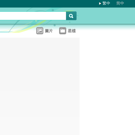
繁中
简中
圖片
星檔