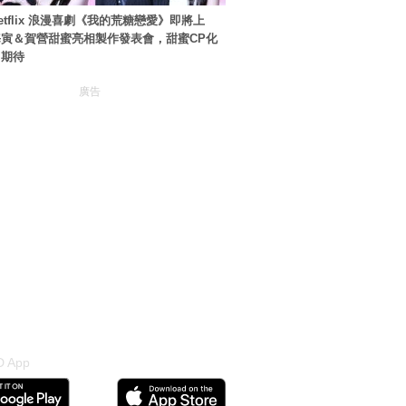
etflix 浪漫喜劇《我的荒糖戀愛》即將上
寅＆賀營甜蜜亮相製作發表會，甜蜜CP化
引期待
廣告
 App