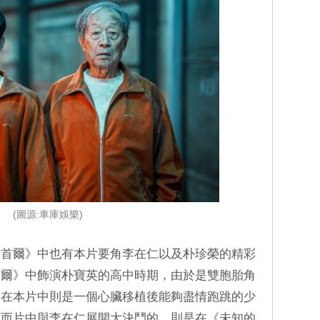
(圖源:車庫娛樂)
的首爾》中也有本片要角李在仁以及朴珍榮的精彩
首爾》中飾演朴寶英的高中時期，由於是雙胞胎角
，在本片中則是一個心臟移植後能夠盡情跑跳的少
。而片中與李在仁展開大決鬥的，則是在《未知的