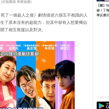
(封面圖源:車庫娛樂)
【圖】N
線！丁海
5：死了一個超人之後》劇情描述六個互不相識的人
學反應
產生了原本沒有的超能力，但其中卻有人想要獨佔
展開了相互救援以及對決。
下載KSD