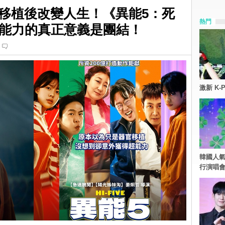
官移植後改變人生！《異能5：死
熱門
能力的真正意義是團結！
激新 K-
韓國人氣
行演唱